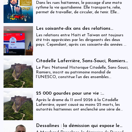
dans l’univers des motocyclettes en Haïti
Dans les rues haïtiennes, le passage d’une moto
rythme la vie quotidienne. Elle transporte, relie,
permet de travailler, de circuler, de tenir. Elle
occupe une place centrale dans l’économie
informelle et dans le quotidien de milliers de
personnes.
Les soixante-dix ans des relations
haïtiano-taïwanaises : entre dépendance
Les relations entre Haïti et Taïwan ont toujours
et ambiguïtés stratégiques
été très appréciées par les dirigeants des deux
pays. Cependant, après ces soixante-dix années de
coopération, elles devraient-être analysées,
évaluées et même questionnées par rapport aux
objectifs de développement durable sur lesquels
Citadelle Laferrière, Sans-Souci, Ramiers :
Haïti devrait se fixer.
gouvernance absente d’un patrimoine
Le Parc National Historique Citadelle, Sans-Souci,
mondial sous pression structurelle
Ramiers, inscrit au patrimoine mondial de
l’UNESCO, constitue l’un des ensembles
historiques les plus emblématiques d’Haïti. Mais
derrière cette reconnaissance internationale, se
déploie une réalité institutionnelle fragilisée par
25 000 gourdes pour une vie :
l’absence prolongée de gouvernance effective.
arrestations, révocations et démission
Après le drame du 11 avril 2026 à la Citadelle
après le drame de la Citadelle
Laferrière, ayant causé au moins 25 morts, les
autorités haïtiennes ont enclenché une série de
mesures judiciaires et administratives. En parallèle,
une indemnisation de 250 000 gourdes (≈ 1 913
USD) par victime est maintenue, ravivant les
Dessalines : la démission qui expose le
critiques sur la gestion des catastrophes publiques.
silence de l’État