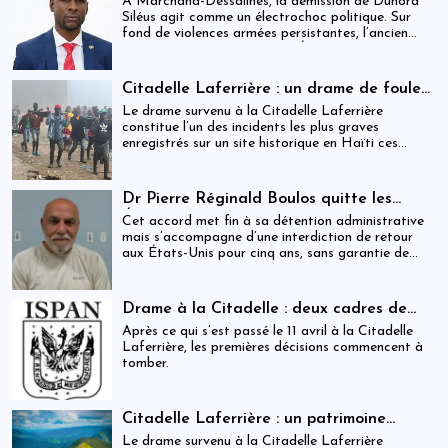
À Marchand-Dessalines, la démission de Dunord
Siléus agit comme un électrochoc politique. Sur
fond de violences armées persistantes, l’ancien
maire accuse frontalement l’État d’inaction,
révélant une crise sécuritaire qui dépasse
désormais les capacités locales.
Citadelle Laferrière : un drame de foule
ayant fait plus de 25 morts, enquête en
Le drame survenu à la Citadelle Laferrière
cours et zones d’ombre persistantes
constitue l’un des incidents les plus graves
enregistrés sur un site historique en Haïti ces
dernières années.
Dr Pierre Réginald Boulos quitte les
États-Unis pour la Colombie après un
Cet accord met fin à sa détention administrative
accord migratoire
mais s’accompagne d’une interdiction de retour
aux États-Unis pour cinq ans, sans garantie de
visa futur.
Drame à la Citadelle : deux cadres de
l’ISPAN et du MCC remerciés
Après ce qui s’est passé le 11 avril à la Citadelle
Laferrière, les premières décisions commencent à
tomber.
Citadelle Laferrière : un patrimoine
national livré à la fragmentation des
Le drame survenu à la Citadelle Laferrière