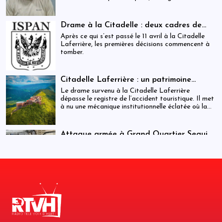
visa futur.
Drame à la Citadelle : deux cadres de
l’ISPAN et du MCC remerciés
Après ce qui s’est passé le 11 avril à la Citadelle
Laferrière, les premières décisions commencent à
tomber.
Citadelle Laferrière : un patrimoine
national livré à la fragmentation des
Le drame survenu à la Citadelle Laferrière
responsabilités
dépasse le registre de l’accident touristique. Il met
à nu une mécanique institutionnelle éclatée où la
sécurité, la régulation et la gestion patrimoniale
coexistent sans véritable articulation
opérationnelle. Entre la Police touristique, l’ISPAN
Attaque armée à Grand Quartier Seguin :
et la mairie de Milot, la chaîne de responsabilité
au moins huit morts et plusieurs
Cette attaque intervient dans un contexte de
apparaît moins comme un système que comme une
infrastructures incendiées
tensions sécuritaires persistantes dans la région,
juxtaposition fragile de compétences.
où des groupes armés tenteraient d’étendre leur
influence vers des axes stratégiques reliant
notamment Jacmel et Marigot.
Citadelle : auditions en cours dans une
enquête qui s’élargit
Les autorités cherchent à clarifier les
circonstances exactes et les niveaux de
responsabilité.