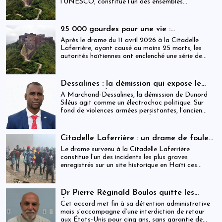
l’UNESCO, constitue l’un des ensembles
historiques les plus emblématiques d’Haïti. Mais
derrière cette reconnaissance internationale, se
déploie une réalité institutionnelle fragilisée par
25 000 gourdes pour une vie :
l’absence prolongée de gouvernance effective.
arrestations, révocations et démission
Après le drame du 11 avril 2026 à la Citadelle
après le drame de la Citadelle
Laferrière, ayant causé au moins 25 morts, les
autorités haïtiennes ont enclenché une série de
mesures judiciaires et administratives. En parallèle,
une indemnisation de 250 000 gourdes (≈ 1 913
USD) par victime est maintenue, ravivant les
Dessalines : la démission qui expose le
critiques sur la gestion des catastrophes publiques.
silence de l’État
À Marchand-Dessalines, la démission de Dunord
Siléus agit comme un électrochoc politique. Sur
fond de violences armées persistantes, l’ancien
maire accuse frontalement l’État d’inaction,
révélant une crise sécuritaire qui dépasse
désormais les capacités locales.
Citadelle Laferrière : un drame de foule
ayant fait plus de 25 morts, enquête en
Le drame survenu à la Citadelle Laferrière
cours et zones d’ombre persistantes
constitue l’un des incidents les plus graves
enregistrés sur un site historique en Haïti ces
dernières années.
Dr Pierre Réginald Boulos quitte les
États-Unis pour la Colombie après un
Cet accord met fin à sa détention administrative
accord migratoire
mais s’accompagne d’une interdiction de retour
aux États-Unis pour cinq ans, sans garantie de