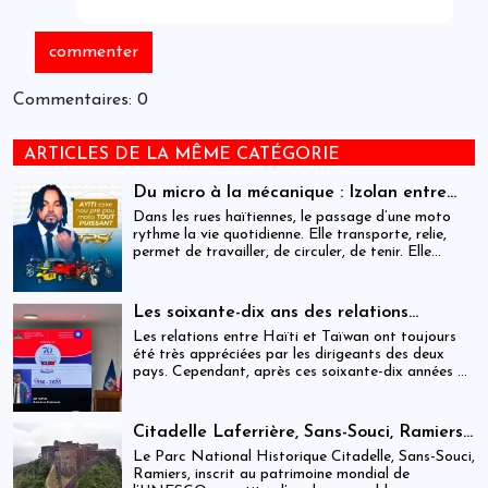
Commentaires: 0
ARTICLES DE LA MÊME CATÉGORIE
Du micro à la mécanique : Izolan entre
dans l’univers des motocyclettes en Haïti
Dans les rues haïtiennes, le passage d’une moto
rythme la vie quotidienne. Elle transporte, relie,
permet de travailler, de circuler, de tenir. Elle
occupe une place centrale dans l’économie
informelle et dans le quotidien de milliers de
personnes.
Les soixante-dix ans des relations
haïtiano-taïwanaises : entre dépendance
Les relations entre Haïti et Taïwan ont toujours
et ambiguïtés stratégiques
été très appréciées par les dirigeants des deux
pays. Cependant, après ces soixante-dix années de
coopération, elles devraient-être analysées,
évaluées et même questionnées par rapport aux
objectifs de développement durable sur lesquels
Citadelle Laferrière, Sans-Souci, Ramiers :
Haïti devrait se fixer.
gouvernance absente d’un patrimoine
Le Parc National Historique Citadelle, Sans-Souci,
mondial sous pression structurelle
Ramiers, inscrit au patrimoine mondial de