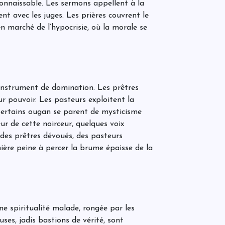
connaissable. Les sermons appellent à la
P
C
t avec les juges. Les prières couvrent le
d
en marché de l’hypocrisie, où la morale se
C
d
r
e instrument de domination. Les prêtres
r pouvoir. Les pasteurs exploitent la
J
Certains ougan se parent de mysticisme
C
C
cœur de cette noirceur, quelques voix
l
 des prêtres dévoués, des pasteurs
c
r
ière peine à percer la brume épaisse de la
P
P
l
p
q
une spiritualité malade, rongée par les
uses, jadis bastions de vérité, sont
d