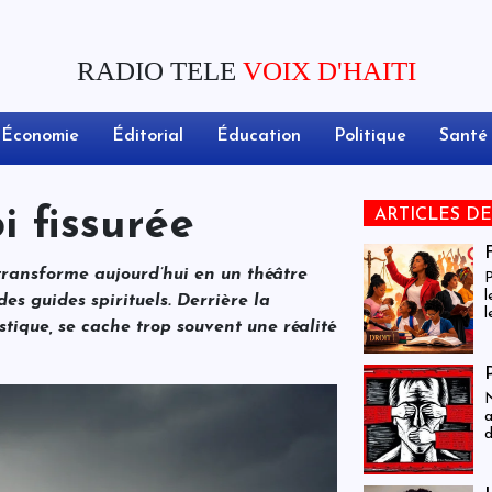
RADIO TELE
VOIX D'HAITI
Économie
Éditorial
Éducation
Politique
Santé
i fissurée
ARTICLES D
 transforme aujourd’hui en un théâtre
P
l
des guides spirituels. Derrière la
l
stique, se cache trop souvent une réalité
i
l
t
p
N
é
a
n
d
e
t
d
c
p
p