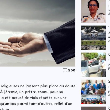
H
L
s
d
d
A
u
c
r
l
U
j
p
288
s
 religieuses ne laissent plus place au doute
D
p
. À Jérémie, un prêtre, connu pour sa
a
 a été accusé de viols répétés sur une
r
p
 qu’un cas parmi tant d’autres, reflet d’un
rture.