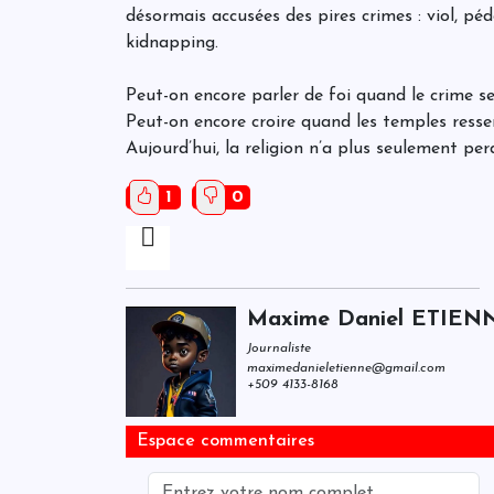
désormais accusées des pires crimes : viol, pé
kidnapping.
Peut-on encore parler de foi quand le crime se 
Peut-on encore croire quand les temples ress
Aujourd’hui, la religion n’a plus seulement per
1
0
Maxime Daniel ETIEN
Journaliste
maximedanieletienne@gmail.com
+509 4133-8168
Espace commentaires