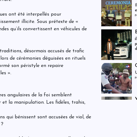
I
e
ues ont été interpellés pour
r
d
sement illicite. Sous prétexte de «
E
des qu’ils convertissent en véhicules de
l
i
p
d
traditions, désormais accusés de trafic
d
 lors de cérémonies déguisées en rituels
formé son péristyle en repaire
U
les ».
r
rres angulaires de la foi semblent
 et la manipulation. Les fidèles, trahis,
E
s
j
 qui bénissent sont accusées de viol, de
 ?