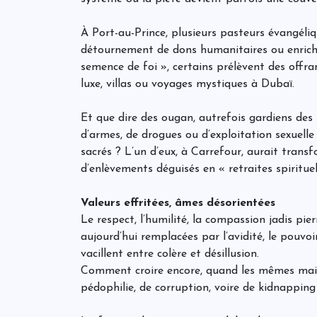
À Port-au-Prince, plusieurs pasteurs évangéliq
détournement de dons humanitaires ou enrichis
semence de foi », certains prélèvent des offran
luxe, villas ou voyages mystiques à Dubaï.
Et que dire des ougan, autrefois gardiens des 
d’armes, de drogues ou d’exploitation sexuelle
sacrés ? L’un d’eux, à Carrefour, aurait trans
d’enlèvements déguisés en « retraites spirituel
Valeurs effritées, âmes désorientées
Le respect, l’humilité, la compassion jadis pie
aujourd’hui remplacées par l’avidité, le pouvoir
vacillent entre colère et désillusion.
Comment croire encore, quand les mêmes mains
pédophilie, de corruption, voire de kidnapping