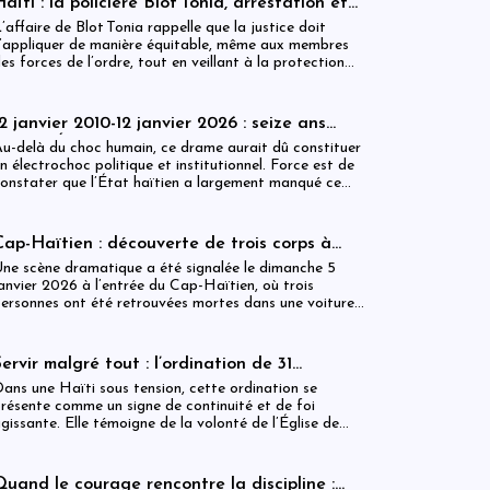
aïti : la policière Blot Tonia, arrestation et
accouchement en détention
’affaire de Blot Tonia rappelle que la justice doit
’appliquer de manière équitable, même aux membres
es forces de l’ordre, tout en veillant à la protection
es plus vulnérables.
12 janvier 2010-12 janvier 2026 : seize ans
après, l’État haïtien face à son échec
u-delà du choc humain, ce drame aurait dû constituer
n électrochoc politique et institutionnel. Force est de
onstater que l’État haïtien a largement manqué ce
endez-vous avec l’histoire.
Cap-Haïtien : découverte de trois corps à
’intérieur d’un véhicule
ne scène dramatique a été signalée le dimanche 5
anvier 2026 à l’entrée du Cap-Haïtien, où trois
ersonnes ont été retrouvées mortes dans une voiture
tationnée à proximité d’un point de contrôle.
Servir malgré tout : l’ordination de 31
ministres dans une Haïti sous tension
ans une Haïti sous tension, cette ordination se
résente comme un signe de continuité et de foi
gissante. Elle témoigne de la volonté de l’Église de
ester debout, fidèle à sa mission, et proche des
opulations, malgré les incertitudes.
Quand le courage rencontre la discipline :