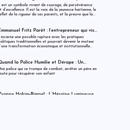
Cliff EXAVIER, de Delmas au Chili, un
l est un symbole vivant de courage, de persévérance
symbole de rigueur et de réussite
t d’excellence. Il est la voix de la jeunesse haïtienne, le
eflet de la rigueur de ses parents, et la preuve que la
iscipline transforme les rêves en réalité. Cliff
XAVIER marche aujourd’hui avec la gloire méritée,
’honneur familial, et la fierté d’Haïti dans son cœur.
Emmanuel Fritz Parèt : l’entrepreneur qui vise
la Primature haïtienne
l incarne une possible rupture avec les pratiques
olitiques traditionnelles et pourrait devenir le moteur
’une transformation économique et institutionnelle
’ampleur.
Quand la Police Humilie et Dérape : Un
Dreadlock Arrêté, un Enfant qui Attend, et
ne police qui se trompe de combat, arrêter un père en
un Discours Officiel qui Frôle le Ridicule
oute pour récupérer son enfant
Yvonne Hakim‑Rimpel : L’Héroïne Lumineuse
de l’Histoire Haïtienne et des Droits
lle est une légende vivante, une étoile qui traverse les
Humains
iècles, guidant ceux qui marchent encore vers la
ustice, la liberté et l’égalité.
Fausse Rareté ? Le MCI Met les