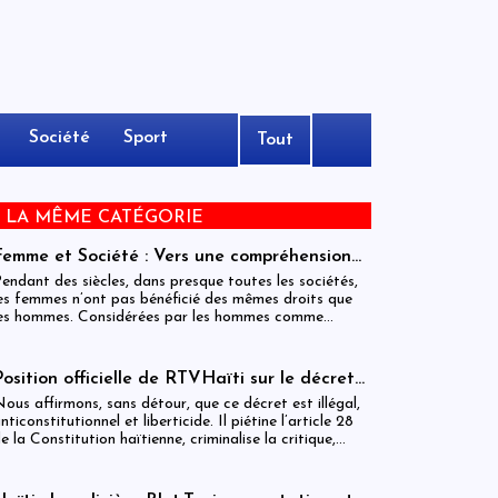
Société
Sport
Tout
E LA MÊME CATÉGORIE
Femme et Société : Vers une compréhension
sociohistorique de l’émancipation des femmes
endant des siècles, dans presque toutes les sociétés,
à travers le monde.
es femmes n’ont pas bénéficié des mêmes droits que
es hommes. Considérées par les hommes comme
nférieures à eux, elles ont dû se battre pour obtenir
’égalité des sexes dans les domaines de l’éducation, du
ravail, de la politique et de la famille. Ce combat,
Position officielle de RTVHaïti sur le décret
rincipalement initié par les femmes occidentales, s’est
du 31 décembre 2025
ous affirmons, sans détour, que ce décret est illégal,
tendu dans les dernières décennies au monde entier. Il
nticonstitutionnel et liberticide. Il piétine l’article 28
’est pas terminé : des millions de femmes doivent
e la Constitution haïtienne, criminalise la critique,
ncore lutter pour pouvoir étudier et travailler,
ransforme la parole citoyenne en délit et menace le
éfendre leur place dans la famille et dans la société et
ontre-pouvoir le plus essentiel à la démocratie : la
articiper à la vie politique.
resse.