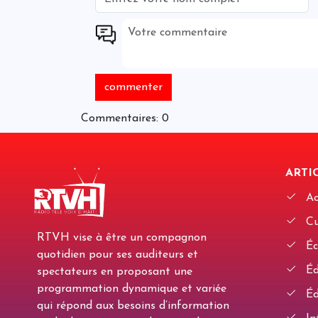
Commentaires: 0
ARTIC
Ac
Cu
RTVH vise à être un compagnon
Éc
quotidien pour ses auditeurs et
Édi
spectateurs en proposant une
programmation dynamique et variée
Éd
qui répond aux besoins d’information