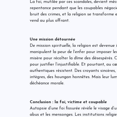
La foi, mutilée par ces scandales, devient mé
repentance pendant que les coupables négocien
bruit des crimes, et la religion se transforme 
vend au plus offrant.
Une mission détournée
De mission spirituelle, la religion est devenu
manipulent la peur de l’enfer pour imposer leu
misère pour récolter la dîme des désespérés. 
pour justifier l’injustifiable. Et pourtant, au 
authentiques résistent. Des croyants sincères,
intègres, des houngan honnêtes. Mais leur lum
déchéance morale.
Conclusion : la foi, victime et coupable
Autopsie d’une foi fissurée révèle le visage d’
abus et les mensonges. Les institutions religie