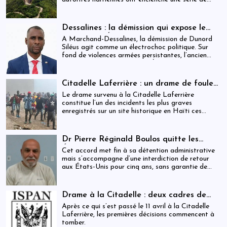
mesures judiciaires et administratives. En parallèle,
une indemnisation de 250 000 gourdes (≈ 1 913
USD) par victime est maintenue, ravivant les
Dessalines : la démission qui expose le
critiques sur la gestion des catastrophes publiques.
silence de l’État
À Marchand-Dessalines, la démission de Dunord
Siléus agit comme un électrochoc politique. Sur
fond de violences armées persistantes, l’ancien
maire accuse frontalement l’État d’inaction,
révélant une crise sécuritaire qui dépasse
désormais les capacités locales.
Citadelle Laferrière : un drame de foule
ayant fait plus de 25 morts, enquête en
Le drame survenu à la Citadelle Laferrière
cours et zones d’ombre persistantes
constitue l’un des incidents les plus graves
enregistrés sur un site historique en Haïti ces
dernières années.
Dr Pierre Réginald Boulos quitte les
États-Unis pour la Colombie après un
Cet accord met fin à sa détention administrative
accord migratoire
mais s’accompagne d’une interdiction de retour
aux États-Unis pour cinq ans, sans garantie de
visa futur.
Drame à la Citadelle : deux cadres de
l’ISPAN et du MCC remerciés
Après ce qui s’est passé le 11 avril à la Citadelle
Laferrière, les premières décisions commencent à
tomber.