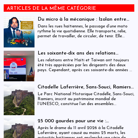
ARTICLES DE LA MÊME CATÉGORIE
Du micro à la mécanique : Izolan entre
dans l’univers des motocyclettes en Haïti
Dans les rues haïtiennes, le passage d’une moto
rythme la vie quotidienne. Elle transporte, relie,
permet de travailler, de circuler, de tenir. Elle
occupe une place centrale dans l’économie
informelle et dans le quotidien de milliers de
personnes.
Les soixante-dix ans des relations
haïtiano-taïwanaises : entre dépendance
Les relations entre Haïti et Taïwan ont toujours
et ambiguïtés stratégiques
été très appréciées par les dirigeants des deux
pays. Cependant, après ces soixante-dix années de
coopération, elles devraient-être analysées,
évaluées et même questionnées par rapport aux
objectifs de développement durable sur lesquels
Citadelle Laferrière, Sans-Souci, Ramiers :
Haïti devrait se fixer.
gouvernance absente d’un patrimoine
Le Parc National Historique Citadelle, Sans-Souci,
mondial sous pression structurelle
Ramiers, inscrit au patrimoine mondial de
l’UNESCO, constitue l’un des ensembles
historiques les plus emblématiques d’Haïti. Mais
derrière cette reconnaissance internationale, se
déploie une réalité institutionnelle fragilisée par
25 000 gourdes pour une vie :
l’absence prolongée de gouvernance effective.
arrestations, révocations et démission
Après le drame du 11 avril 2026 à la Citadelle
après le drame de la Citadelle
Laferrière, ayant causé au moins 25 morts, les
autorités haïtiennes ont enclenché une série de