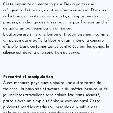
Cette impunité alimente la peur. Des reporters se
réfugient à l’étranger, d’autres s’autocensurent. Dans les
rédactions, on évite certains sujets, on supprime des
phrases, on change des titres pour ne pas froisser un chef
de gang, un politicien ou un annonceur.
L’autocensure s’installe lentement, sournoisement comme
un poison qui étouffe la liberté avant même la censure
officielle. Dans certaines zones contrôlées par les gangs, le
silence est devenu une condition de survie.
Précarité et manipulation
À ces menaces physiques s’ajoute une autre forme de
violence : la pauvreté structurelle du métier. Beaucoup de
journalistes travaillent sans salaire fixe, sans sécurité,
parfois avec un simple téléphone comme outil. Cette
précarité rend les médias vulnérables aux influences