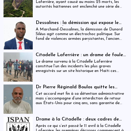
après le drame de la Citadelle
Laferrière, ayant causé au moins 25 morts, les
autorités haïtiennes ont enclenché une série de
mesures judiciaires et administratives. En parallèle,
une indemnisation de 250 000 gourdes (≈ 1 913
USD) par victime est maintenue, ravivant les
Dessalines : la démission qui expose le
critiques sur la gestion des catastrophes publiques.
silence de l’État
À Marchand-Dessalines, la démission de Dunord
Siléus agit comme un électrochoc politique. Sur
fond de violences armées persistantes, l’ancien
maire accuse frontalement l’État d’inaction,
révélant une crise sécuritaire qui dépasse
désormais les capacités locales.
Citadelle Laferrière : un drame de foule
ayant fait plus de 25 morts, enquête en
Le drame survenu à la Citadelle Laferrière
cours et zones d’ombre persistantes
constitue l’un des incidents les plus graves
enregistrés sur un site historique en Haïti ces
dernières années.
Dr Pierre Réginald Boulos quitte les
États-Unis pour la Colombie après un
Cet accord met fin à sa détention administrative
accord migratoire
mais s’accompagne d’une interdiction de retour
aux États-Unis pour cinq ans, sans garantie de
visa futur.
Drame à la Citadelle : deux cadres de
l’ISPAN et du MCC remerciés
Après ce qui s’est passé le 11 avril à la Citadelle
Laferrière, les premières décisions commencent à