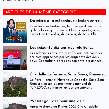
Commentaires: 0
ARTICLES DE LA MÊME CATÉGORIE
Du micro à la mécanique : Izolan entre
dans l’univers des motocyclettes en Haïti
Dans les rues haïtiennes, le passage d’une moto
rythme la vie quotidienne. Elle transporte, relie,
permet de travailler, de circuler, de tenir. Elle
occupe une place centrale dans l’économie
informelle et dans le quotidien de milliers de
personnes.
Les soixante-dix ans des relations
haïtiano-taïwanaises : entre dépendance
Les relations entre Haïti et Taïwan ont toujours
et ambiguïtés stratégiques
été très appréciées par les dirigeants des deux
pays. Cependant, après ces soixante-dix années de
coopération, elles devraient-être analysées,
évaluées et même questionnées par rapport aux
objectifs de développement durable sur lesquels
Citadelle Laferrière, Sans-Souci, Ramiers :
Haïti devrait se fixer.
gouvernance absente d’un patrimoine
Le Parc National Historique Citadelle, Sans-Souci,
mondial sous pression structurelle
Ramiers, inscrit au patrimoine mondial de
l’UNESCO, constitue l’un des ensembles
historiques les plus emblématiques d’Haïti. Mais
derrière cette reconnaissance internationale, se
déploie une réalité institutionnelle fragilisée par
25 000 gourdes pour une vie :
l’absence prolongée de gouvernance effective.
arrestations, révocations et démission
Après le drame du 11 avril 2026 à la Citadelle