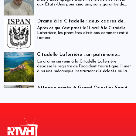
aux États-Unis pour cinq ans, sans garantie de
visa futur.
Drame à la Citadelle : deux cadres de
l’ISPAN et du MCC remerciés
Après ce qui s’est passé le 11 avril à la Citadelle
Laferrière, les premières décisions commencent à
tomber.
Citadelle Laferrière : un patrimoine
national livré à la fragmentation des
Le drame survenu à la Citadelle Laferrière
responsabilités
dépasse le registre de l’accident touristique. Il met
à nu une mécanique institutionnelle éclatée où la
sécurité, la régulation et la gestion patrimoniale
coexistent sans véritable articulation
opérationnelle. Entre la Police touristique, l’ISPAN
Attaque armée à Grand Quartier Seguin :
et la mairie de Milot, la chaîne de responsabilité
au moins huit morts et plusieurs
Cette attaque intervient dans un contexte de
apparaît moins comme un système que comme une
infrastructures incendiées
tensions sécuritaires persistantes dans la région,
juxtaposition fragile de compétences.
où des groupes armés tenteraient d’étendre leur
influence vers des axes stratégiques reliant
notamment Jacmel et Marigot.
Citadelle : auditions en cours dans une
enquête qui s’élargit
Les autorités cherchent à clarifier les
circonstances exactes et les niveaux de