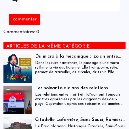
Commentaires: 0
ARTICLES DE LA MÊME CATÉGORIE
Du micro à la mécanique : Izolan entre
dans l’univers des motocyclettes en Haïti
Dans les rues haïtiennes, le passage d’une moto
rythme la vie quotidienne. Elle transporte, relie,
permet de travailler, de circuler, de tenir. Elle
occupe une place centrale dans l’économie
informelle et dans le quotidien de milliers de
personnes.
Les soixante-dix ans des relations
haïtiano-taïwanaises : entre dépendance
Les relations entre Haïti et Taïwan ont toujours
et ambiguïtés stratégiques
été très appréciées par les dirigeants des deux
pays. Cependant, après ces soixante-dix années de
coopération, elles devraient-être analysées,
évaluées et même questionnées par rapport aux
objectifs de développement durable sur lesquels
Citadelle Laferrière, Sans-Souci, Ramiers :
Haïti devrait se fixer.
gouvernance absente d’un patrimoine
Le Parc National Historique Citadelle, Sans-Souci,