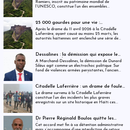
mondial sous pression structurelle
Ramiers, inscrit au patrimoine mondial de
l’UNESCO, constitue l’un des ensembles
historiques les plus emblématiques d’Haïti. Mais
derrière cette reconnaissance internationale, se
déploie une réalité institutionnelle fragilisée par
25 000 gourdes pour une vie :
l’absence prolongée de gouvernance effective.
arrestations, révocations et démission
Après le drame du 11 avril 2026 à la Citadelle
après le drame de la Citadelle
Laferrière, ayant causé au moins 25 morts, les
autorités haïtiennes ont enclenché une série de
mesures judiciaires et administratives. En parallèle,
une indemnisation de 250 000 gourdes (≈ 1 913
USD) par victime est maintenue, ravivant les
Dessalines : la démission qui expose le
critiques sur la gestion des catastrophes publiques.
silence de l’État
À Marchand-Dessalines, la démission de Dunord
Siléus agit comme un électrochoc politique. Sur
fond de violences armées persistantes, l’ancien
maire accuse frontalement l’État d’inaction,
révélant une crise sécuritaire qui dépasse
désormais les capacités locales.
Citadelle Laferrière : un drame de foule
ayant fait plus de 25 morts, enquête en
Le drame survenu à la Citadelle Laferrière
cours et zones d’ombre persistantes
constitue l’un des incidents les plus graves
enregistrés sur un site historique en Haïti ces
dernières années.
Dr Pierre Réginald Boulos quitte les
États-Unis pour la Colombie après un
Cet accord met fin à sa détention administrative
accord migratoire
mais s’accompagne d’une interdiction de retour