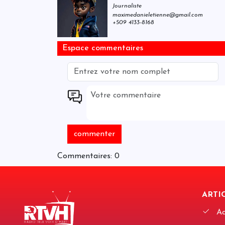
Journaliste
maximedanieletienne@gmail.com
+509 4133-8168
Espace commentaires
Commentaires: 0
ARTIC
Ac