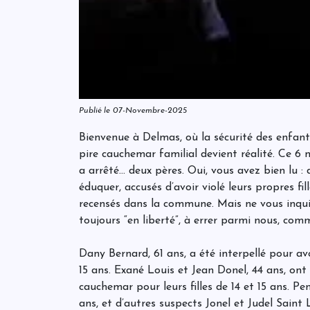
Publié le 07-Novembre-2025
Bienvenue à Delmas, où la sécurité des enfant
pire cauchemar familial devient réalité. Ce 6
a arrêté… deux pères. Oui, vous avez bien lu : 
éduquer, accusés d’avoir violé leurs propres fil
recensés dans la commune. Mais ne vous inqui
toujours “en liberté”, à errer parmi nous, comm
Dany Bernard, 61 ans, a été interpellé pour avo
15 ans. Exané Louis et Jean Donel, 44 ans, ont
cauchemar pour leurs filles de 14 et 15 ans. 
ans, et d’autres suspects Jonel et Judel Saint 