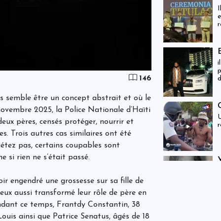
I
e
r
d
E
l
i
p
146
d
d
s semble être un concept abstrait et où le
 novembre 2025, la Police Nationale d’Haïti
U
deux pères, censés protéger, nourrir et
r
les. Trois autres cas similaires ont été
étez pas, certains coupables sont
e si rien ne s’était passé.
E
s
ir engendré une grossesse sur sa fille de
j
 eux aussi transformé leur rôle de père en
Pendant ce temps, Frantdy Constantin, 38
Louis ainsi que Patrice Senatus, âgés de 18