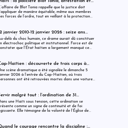
aïti : la policière Blot Tonia, arrestation et
accouchement en détention
’affaire de Blot Tonia rappelle que la justice doit
’appliquer de manière équitable, même aux membres
es forces de l’ordre, tout en veillant à la protection
es plus vulnérables.
12 janvier 2010-12 janvier 2026 : seize ans
après, l’État haïtien face à son échec
u-delà du choc humain, ce drame aurait dû constituer
n électrochoc politique et institutionnel. Force est de
onstater que l’État haïtien a largement manqué ce
endez-vous avec l’histoire.
Cap-Haïtien : découverte de trois corps à
’intérieur d’un véhicule
ne scène dramatique a été signalée le dimanche 5
anvier 2026 à l’entrée du Cap-Haïtien, où trois
ersonnes ont été retrouvées mortes dans une voiture
tationnée à proximité d’un point de contrôle.
Servir malgré tout : l’ordination de 31
ministres dans une Haïti sous tension
ans une Haïti sous tension, cette ordination se
résente comme un signe de continuité et de foi
gissante. Elle témoigne de la volonté de l’Église de
ester debout, fidèle à sa mission, et proche des
opulations, malgré les incertitudes.
Quand le courage rencontre la discipline :