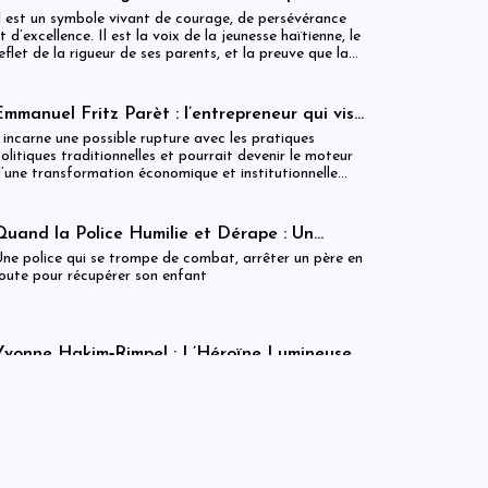
Cliff EXAVIER, de Delmas au Chili, un
l est un symbole vivant de courage, de persévérance
symbole de rigueur et de réussite
t d’excellence. Il est la voix de la jeunesse haïtienne, le
eflet de la rigueur de ses parents, et la preuve que la
iscipline transforme les rêves en réalité. Cliff
XAVIER marche aujourd’hui avec la gloire méritée,
’honneur familial, et la fierté d’Haïti dans son cœur.
Emmanuel Fritz Parèt : l’entrepreneur qui vise
la Primature haïtienne
l incarne une possible rupture avec les pratiques
olitiques traditionnelles et pourrait devenir le moteur
’une transformation économique et institutionnelle
’ampleur.
Quand la Police Humilie et Dérape : Un
Dreadlock Arrêté, un Enfant qui Attend, et
ne police qui se trompe de combat, arrêter un père en
un Discours Officiel qui Frôle le Ridicule
oute pour récupérer son enfant
Yvonne Hakim‑Rimpel : L’Héroïne Lumineuse
de l’Histoire Haïtienne et des Droits
lle est une légende vivante, une étoile qui traverse les
Humains
iècles, guidant ceux qui marchent encore vers la
ustice, la liberté et l’égalité.
Fausse Rareté ? Le MCI Met les