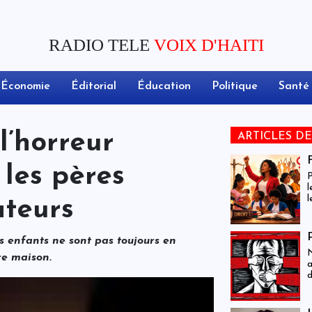
RADIO TELE
VOIX D'HAITI
Économie
Éditorial
Éducation
Politique
Santé
l’horreur
ARTICLES D
 les pères
P
l
l
ateurs
i
l
t
nos enfants ne sont pas toujours en
p
N
é
re maison.
a
n
d
e
t
d
c
p
p