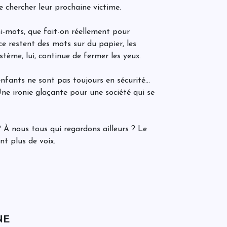
P
e chercher leur prochaine victime.
C
d
i-mots, que fait-on réellement pour
ce restent des mots sur du papier, les
stème, lui, continue de fermer les yeux.
C
d
r
s enfants ne sont pas toujours en sécurité…
ne ironie glaçante pour une société qui se
J
C
C
? À nous tous qui regardons ailleurs ? Le
l
c
nt plus de voix.
r
P
P
l
p
q
NE
d