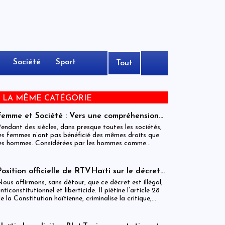
Société
Sport
Tout
E LA MÊME CATÉGORIE
Femme et Société : Vers une compréhension
sociohistorique de l’émancipation des femmes
endant des siècles, dans presque toutes les sociétés,
à travers le monde.
es femmes n’ont pas bénéficié des mêmes droits que
es hommes. Considérées par les hommes comme
nférieures à eux, elles ont dû se battre pour obtenir
’égalité des sexes dans les domaines de l’éducation, du
ravail, de la politique et de la famille. Ce combat,
Position officielle de RTVHaïti sur le décret
rincipalement initié par les femmes occidentales, s’est
du 31 décembre 2025
ous affirmons, sans détour, que ce décret est illégal,
tendu dans les dernières décennies au monde entier. Il
nticonstitutionnel et liberticide. Il piétine l’article 28
’est pas terminé : des millions de femmes doivent
e la Constitution haïtienne, criminalise la critique,
ncore lutter pour pouvoir étudier et travailler,
ransforme la parole citoyenne en délit et menace le
éfendre leur place dans la famille et dans la société et
ontre-pouvoir le plus essentiel à la démocratie : la
articiper à la vie politique.
resse.