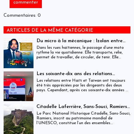
Commentaires: 0
ARTICLES DE LA MÊME CATÉGORIE
Du micro à la mécanique : Izolan entre
dans l’univers des motocyclettes en Haïti
Dans les rues haïtiennes, le passage d’une moto
rythme la vie quotidienne. Elle transporte, relie,
permet de travailler, de circuler, de tenir. Elle
occupe une place centrale dans l’économie
informelle et dans le quotidien de milliers de
personnes.
Les soixante-dix ans des relations
haïtiano-taïwanaises : entre dépendance
Les relations entre Haïti et Taïwan ont toujours
et ambiguïtés stratégiques
été très appréciées par les dirigeants des deux
pays. Cependant, après ces soixante-dix années de
coopération, elles devraient-être analysées,
évaluées et même questionnées par rapport aux
objectifs de développement durable sur lesquels
Citadelle Laferrière, Sans-Souci, Ramiers :
Haïti devrait se fixer.
gouvernance absente d’un patrimoine
Le Parc National Historique Citadelle, Sans-Souci,
mondial sous pression structurelle
Ramiers, inscrit au patrimoine mondial de
l’UNESCO, constitue l’un des ensembles
historiques les plus emblématiques d’Haïti. Mais
derrière cette reconnaissance internationale, se