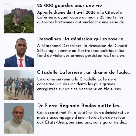
déploie une réalité institutionnelle fragilisée par
25 000 gourdes pour une vie :
l’absence prolongée de gouvernance effective.
arrestations, révocations et démission
Après le drame du 11 avril 2026 à la Citadelle
après le drame de la Citadelle
Laferrière, ayant causé au moins 25 morts, les
autorités haïtiennes ont enclenché une série de
mesures judiciaires et administratives. En parallèle,
une indemnisation de 250 000 gourdes (≈ 1 913
USD) par victime est maintenue, ravivant les
Dessalines : la démission qui expose le
critiques sur la gestion des catastrophes publiques.
silence de l’État
À Marchand-Dessalines, la démission de Dunord
Siléus agit comme un électrochoc politique. Sur
fond de violences armées persistantes, l’ancien
maire accuse frontalement l’État d’inaction,
révélant une crise sécuritaire qui dépasse
désormais les capacités locales.
Citadelle Laferrière : un drame de foule
ayant fait plus de 25 morts, enquête en
Le drame survenu à la Citadelle Laferrière
cours et zones d’ombre persistantes
constitue l’un des incidents les plus graves
enregistrés sur un site historique en Haïti ces
dernières années.
Dr Pierre Réginald Boulos quitte les
États-Unis pour la Colombie après un
Cet accord met fin à sa détention administrative
accord migratoire
mais s’accompagne d’une interdiction de retour
aux États-Unis pour cinq ans, sans garantie de
visa futur.