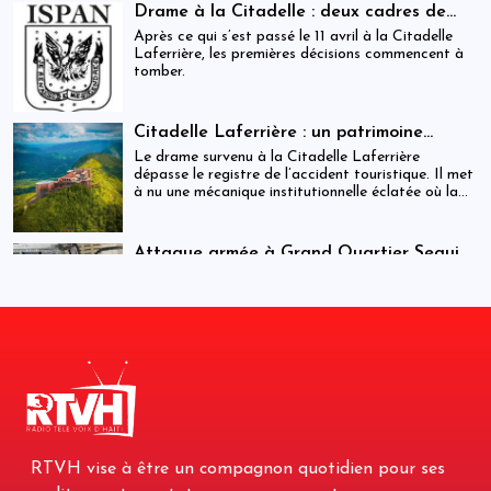
Drame à la Citadelle : deux cadres de
l’ISPAN et du MCC remerciés
Après ce qui s’est passé le 11 avril à la Citadelle
Laferrière, les premières décisions commencent à
tomber.
Citadelle Laferrière : un patrimoine
national livré à la fragmentation des
Le drame survenu à la Citadelle Laferrière
responsabilités
dépasse le registre de l’accident touristique. Il met
à nu une mécanique institutionnelle éclatée où la
sécurité, la régulation et la gestion patrimoniale
coexistent sans véritable articulation
opérationnelle. Entre la Police touristique, l’ISPAN
Attaque armée à Grand Quartier Seguin :
et la mairie de Milot, la chaîne de responsabilité
au moins huit morts et plusieurs
Cette attaque intervient dans un contexte de
apparaît moins comme un système que comme une
infrastructures incendiées
tensions sécuritaires persistantes dans la région,
juxtaposition fragile de compétences.
où des groupes armés tenteraient d’étendre leur
influence vers des axes stratégiques reliant
notamment Jacmel et Marigot.
Citadelle : auditions en cours dans une
enquête qui s’élargit
Les autorités cherchent à clarifier les
circonstances exactes et les niveaux de
responsabilité.
RTVH vise à être un compagnon quotidien pour ses