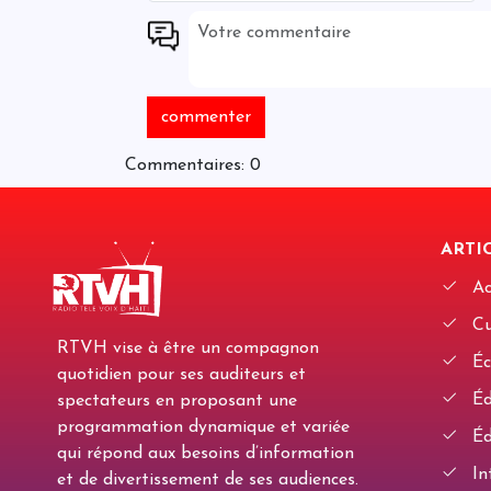
Commentaires: 0
ARTIC
Ac
Cu
RTVH vise à être un compagnon
Éc
quotidien pour ses auditeurs et
Édi
spectateurs en proposant une
programmation dynamique et variée
Éd
qui répond aux besoins d’information
In
et de divertissement de ses audiences.