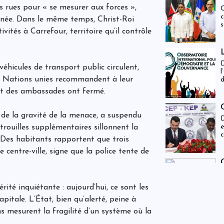
c
c
 rues pour « se mesurer aux forces »,
C
a
d
c
p
l
finée. Dans le même temps, Christ-Roi
s
c
i
ivités à Carrefour, territoire qu’il contrôle
c
r
r
g
j
v
a
D
?
véhicules de transport public circulent,
l
c
es Nations unies recommandent à leur
d
d
part des ambassades ont fermé.
 de la gravité de la menace, a suspendu
D
e
trouilles supplémentaires sillonnent la
c
és. Des habitants rapportent que trois
i
s
centre-ville, signe que la police tente de
i
F
d
rité inquiétante : aujourd’hui, ce sont les
pitale. L’État, bien qu’alerté, peine à
ns mesurent la fragilité d’un système où la