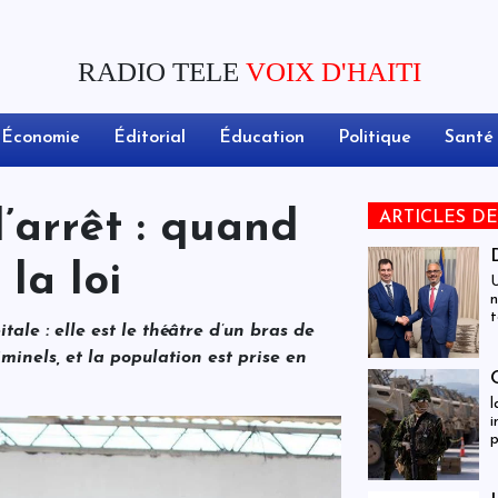
RADIO TELE
VOIX D'HAITI
Économie
Éditorial
Éducation
Politique
Santé
l’arrêt : quand
ARTICLES D
la loi
U
n
t
tale : elle est le théâtre d’un bras de
e
c
minels, et la population est prise en
s
l
i
p
H
d
v