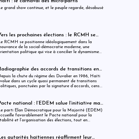
Haïti : le carnaval des micro‑partis
etour à l'ordre constitutionnel en Haïti qui fait défaut
e grand show continue, et le peuple regarde, désabusé
epuis l'assassinat du président Jovenel Moïse.
Vers les prochaines élections : le RCMH se
positionne sur l’échiquier politique haïtien
e RCMH se positionne idéologiquement dans la
ouvance de la social-démocratie moderne, une
rientation politique qui vise à concilier le dynamisme
e l’économie de marché avec un haut niveau de justice
ociale.
Radiographie des accords de transitions en
Haïti et lecture critique du Pacte National
epuis la chute du régime des Duvalier en 1986, Haïti
pour la Stabilité et l’Organisation des
volue dans un cycle quasi permanent de transitions
olitiques, ponctuées par la signature d’accords, censés
Élections
établir l’ordre constitutionnel, stabiliser les institutions
t organiser des élections crédibles dans le pays. De
’Accord de Governors Island Agreement (1993), en
Pacte national : l’EDEM salue l’initiative mais
assant par le Consensus politique de 2004, l’Accord
exige transparence et consensus
e parti Élan Démocratique pour la Majorité (EDEM)
’El Rancho de 14 mars 2014, l’Accord du 5 février
ccueille favorablement le Pacte national pour la
016, l’Accord du 3 avril 2024, jusqu’au récent Pacte
tabilité et l’organisation des élections, tout en
ational pour la Stabilité et l’Organisation des
ppelant à la prudence. Insistant sur la transparence,
lections du 22 février 2026, la classe politique
a reddition de comptes et la nécessité d’un consensus
aïtienne a multiplié les instruments normatifs pour
ational, notamment sur les réformes
ortir de l’impasse institutionnelle. Pourtant, malgré
Les autorités haïtiennes réaffirment leur