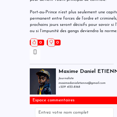
Port-au-Prince n’est plus seulement une capital
permanent entre forces de l’ordre et criminels
prochains jours seront décisifs pour savoir si 
ou si l’impunité des gangs deviendra la norme
0
0
Maxime Daniel ETIEN
Journaliste
maximedanieletienne@gmail.com
+509 4133-8168
Espace commentaires