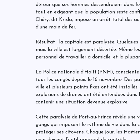
détour que ses hommes descendraient dans les
tout en exigeant que la population reste con
Chéry, dit Krisla, impose un arrêt total des act
d’une main de fer.
Résultat : la capitale est paralysée. Quelques 
mais la ville est largement désertée. Même l
personnel de travailler à domicile, et la plu
La Police nationale d’Haïti (PNH), consciente
tous les congés depuis le 16 novembre. Des pa
ville et plusieurs points fixes ont été install
explosions de drones ont été entendues dans le 
contenir une situation devenue explosive.
Cette paralysie de Port-au-Prince révèle une vé
gangs qui imposent le rythme de vie dans la ca
protéger ses citoyens. Chaque jour, les Haïtie
peur devient l’outil principal de contrôle.