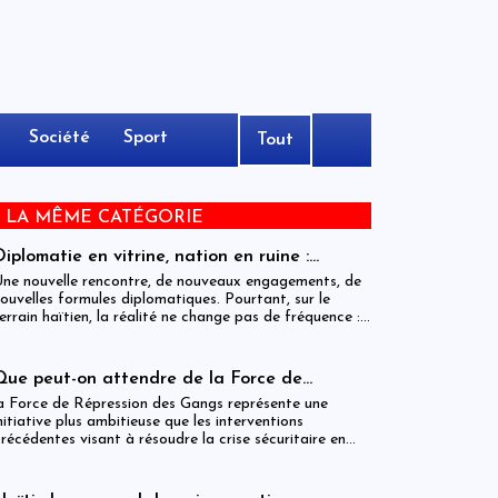
Société
Sport
Tout
E LA MÊME CATÉGORIE
Diplomatie en vitrine, nation en ruine :
l’éternel théâtre de la sécurité annoncée
ne nouvelle rencontre, de nouveaux engagements, de
ouvelles formules diplomatiques. Pourtant, sur le
errain haïtien, la réalité ne change pas de fréquence :
lle reste brutale, continue, et implacable. Entre les
ommuniqués officiels et la vie réelle, un gouffre
’élargit celui de l’inaction concrète.
Que peut-on attendre de la Force de
Répréssion des Gangs en Haïti
a Force de Répression des Gangs représente une
nitiative plus ambitieuse que les interventions
récédentes visant à résoudre la crise sécuritaire en
aïti. Cependant, son efficacité dépendra largement
e facteurs qui dépassent son mandat, tels que la
olonté politique, la reconstruction institutionnelle et le