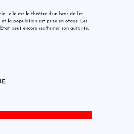
r
S
l
é
e : elle est le théâtre d’un bras de fer
i
, et la population est prise en otage. Les
a
s
l’État peut encore réaffirmer son autorité,
c
.
L
d
s
q
e
P
a
é
NE
d
L
I
u