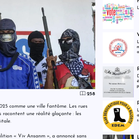
r
L
d
L
m
o
d
s
D
é
p
r
258
e
l
p
 2025 comme une ville fantôme. Les rues
L
d
s racontent une réalité glaçante : les
a
2
s
N
tale.
a
É
l
h
n
s
oalition « Viv Ansanm », a annoncé sans