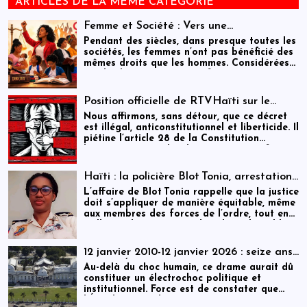
ARTICLES DE LA MÊME CATÉGORIE
Femme et Société : Vers une
compréhension sociohistorique de
Pendant des siècles, dans presque toutes les
l’émancipation des femmes à travers le
sociétés, les femmes n’ont pas bénéficié des
mêmes droits que les hommes. Considérées
monde.
par les hommes comme inférieures à eux,
elles ont dû se battre pour obtenir l’égalité
des sexes dans les domaines de l’éducation,
Position officielle de RTVHaïti sur le
du travail, de la politique et de la famille. Ce
décret du 31 décembre 2025
Nous affirmons, sans détour, que ce décret
combat, principalement initié par les femmes
est illégal, anticonstitutionnel et liberticide. Il
occidentales, s’est étendu dans les dernières
piétine l’article 28 de la Constitution
décennies au monde entier. Il n’est pas
haïtienne, criminalise la critique, transforme
terminé : des millions de femmes doivent
la parole citoyenne en délit et menace le
encore lutter pour pouvoir étudier et
contre-pouvoir le plus essentiel à la
travailler, défendre leur place dans la
Haïti : la policière Blot Tonia, arrestation
démocratie : la presse.
famille et dans la société et participer à la
et accouchement en détention
L’affaire de Blot Tonia rappelle que la justice
vie politique.
doit s’appliquer de manière équitable, même
aux membres des forces de l’ordre, tout en
veillant à la protection des plus vulnérables.
12 janvier 2010-12 janvier 2026 : seize ans
après, l’État haïtien face à son échec
Au-delà du choc humain, ce drame aurait dû
constituer un électrochoc politique et
institutionnel. Force est de constater que
l’État haïtien a largement manqué ce