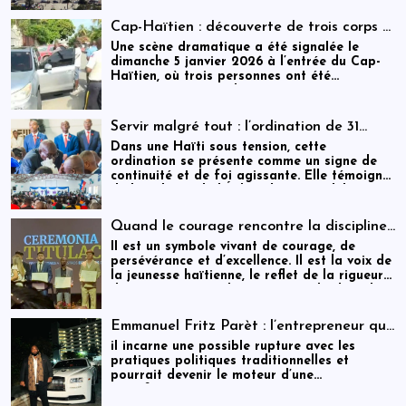
rendez-vous avec l’histoire.
Cap-Haïtien : découverte de trois corps à
l’intérieur d’un véhicule
Une scène dramatique a été signalée le
dimanche 5 janvier 2026 à l’entrée du Cap-
Haïtien, où trois personnes ont été
retrouvées mortes dans une voiture
stationnée à proximité d’un point de
contrôle.
Servir malgré tout : l’ordination de 31
ministres dans une Haïti sous tension
Dans une Haïti sous tension, cette
ordination se présente comme un signe de
continuité et de foi agissante. Elle témoigne
de la volonté de l’Église de rester debout,
fidèle à sa mission, et proche des
populations, malgré les incertitudes.
Quand le courage rencontre la discipline :
Cliff EXAVIER, de Delmas au Chili, un
Il est un symbole vivant de courage, de
symbole de rigueur et de réussite
persévérance et d’excellence. Il est la voix de
la jeunesse haïtienne, le reflet de la rigueur
de ses parents, et la preuve que la discipline
transforme les rêves en réalité. Cliff
EXAVIER marche aujourd’hui avec la gloire
Emmanuel Fritz Parèt : l’entrepreneur qui
méritée, l’honneur familial, et la fierté d’Haïti
vise la Primature haïtienne
il incarne une possible rupture avec les
dans son cœur.
pratiques politiques traditionnelles et
pourrait devenir le moteur d’une
transformation économique et
institutionnelle d’ampleur.