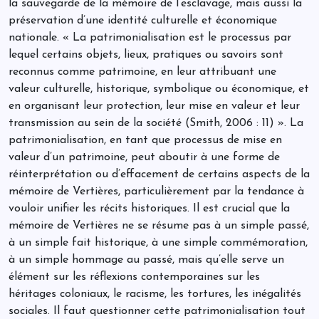
la sauvegarde de la mémoire de l’esclavage, mais aussi la
préservation d’une identité culturelle et économique
nationale. « La patrimonialisation est le processus par
lequel certains objets, lieux, pratiques ou savoirs sont
reconnus comme patrimoine, en leur attribuant une
valeur culturelle, historique, symbolique ou économique, et
en organisant leur protection, leur mise en valeur et leur
transmission au sein de la société (Smith, 2006 : 11) ». La
patrimonialisation, en tant que processus de mise en
valeur d’un patrimoine, peut aboutir à une forme de
réinterprétation ou d’effacement de certains aspects de la
mémoire de Vertières, particulièrement par la tendance à
vouloir unifier les récits historiques. Il est crucial que la
mémoire de Vertières ne se résume pas à un simple passé,
à un simple fait historique, à une simple commémoration,
à un simple hommage au passé, mais qu’elle serve un
élément sur les réflexions contemporaines sur les
héritages coloniaux, le racisme, les tortures, les inégalités
sociales. Il faut questionner cette patrimonialisation tout