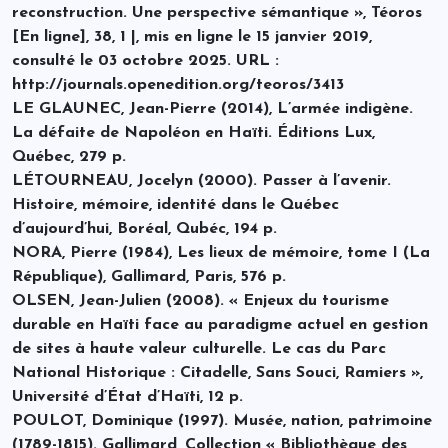
reconstruction. Une perspective sémantique », Téoros
[En ligne], 38, 1 |, mis en ligne le 15 janvier 2019,
consulté le 03 octobre 2025. URL :
http://journals.openedition.org/teoros/3413
LE GLAUNEC, Jean-Pierre (2014), L’armée indigène.
La défaite de Napoléon en Haïti. Éditions Lux,
Québec, 279 p.
LÉTOURNEAU, Jocelyn (2000). Passer à l’avenir.
Histoire, mémoire, identité dans le Québec
d’aujourd’hui, Boréal, Qubéc, 194 p.
NORA, Pierre (1984), Les lieux de mémoire, tome I (La
République), Gallimard, Paris, 576 p.
OLSEN, Jean-Julien (2008). « Enjeux du tourisme
durable en Haïti face au paradigme actuel en gestion
de sites à haute valeur culturelle. Le cas du Parc
National Historique : Citadelle, Sans Souci, Ramiers »,
Université d’État d’Haïti, 12 p.
POULOT, Dominique (1997). Musée, nation, patrimoine
(1789-1815). Gallimard, Collection « Bibliothèque des