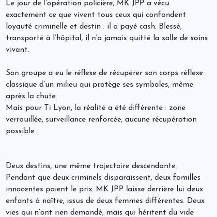
Le jour de l’opération policière, MK JPP a vécu
exactement ce que vivent tous ceux qui confondent
loyauté criminelle et destin : il a payé cash. Blessé,
transporté à l’hôpital, il n’a jamais quitté la salle de soins
vivant.
Son groupe a eu le réflexe de récupérer son corps réflexe
classique d’un milieu qui protège ses symboles, même
après la chute.
Mais pour Ti Lyon, la réalité a été différente : zone
verrouillée, surveillance renforcée, aucune récupération
possible.
Deux destins, une même trajectoire descendante.
Pendant que deux criminels disparaissent, deux familles
innocentes paient le prix. MK JPP laisse derrière lui deux
enfants à naître, issus de deux femmes différentes. Deux
vies qui n’ont rien demandé, mais qui héritent du vide