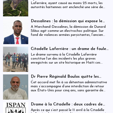
après le drame de la Citadelle
Laferrière, ayant causé au moins 25 morts, les
autorités haïtiennes ont enclenché une série de
mesures judiciaires et administratives. En parallèle,
une indemnisation de 250 000 gourdes (≈ 1 913
USD) par victime est maintenue, ravivant les
Dessalines : la démission qui expose le
critiques sur la gestion des catastrophes publiques.
silence de l’État
À Marchand-Dessalines, la démission de Dunord
Siléus agit comme un électrochoc politique. Sur
fond de violences armées persistantes, l’ancien
maire accuse frontalement l’État d’inaction,
révélant une crise sécuritaire qui dépasse
désormais les capacités locales.
Citadelle Laferrière : un drame de foule
ayant fait plus de 25 morts, enquête en
Le drame survenu à la Citadelle Laferrière
cours et zones d’ombre persistantes
constitue l’un des incidents les plus graves
enregistrés sur un site historique en Haïti ces
dernières années.
Dr Pierre Réginald Boulos quitte les
États-Unis pour la Colombie après un
Cet accord met fin à sa détention administrative
accord migratoire
mais s’accompagne d’une interdiction de retour
aux États-Unis pour cinq ans, sans garantie de
visa futur.
Drame à la Citadelle : deux cadres de
l’ISPAN et du MCC remerciés
Après ce qui s’est passé le 11 avril à la Citadelle