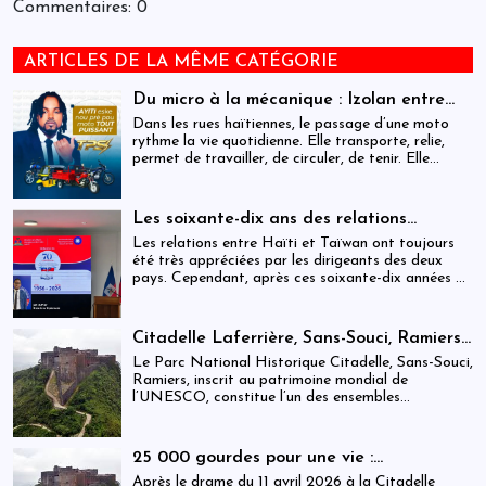
Commentaires: 0
ARTICLES DE LA MÊME CATÉGORIE
Du micro à la mécanique : Izolan entre
dans l’univers des motocyclettes en Haïti
Dans les rues haïtiennes, le passage d’une moto
rythme la vie quotidienne. Elle transporte, relie,
permet de travailler, de circuler, de tenir. Elle
occupe une place centrale dans l’économie
informelle et dans le quotidien de milliers de
personnes.
Les soixante-dix ans des relations
haïtiano-taïwanaises : entre dépendance
Les relations entre Haïti et Taïwan ont toujours
et ambiguïtés stratégiques
été très appréciées par les dirigeants des deux
pays. Cependant, après ces soixante-dix années de
coopération, elles devraient-être analysées,
évaluées et même questionnées par rapport aux
objectifs de développement durable sur lesquels
Citadelle Laferrière, Sans-Souci, Ramiers :
Haïti devrait se fixer.
gouvernance absente d’un patrimoine
Le Parc National Historique Citadelle, Sans-Souci,
mondial sous pression structurelle
Ramiers, inscrit au patrimoine mondial de
l’UNESCO, constitue l’un des ensembles
historiques les plus emblématiques d’Haïti. Mais
derrière cette reconnaissance internationale, se
déploie une réalité institutionnelle fragilisée par
25 000 gourdes pour une vie :
l’absence prolongée de gouvernance effective.
arrestations, révocations et démission
Après le drame du 11 avril 2026 à la Citadelle