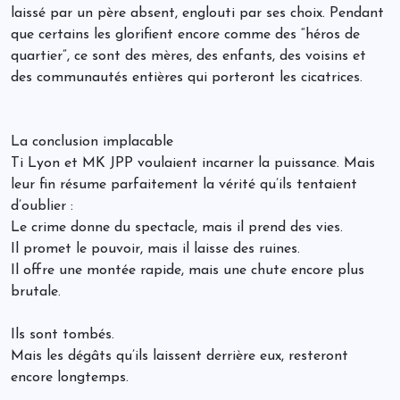
laissé par un père absent, englouti par ses choix. Pendant
que certains les glorifient encore comme des “héros de
quartier”, ce sont des mères, des enfants, des voisins et
des communautés entières qui porteront les cicatrices.
La conclusion implacable
Ti Lyon et MK JPP voulaient incarner la puissance. Mais
leur fin résume parfaitement la vérité qu’ils tentaient
d’oublier :
Le crime donne du spectacle, mais il prend des vies.
Il promet le pouvoir, mais il laisse des ruines.
Il offre une montée rapide, mais une chute encore plus
brutale.
Ils sont tombés.
Mais les dégâts qu’ils laissent derrière eux, resteront
encore longtemps.