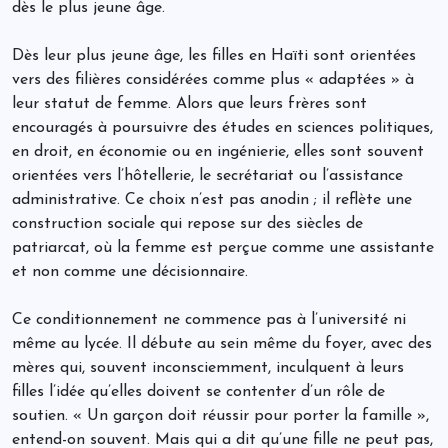
dès le plus jeune âge.
Dès leur plus jeune âge, les filles en Haïti sont orientées
vers des filières considérées comme plus « adaptées » à
leur statut de femme. Alors que leurs frères sont
encouragés à poursuivre des études en sciences politiques,
en droit, en économie ou en ingénierie, elles sont souvent
orientées vers l’hôtellerie, le secrétariat ou l’assistance
administrative. Ce choix n’est pas anodin ; il reflète une
construction sociale qui repose sur des siècles de
patriarcat, où la femme est perçue comme une assistante
et non comme une décisionnaire.
Ce conditionnement ne commence pas à l’université ni
même au lycée. Il débute au sein même du foyer, avec des
mères qui, souvent inconsciemment, inculquent à leurs
filles l’idée qu’elles doivent se contenter d’un rôle de
soutien. « Un garçon doit réussir pour porter la famille »,
entend-on souvent. Mais qui a dit qu’une fille ne peut pas,