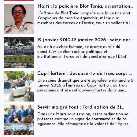
démocratie : la presse.
participer à la vie politique.
Haïti : la policière Blot Tonia, arrestation
et accouchement en détention
L’affaire de Blot Tonia rappelle que la justice doit
s’appliquer de manière équitable, même aux
membres des forces de l’ordre, tout en veillant à la
protection des plus vulnérables.
12 janvier 2010-12 janvier 2026 : seize ans
après, l’État haïtien face à son échec
Au-delà du choc humain, ce drame aurait dû
constituer un électrochoc politique et
institutionnel. Force est de constater que l’État
haïtien a largement manqué ce rendez-vous avec
l’histoire.
Cap-Haïtien : découverte de trois corps à
l’intérieur d’un véhicule
Une scène dramatique a été signalée le dimanche 5
janvier 2026 à l’entrée du Cap-Haïtien, où trois
personnes ont été retrouvées mortes dans une
voiture stationnée à proximité d’un point de
contrôle.
Servir malgré tout : l’ordination de 31
ministres dans une Haïti sous tension
Dans une Haïti sous tension, cette ordination se
présente comme un signe de continuité et de foi
agissante. Elle témoigne de la volonté de l’Église
de rester debout, fidèle à sa mission, et proche des
populations, malgré les incertitudes.