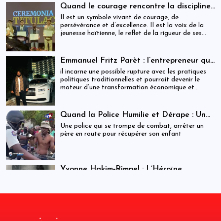
Quand le courage rencontre la discipline :
Cliff EXAVIER, de Delmas au Chili, un
Il est un symbole vivant de courage, de
symbole de rigueur et de réussite
persévérance et d’excellence. Il est la voix de la
jeunesse haïtienne, le reflet de la rigueur de ses
parents, et la preuve que la discipline transforme
les rêves en réalité. Cliff EXAVIER marche
aujourd’hui avec la gloire méritée, l’honneur
Emmanuel Fritz Parèt : l’entrepreneur qui
familial, et la fierté d’Haïti dans son cœur.
vise la Primature haïtienne
il incarne une possible rupture avec les pratiques
politiques traditionnelles et pourrait devenir le
moteur d’une transformation économique et
institutionnelle d’ampleur.
Quand la Police Humilie et Dérape : Un
Dreadlock Arrêté, un Enfant qui Attend,
Une police qui se trompe de combat, arrêter un
et un Discours Officiel qui Frôle le
père en route pour récupérer son enfant
Ridicule
Yvonne Hakim‑Rimpel : L’Héroïne
Lumineuse de l’Histoire Haïtienne et des
Elle est une légende vivante, une étoile qui traverse
Droits Humains
les siècles, guidant ceux qui marchent encore vers
la justice, la liberté et l’égalité.