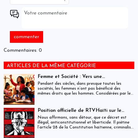
Commentaires: 0
ARTICLES DE LA MÊME CATÉGORIE
Femme et Société : Vers une
compréhension sociohistorique de
Pendant des siècles, dans presque toutes les
l’émancipation des femmes à travers le
sociétés, les femmes n’ont pas bénéficié des
mêmes droits que les hommes. Considérées par les
monde.
hommes comme inférieures à eux, elles ont dû se
battre pour obtenir l’égalité des sexes dans les
domaines de l’éducation, du travail, de la politique
Position officielle de RTVHaïti sur le
et de la famille. Ce combat, principalement initié
décret du 31 décembre 2025
Nous affirmons, sans détour, que ce décret est
par les femmes occidentales, s’est étendu dans les
illégal, anticonstitutionnel et liberticide. Il piétine
dernières décennies au monde entier. Il n’est pas
l’article 28 de la Constitution haïtienne, criminalise
terminé : des millions de femmes doivent encore
la critique, transforme la parole citoyenne en délit
lutter pour pouvoir étudier et travailler, défendre
et menace le contre-pouvoir le plus essentiel à la
leur place dans la famille et dans la société et