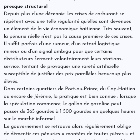
presque structurel
Depuis plus d’une décennie, les crises de carburant se
répètent avec une telle régularité qu’elles sont devenues
un élément de la vie économique haïtienne. Très souvent,
la pénurie réelle n’est pas la cause première de ces crises.
Il suffit parfois d’une rumeur, d’un retard logistique
mineur ou d’un signal ambigu pour que certains
distributeurs ferment volontairement leurs stations-
service, tentant de provoquer une rareté artificielle
susceptible de justifier des prix parallèles beaucoup plus
élevés.
Dans certains quartiers de Port-au-Prince, du Cap-Haïtien
ou encore de Jérémie, la pratique est bien connue : lorsque
la spéculation commence, le gallon de gazoline peut
passer de 365 gourdes à 1 500 gourdes en quelques heures
sur le marché informel.
Le gouvernement se retrouve alors régulièrement obligé
de démentir ces pénuries « montées de toutes pièces » et