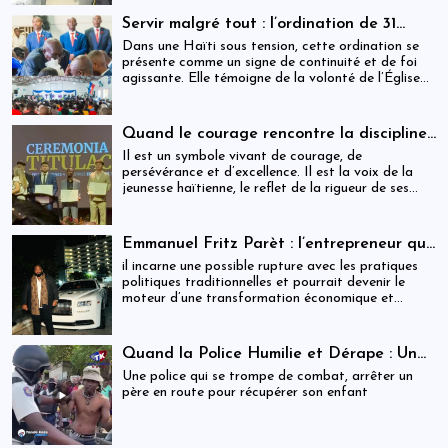
contrôle.
Servir malgré tout : l’ordination de 31
ministres dans une Haïti sous tension
Dans une Haïti sous tension, cette ordination se
présente comme un signe de continuité et de foi
agissante. Elle témoigne de la volonté de l’Église
de rester debout, fidèle à sa mission, et proche des
populations, malgré les incertitudes.
Quand le courage rencontre la discipline :
Cliff EXAVIER, de Delmas au Chili, un
Il est un symbole vivant de courage, de
symbole de rigueur et de réussite
persévérance et d’excellence. Il est la voix de la
jeunesse haïtienne, le reflet de la rigueur de ses
parents, et la preuve que la discipline transforme
les rêves en réalité. Cliff EXAVIER marche
aujourd’hui avec la gloire méritée, l’honneur
Emmanuel Fritz Parèt : l’entrepreneur qui
familial, et la fierté d’Haïti dans son cœur.
vise la Primature haïtienne
il incarne une possible rupture avec les pratiques
politiques traditionnelles et pourrait devenir le
moteur d’une transformation économique et
institutionnelle d’ampleur.
Quand la Police Humilie et Dérape : Un
Dreadlock Arrêté, un Enfant qui Attend,
Une police qui se trompe de combat, arrêter un
et un Discours Officiel qui Frôle le
père en route pour récupérer son enfant
Ridicule