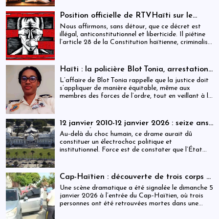
battre pour obtenir l’égalité des sexes dans les
domaines de l’éducation, du travail, de la politique
Position officielle de RTVHaïti sur le
et de la famille. Ce combat, principalement initié
décret du 31 décembre 2025
Nous affirmons, sans détour, que ce décret est
par les femmes occidentales, s’est étendu dans les
illégal, anticonstitutionnel et liberticide. Il piétine
dernières décennies au monde entier. Il n’est pas
l’article 28 de la Constitution haïtienne, criminalise
terminé : des millions de femmes doivent encore
la critique, transforme la parole citoyenne en délit
lutter pour pouvoir étudier et travailler, défendre
et menace le contre-pouvoir le plus essentiel à la
leur place dans la famille et dans la société et
démocratie : la presse.
participer à la vie politique.
Haïti : la policière Blot Tonia, arrestation
et accouchement en détention
L’affaire de Blot Tonia rappelle que la justice doit
s’appliquer de manière équitable, même aux
membres des forces de l’ordre, tout en veillant à la
protection des plus vulnérables.
12 janvier 2010-12 janvier 2026 : seize ans
après, l’État haïtien face à son échec
Au-delà du choc humain, ce drame aurait dû
constituer un électrochoc politique et
institutionnel. Force est de constater que l’État
haïtien a largement manqué ce rendez-vous avec
l’histoire.
Cap-Haïtien : découverte de trois corps à
l’intérieur d’un véhicule
Une scène dramatique a été signalée le dimanche 5
janvier 2026 à l’entrée du Cap-Haïtien, où trois
personnes ont été retrouvées mortes dans une
voiture stationnée à proximité d’un point de