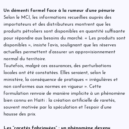
Un démenti formel face à la rumeur d’une pénurie
Selon le MCI, les informations recueillies auprès des
importateurs et des distributeurs montrent que les
produits pétroliers sont disponibles en quantité suffisante
pour répondre aux besoins du marché. « Les produits sont
disponibles », insiste l’avis, soulignant que les réserves
actuelles permettent d’assurer un approvisionnement
normal du territoire.
Toutefois, malgré ces assurances, des perturbations
locales ont été constatées. Elles seraient, selon le
ministère, la conséquence de pratiques « irrégulières et
non conformes aux normes en vigueur ». Cette
formulation renvoie de manière implicite à un phénomène
bien connu en Haïti : la création artificielle de raretés,
souvent motivée par la spéculation et l’espoir d’une
hausse des prix.
Les “raretés fabriquées” : un phénomène devenu