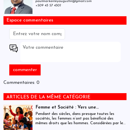
paulmarkenleyaugustin@gmail.com
+509 43 57 4301
Espace commentaires
Commentaires: 0
ARTICLES DE LA MÊME CATÉGORIE
Femme et Société : Vers une
compréhension sociohistorique de
Pendant des siècles, dans presque toutes les
l’émancipation des femmes à travers le
sociétés, les femmes n’ont pas bénéficié des
mêmes droits que les hommes. Considérées par les
monde.
hommes comme inférieures à eux, elles ont dû se