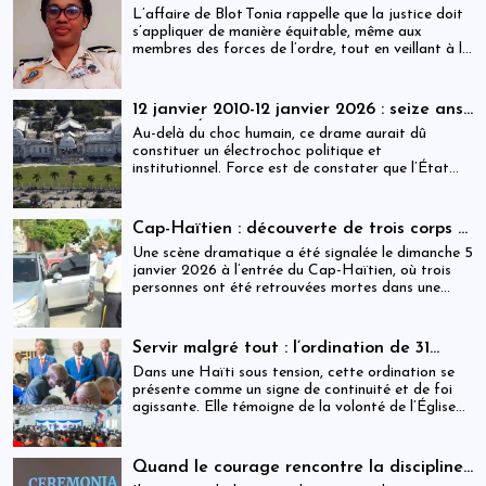
et accouchement en détention
L’affaire de Blot Tonia rappelle que la justice doit
s’appliquer de manière équitable, même aux
membres des forces de l’ordre, tout en veillant à la
protection des plus vulnérables.
12 janvier 2010-12 janvier 2026 : seize ans
après, l’État haïtien face à son échec
Au-delà du choc humain, ce drame aurait dû
constituer un électrochoc politique et
institutionnel. Force est de constater que l’État
haïtien a largement manqué ce rendez-vous avec
l’histoire.
Cap-Haïtien : découverte de trois corps à
l’intérieur d’un véhicule
Une scène dramatique a été signalée le dimanche 5
janvier 2026 à l’entrée du Cap-Haïtien, où trois
personnes ont été retrouvées mortes dans une
voiture stationnée à proximité d’un point de
contrôle.
Servir malgré tout : l’ordination de 31
ministres dans une Haïti sous tension
Dans une Haïti sous tension, cette ordination se
présente comme un signe de continuité et de foi
agissante. Elle témoigne de la volonté de l’Église
de rester debout, fidèle à sa mission, et proche des
populations, malgré les incertitudes.
Quand le courage rencontre la discipline :