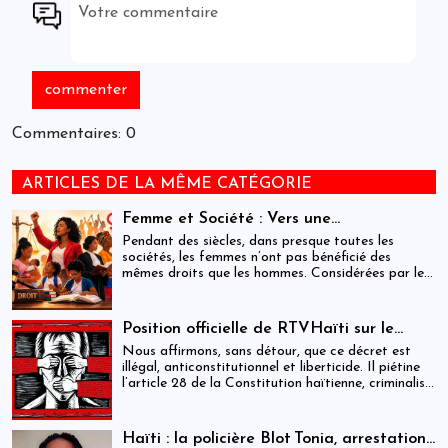
Commentaires: 0
ARTICLES DE LA MÊME CATÉGORIE
Femme et Société : Vers une
compréhension sociohistorique de
Pendant des siècles, dans presque toutes les
l’émancipation des femmes à travers le
sociétés, les femmes n’ont pas bénéficié des
mêmes droits que les hommes. Considérées par les
monde.
hommes comme inférieures à eux, elles ont dû se
battre pour obtenir l’égalité des sexes dans les
domaines de l’éducation, du travail, de la politique
Position officielle de RTVHaïti sur le
et de la famille. Ce combat, principalement initié
décret du 31 décembre 2025
Nous affirmons, sans détour, que ce décret est
par les femmes occidentales, s’est étendu dans les
illégal, anticonstitutionnel et liberticide. Il piétine
dernières décennies au monde entier. Il n’est pas
l’article 28 de la Constitution haïtienne, criminalise
terminé : des millions de femmes doivent encore
la critique, transforme la parole citoyenne en délit
lutter pour pouvoir étudier et travailler, défendre
et menace le contre-pouvoir le plus essentiel à la
leur place dans la famille et dans la société et
démocratie : la presse.
participer à la vie politique.
Haïti : la policière Blot Tonia, arrestation