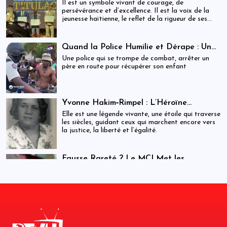
Cliff EXAVIER, de Delmas au Chili, un
Il est un symbole vivant de courage, de
symbole de rigueur et de réussite
persévérance et d’excellence. Il est la voix de la
jeunesse haïtienne, le reflet de la rigueur de ses
parents, et la preuve que la discipline transforme
les rêves en réalité. Cliff EXAVIER marche
aujourd’hui avec la gloire méritée, l’honneur
Quand la Police Humilie et Dérape : Un
familial, et la fierté d’Haïti dans son cœur.
Dreadlock Arrêté, un Enfant qui Attend,
Une police qui se trompe de combat, arrêter un
et un Discours Officiel qui Frôle le
père en route pour récupérer son enfant
Ridicule
Yvonne Hakim‑Rimpel : L’Héroïne
Lumineuse de l’Histoire Haïtienne et des
Elle est une légende vivante, une étoile qui traverse
Droits Humains
les siècles, guidant ceux qui marchent encore vers
la justice, la liberté et l’égalité.
Fausse Rareté ? Le MCI Met les
Spéculateurs en Garde
Pour mettre un frein à la spéculation, le Ministère
du Commerce annonce que des équipes
d’inspecteurs sont déployées sur tout le territoire
national.
BINUH : le rapport de la honte,
l’ingérence déguisée
Ce document du BINUH ne fera pas avancer le