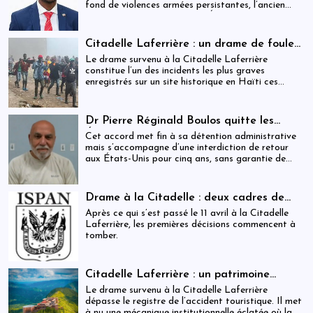
fond de violences armées persistantes, l’ancien
maire accuse frontalement l’État d’inaction,
révélant une crise sécuritaire qui dépasse
désormais les capacités locales.
Citadelle Laferrière : un drame de foule
ayant fait plus de 25 morts, enquête en
Le drame survenu à la Citadelle Laferrière
cours et zones d’ombre persistantes
constitue l’un des incidents les plus graves
enregistrés sur un site historique en Haïti ces
dernières années.
Dr Pierre Réginald Boulos quitte les
États-Unis pour la Colombie après un
Cet accord met fin à sa détention administrative
accord migratoire
mais s’accompagne d’une interdiction de retour
aux États-Unis pour cinq ans, sans garantie de
visa futur.
Drame à la Citadelle : deux cadres de
l’ISPAN et du MCC remerciés
Après ce qui s’est passé le 11 avril à la Citadelle
Laferrière, les premières décisions commencent à
tomber.
Citadelle Laferrière : un patrimoine
national livré à la fragmentation des
Le drame survenu à la Citadelle Laferrière
responsabilités
dépasse le registre de l’accident touristique. Il met
à nu une mécanique institutionnelle éclatée où la