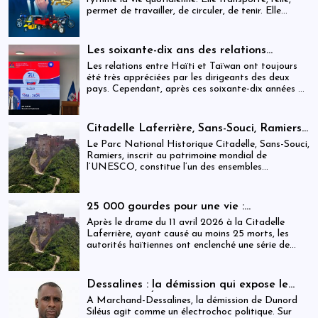
permet de travailler, de circuler, de tenir. Elle
occupe une place centrale dans l’économie
informelle et dans le quotidien de milliers de
personnes.
Les soixante-dix ans des relations
haïtiano-taïwanaises : entre dépendance
Les relations entre Haïti et Taïwan ont toujours
et ambiguïtés stratégiques
été très appréciées par les dirigeants des deux
pays. Cependant, après ces soixante-dix années de
coopération, elles devraient-être analysées,
évaluées et même questionnées par rapport aux
objectifs de développement durable sur lesquels
Citadelle Laferrière, Sans-Souci, Ramiers :
Haïti devrait se fixer.
gouvernance absente d’un patrimoine
Le Parc National Historique Citadelle, Sans-Souci,
mondial sous pression structurelle
Ramiers, inscrit au patrimoine mondial de
l’UNESCO, constitue l’un des ensembles
historiques les plus emblématiques d’Haïti. Mais
derrière cette reconnaissance internationale, se
déploie une réalité institutionnelle fragilisée par
25 000 gourdes pour une vie :
l’absence prolongée de gouvernance effective.
arrestations, révocations et démission
Après le drame du 11 avril 2026 à la Citadelle
après le drame de la Citadelle
Laferrière, ayant causé au moins 25 morts, les
autorités haïtiennes ont enclenché une série de
mesures judiciaires et administratives. En parallèle,
une indemnisation de 250 000 gourdes (≈ 1 913
USD) par victime est maintenue, ravivant les
Dessalines : la démission qui expose le
critiques sur la gestion des catastrophes publiques.
silence de l’État
À Marchand-Dessalines, la démission de Dunord
Siléus agit comme un électrochoc politique. Sur