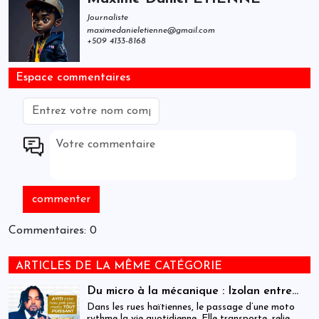
Journaliste
maximedanieletienne@gmail.com
+509 4133-8168
Espace commentaires
Commentaires: 0
ARTICLES DE LA MÊME CATÉGORIE
Du micro à la mécanique : Izolan entre
dans l’univers des motocyclettes en Haïti
Dans les rues haïtiennes, le passage d’une moto
rythme la vie quotidienne. Elle transporte, relie,