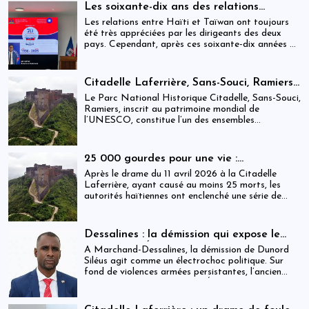
personnes.
Les soixante-dix ans des relations
haïtiano-taïwanaises : entre dépendance
Les relations entre Haïti et Taïwan ont toujours
et ambiguïtés stratégiques
été très appréciées par les dirigeants des deux
pays. Cependant, après ces soixante-dix années de
coopération, elles devraient-être analysées,
évaluées et même questionnées par rapport aux
objectifs de développement durable sur lesquels
Citadelle Laferrière, Sans-Souci, Ramiers :
Haïti devrait se fixer.
gouvernance absente d’un patrimoine
Le Parc National Historique Citadelle, Sans-Souci,
mondial sous pression structurelle
Ramiers, inscrit au patrimoine mondial de
l’UNESCO, constitue l’un des ensembles
historiques les plus emblématiques d’Haïti. Mais
derrière cette reconnaissance internationale, se
déploie une réalité institutionnelle fragilisée par
25 000 gourdes pour une vie :
l’absence prolongée de gouvernance effective.
arrestations, révocations et démission
Après le drame du 11 avril 2026 à la Citadelle
après le drame de la Citadelle
Laferrière, ayant causé au moins 25 morts, les
autorités haïtiennes ont enclenché une série de
mesures judiciaires et administratives. En parallèle,
une indemnisation de 250 000 gourdes (≈ 1 913
USD) par victime est maintenue, ravivant les
Dessalines : la démission qui expose le
critiques sur la gestion des catastrophes publiques.
silence de l’État
À Marchand-Dessalines, la démission de Dunord
Siléus agit comme un électrochoc politique. Sur
fond de violences armées persistantes, l’ancien
maire accuse frontalement l’État d’inaction,
révélant une crise sécuritaire qui dépasse
désormais les capacités locales.