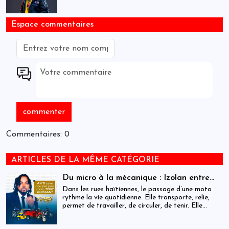
Espace commentaires
Commentaires: 0
ARTICLES DE LA MÊME CATÉGORIE
Du micro à la mécanique : Izolan entre
dans l’univers des motocyclettes en Haïti
Dans les rues haïtiennes, le passage d’une moto
rythme la vie quotidienne. Elle transporte, relie,
permet de travailler, de circuler, de tenir. Elle
occupe une place centrale dans l’économie
informelle et dans le quotidien de milliers de