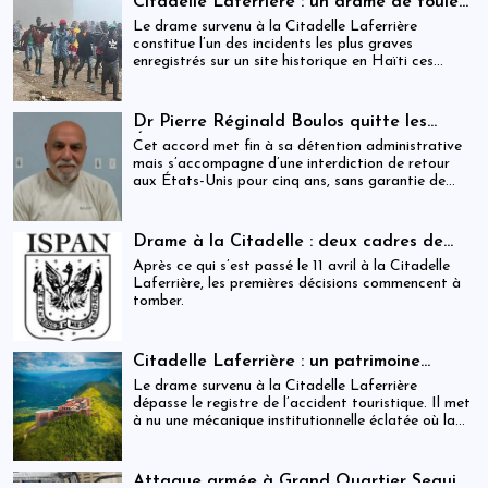
Citadelle Laferrière : un drame de foule
ayant fait plus de 25 morts, enquête en
Le drame survenu à la Citadelle Laferrière
cours et zones d’ombre persistantes
constitue l’un des incidents les plus graves
enregistrés sur un site historique en Haïti ces
dernières années.
Dr Pierre Réginald Boulos quitte les
États-Unis pour la Colombie après un
Cet accord met fin à sa détention administrative
accord migratoire
mais s’accompagne d’une interdiction de retour
aux États-Unis pour cinq ans, sans garantie de
visa futur.
Drame à la Citadelle : deux cadres de
l’ISPAN et du MCC remerciés
Après ce qui s’est passé le 11 avril à la Citadelle
Laferrière, les premières décisions commencent à
tomber.
Citadelle Laferrière : un patrimoine
national livré à la fragmentation des
Le drame survenu à la Citadelle Laferrière
responsabilités
dépasse le registre de l’accident touristique. Il met
à nu une mécanique institutionnelle éclatée où la
sécurité, la régulation et la gestion patrimoniale
coexistent sans véritable articulation
opérationnelle. Entre la Police touristique, l’ISPAN
Attaque armée à Grand Quartier Seguin :