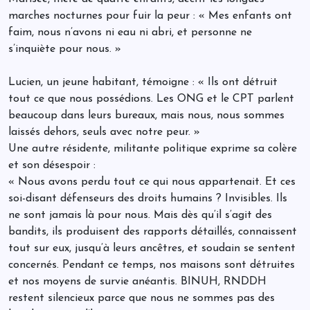
marches nocturnes pour fuir la peur : « Mes enfants ont
faim, nous n’avons ni eau ni abri, et personne ne
s’inquiète pour nous. »
Lucien, un jeune habitant, témoigne : « Ils ont détruit
tout ce que nous possédions. Les ONG et le CPT parlent
beaucoup dans leurs bureaux, mais nous, nous sommes
laissés dehors, seuls avec notre peur. »
Une autre résidente, militante politique exprime sa colère
et son désespoir :
« Nous avons perdu tout ce qui nous appartenait. Et ces
soi-disant défenseurs des droits humains ? Invisibles. Ils
ne sont jamais là pour nous. Mais dès qu’il s’agit des
bandits, ils produisent des rapports détaillés, connaissent
tout sur eux, jusqu’à leurs ancêtres, et soudain se sentent
concernés. Pendant ce temps, nos maisons sont détruites
et nos moyens de survie anéantis. BINUH, RNDDH
restent silencieux parce que nous ne sommes pas des