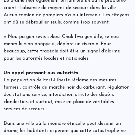
Le drame met également en lumière un autre problème
criant : l’absence de moyens de secours dans la ville.
Aucun camion de pompiers n’a pu intervenir. Les citoyens
ont dû se débrouiller seuls, comme trop souvent.
« Nou pa gen sèvis sekou. Chak fwa gen dife, se nou
menm ki vinn ponpye », déplore un riverain. Pour
beaucoup, cette tragédie doit être un signal d’alarme
pour les autorités locales et nationales.
Un appel pressant aux autorités
La population de Fort-Liberté réclame des mesures
fermes : contrôle du marché noir du carburant, régulation
des stations-service, interdiction stricte des dépôts
clandestins, et surtout, mise en place de véritables
services de secours.
Dans une ville où la moindre étincelle peut devenir un
drame, les habitants espèrent que cette catastrophe ne