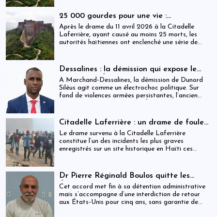
derrière cette reconnaissance internationale, se
déploie une réalité institutionnelle fragilisée par
25 000 gourdes pour une vie :
l’absence prolongée de gouvernance effective.
arrestations, révocations et démission
Après le drame du 11 avril 2026 à la Citadelle
après le drame de la Citadelle
Laferrière, ayant causé au moins 25 morts, les
autorités haïtiennes ont enclenché une série de
mesures judiciaires et administratives. En parallèle,
une indemnisation de 250 000 gourdes (≈ 1 913
USD) par victime est maintenue, ravivant les
Dessalines : la démission qui expose le
critiques sur la gestion des catastrophes publiques.
silence de l’État
À Marchand-Dessalines, la démission de Dunord
Siléus agit comme un électrochoc politique. Sur
fond de violences armées persistantes, l’ancien
maire accuse frontalement l’État d’inaction,
révélant une crise sécuritaire qui dépasse
désormais les capacités locales.
Citadelle Laferrière : un drame de foule
ayant fait plus de 25 morts, enquête en
Le drame survenu à la Citadelle Laferrière
cours et zones d’ombre persistantes
constitue l’un des incidents les plus graves
enregistrés sur un site historique en Haïti ces
dernières années.
Dr Pierre Réginald Boulos quitte les
États-Unis pour la Colombie après un
Cet accord met fin à sa détention administrative
accord migratoire
mais s’accompagne d’une interdiction de retour
aux États-Unis pour cinq ans, sans garantie de
visa futur.