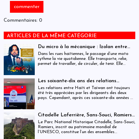
Commentaires: 0
ARTICLES DE LA MÊME CATÉGORIE
Du micro à la mécanique : Izolan entre
dans l’univers des motocyclettes en Haïti
Dans les rues haïtiennes, le passage d’une moto
rythme la vie quotidienne. Elle transporte, relie,
permet de travailler, de circuler, de tenir. Elle
occupe une place centrale dans l’économie
informelle et dans le quotidien de milliers de
personnes.
Les soixante-dix ans des relations
haïtiano-taïwanaises : entre dépendance
Les relations entre Haïti et Taïwan ont toujours
et ambiguïtés stratégiques
été très appréciées par les dirigeants des deux
pays. Cependant, après ces soixante-dix années de
coopération, elles devraient-être analysées,
évaluées et même questionnées par rapport aux
objectifs de développement durable sur lesquels
Citadelle Laferrière, Sans-Souci, Ramiers :
Haïti devrait se fixer.
gouvernance absente d’un patrimoine
Le Parc National Historique Citadelle, Sans-Souci,
mondial sous pression structurelle
Ramiers, inscrit au patrimoine mondial de
l’UNESCO, constitue l’un des ensembles
historiques les plus emblématiques d’Haïti. Mais