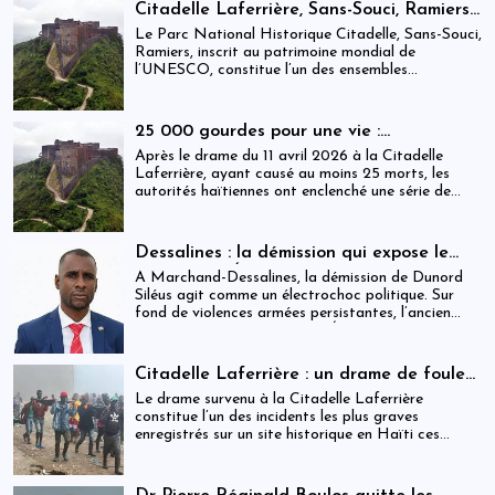
objectifs de développement durable sur lesquels
Citadelle Laferrière, Sans-Souci, Ramiers :
Haïti devrait se fixer.
gouvernance absente d’un patrimoine
Le Parc National Historique Citadelle, Sans-Souci,
mondial sous pression structurelle
Ramiers, inscrit au patrimoine mondial de
l’UNESCO, constitue l’un des ensembles
historiques les plus emblématiques d’Haïti. Mais
derrière cette reconnaissance internationale, se
déploie une réalité institutionnelle fragilisée par
25 000 gourdes pour une vie :
l’absence prolongée de gouvernance effective.
arrestations, révocations et démission
Après le drame du 11 avril 2026 à la Citadelle
après le drame de la Citadelle
Laferrière, ayant causé au moins 25 morts, les
autorités haïtiennes ont enclenché une série de
mesures judiciaires et administratives. En parallèle,
une indemnisation de 250 000 gourdes (≈ 1 913
USD) par victime est maintenue, ravivant les
Dessalines : la démission qui expose le
critiques sur la gestion des catastrophes publiques.
silence de l’État
À Marchand-Dessalines, la démission de Dunord
Siléus agit comme un électrochoc politique. Sur
fond de violences armées persistantes, l’ancien
maire accuse frontalement l’État d’inaction,
révélant une crise sécuritaire qui dépasse
désormais les capacités locales.
Citadelle Laferrière : un drame de foule
ayant fait plus de 25 morts, enquête en
Le drame survenu à la Citadelle Laferrière
cours et zones d’ombre persistantes
constitue l’un des incidents les plus graves
enregistrés sur un site historique en Haïti ces
dernières années.