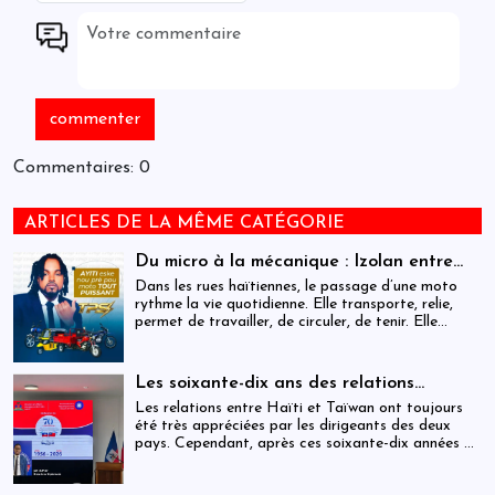
Commentaires: 0
ARTICLES DE LA MÊME CATÉGORIE
Du micro à la mécanique : Izolan entre
dans l’univers des motocyclettes en Haïti
Dans les rues haïtiennes, le passage d’une moto
rythme la vie quotidienne. Elle transporte, relie,
permet de travailler, de circuler, de tenir. Elle
occupe une place centrale dans l’économie
informelle et dans le quotidien de milliers de
personnes.
Les soixante-dix ans des relations
haïtiano-taïwanaises : entre dépendance
Les relations entre Haïti et Taïwan ont toujours
et ambiguïtés stratégiques
été très appréciées par les dirigeants des deux
pays. Cependant, après ces soixante-dix années de
coopération, elles devraient-être analysées,
évaluées et même questionnées par rapport aux