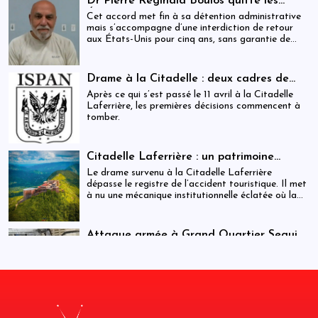
Dr Pierre Réginald Boulos quitte les
États-Unis pour la Colombie après un
Cet accord met fin à sa détention administrative
accord migratoire
mais s’accompagne d’une interdiction de retour
aux États-Unis pour cinq ans, sans garantie de
visa futur.
Drame à la Citadelle : deux cadres de
l’ISPAN et du MCC remerciés
Après ce qui s’est passé le 11 avril à la Citadelle
Laferrière, les premières décisions commencent à
tomber.
Citadelle Laferrière : un patrimoine
national livré à la fragmentation des
Le drame survenu à la Citadelle Laferrière
responsabilités
dépasse le registre de l’accident touristique. Il met
à nu une mécanique institutionnelle éclatée où la
sécurité, la régulation et la gestion patrimoniale
coexistent sans véritable articulation
opérationnelle. Entre la Police touristique, l’ISPAN
Attaque armée à Grand Quartier Seguin :
et la mairie de Milot, la chaîne de responsabilité
au moins huit morts et plusieurs
Cette attaque intervient dans un contexte de
apparaît moins comme un système que comme une
infrastructures incendiées
tensions sécuritaires persistantes dans la région,
juxtaposition fragile de compétences.
où des groupes armés tenteraient d’étendre leur
influence vers des axes stratégiques reliant
notamment Jacmel et Marigot.
Citadelle : auditions en cours dans une