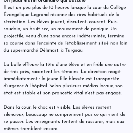
Un jeudi matin ordinaire qui bascule
Il est un peu plus de 10 heures lorsque la cour du Collège
Évangélique Legrand résonne des rires habituels de la
récréation. Les élèves jouent, discutent, courent. Puis,
soudain, un bruit sec, un mouvement de panique. Un
projectile, venu d’une zone encore indéterminée, termine
sa course dans l’enceinte de l’établissement situé non loin
du supermarché Délimart, à Turgeau.
La balle effleure la tête d'une élève et en frôle une autre
de très près, racontent les témoins. La direction réagit
immédiatement : la jeune fille blessée est transportée
d’urgence à l’hôpital. Selon plusieurs médias locaux, son
état est stable et son pronostic vital n’est pas engagé.
Dans la cour, le choc est visible. Les élèves restent
silencieux, beaucoup ne comprennent pas ce qui vient de
se passer. Les enseignants tentent de rassurer, mais eux-
mêmes tremblent encore.