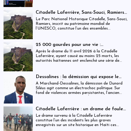
coopération, elles devraient-être analysées,
évaluées et même questionnées par rapport aux
objectifs de développement durable sur lesquels
Citadelle Laferrière, Sans-Souci, Ramiers :
Haïti devrait se fixer.
gouvernance absente d’un patrimoine
Le Parc National Historique Citadelle, Sans-Souci,
mondial sous pression structurelle
Ramiers, inscrit au patrimoine mondial de
l’UNESCO, constitue l’un des ensembles
historiques les plus emblématiques d’Haïti. Mais
derrière cette reconnaissance internationale, se
déploie une réalité institutionnelle fragilisée par
25 000 gourdes pour une vie :
l’absence prolongée de gouvernance effective.
arrestations, révocations et démission
Après le drame du 11 avril 2026 à la Citadelle
après le drame de la Citadelle
Laferrière, ayant causé au moins 25 morts, les
autorités haïtiennes ont enclenché une série de
mesures judiciaires et administratives. En parallèle,
une indemnisation de 250 000 gourdes (≈ 1 913
USD) par victime est maintenue, ravivant les
Dessalines : la démission qui expose le
critiques sur la gestion des catastrophes publiques.
silence de l’État
À Marchand-Dessalines, la démission de Dunord
Siléus agit comme un électrochoc politique. Sur
fond de violences armées persistantes, l’ancien
maire accuse frontalement l’État d’inaction,
révélant une crise sécuritaire qui dépasse
désormais les capacités locales.
Citadelle Laferrière : un drame de foule
ayant fait plus de 25 morts, enquête en
Le drame survenu à la Citadelle Laferrière
cours et zones d’ombre persistantes
constitue l’un des incidents les plus graves
enregistrés sur un site historique en Haïti ces
dernières années.