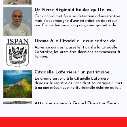
Dr Pierre Réginald Boulos quitte les
États-Unis pour la Colombie après un
Cet accord met fin à sa détention administrative
accord migratoire
mais s’accompagne d’une interdiction de retour
aux États-Unis pour cinq ans, sans garantie de
visa futur.
Drame à la Citadelle : deux cadres de
l’ISPAN et du MCC remerciés
Après ce qui s’est passé le 11 avril à la Citadelle
Laferrière, les premières décisions commencent à
tomber.
Citadelle Laferrière : un patrimoine
national livré à la fragmentation des
Le drame survenu à la Citadelle Laferrière
responsabilités
dépasse le registre de l’accident touristique. Il met
à nu une mécanique institutionnelle éclatée où la
sécurité, la régulation et la gestion patrimoniale
coexistent sans véritable articulation
opérationnelle. Entre la Police touristique, l’ISPAN
Attaque armée à Grand Quartier Seguin :
et la mairie de Milot, la chaîne de responsabilité
au moins huit morts et plusieurs
Cette attaque intervient dans un contexte de
apparaît moins comme un système que comme une
infrastructures incendiées
tensions sécuritaires persistantes dans la région,
juxtaposition fragile de compétences.
où des groupes armés tenteraient d’étendre leur
influence vers des axes stratégiques reliant