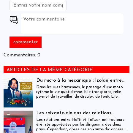
Commentaires: 0
ARTICLES DE LA MÊME CATÉGORIE
Du micro à la mécanique : Izolan entre
dans l’univers des motocyclettes en Haïti
Dans les rues haïtiennes, le passage d’une moto
rythme la vie quotidienne. Elle transporte, relie,
permet de travailler, de circuler, de tenir. Elle
occupe une place centrale dans l’économie
informelle et dans le quotidien de milliers de
personnes.
Les soixante-dix ans des relations
haïtiano-taïwanaises : entre dépendance
Les relations entre Haïti et Taïwan ont toujours
et ambiguïtés stratégiques
été très appréciées par les dirigeants des deux
pays. Cependant, après ces soixante-dix années de