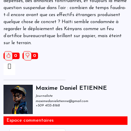
dépensés, des annonces tonitruantes, et toujours la même
question suspendue dans l’air : combien de temps faudra-
t-il encore avant que ces effectifs étrangers produisent
quelque chose de concret ? Haïti semble condamnée à
regarder le déploiement des Kényans comme un feu
d’artifice bureaucratique brillant sur papier, mais éteint
sur le terrain.
0
0
Maxime Daniel ETIENNE
Journaliste
maximedanieletienne@gmail.com
+509 4133-8168
Espace commentaires