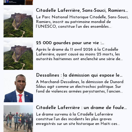
évaluées et même questionnées par rapport aux
objectifs de développement durable sur lesquels
Citadelle Laferrière, Sans-Souci, Ramiers :
Haïti devrait se fixer.
gouvernance absente d’un patrimoine
Le Parc National Historique Citadelle, Sans-Souci,
mondial sous pression structurelle
Ramiers, inscrit au patrimoine mondial de
l’UNESCO, constitue l’un des ensembles
historiques les plus emblématiques d’Haïti. Mais
derrière cette reconnaissance internationale, se
déploie une réalité institutionnelle fragilisée par
25 000 gourdes pour une vie :
l’absence prolongée de gouvernance effective.
arrestations, révocations et démission
Après le drame du 11 avril 2026 à la Citadelle
après le drame de la Citadelle
Laferrière, ayant causé au moins 25 morts, les
autorités haïtiennes ont enclenché une série de
mesures judiciaires et administratives. En parallèle,
une indemnisation de 250 000 gourdes (≈ 1 913
USD) par victime est maintenue, ravivant les
Dessalines : la démission qui expose le
critiques sur la gestion des catastrophes publiques.
silence de l’État
À Marchand-Dessalines, la démission de Dunord
Siléus agit comme un électrochoc politique. Sur
fond de violences armées persistantes, l’ancien
maire accuse frontalement l’État d’inaction,
révélant une crise sécuritaire qui dépasse
désormais les capacités locales.
Citadelle Laferrière : un drame de foule
ayant fait plus de 25 morts, enquête en
Le drame survenu à la Citadelle Laferrière
cours et zones d’ombre persistantes
constitue l’un des incidents les plus graves
enregistrés sur un site historique en Haïti ces
dernières années.