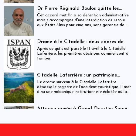
Dr Pierre Réginald Boulos quitte les
États-Unis pour la Colombie après un
Cet accord met fin à sa détention administrative
accord migratoire
mais s’accompagne d’une interdiction de retour
aux États-Unis pour cinq ans, sans garantie de
visa futur.
Drame à la Citadelle : deux cadres de
l’ISPAN et du MCC remerciés
Après ce qui s’est passé le 11 avril à la Citadelle
Laferrière, les premières décisions commencent à
tomber.
Citadelle Laferrière : un patrimoine
national livré à la fragmentation des
Le drame survenu à la Citadelle Laferrière
responsabilités
dépasse le registre de l’accident touristique. Il met
à nu une mécanique institutionnelle éclatée où la
sécurité, la régulation et la gestion patrimoniale
coexistent sans véritable articulation
opérationnelle. Entre la Police touristique, l’ISPAN
Attaque armée à Grand Quartier Seguin :
et la mairie de Milot, la chaîne de responsabilité
au moins huit morts et plusieurs
Cette attaque intervient dans un contexte de
apparaît moins comme un système que comme une
infrastructures incendiées
tensions sécuritaires persistantes dans la région,
juxtaposition fragile de compétences.
où des groupes armés tenteraient d’étendre leur
influence vers des axes stratégiques reliant
notamment Jacmel et Marigot.