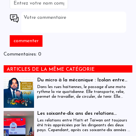
Commentaires: 0
ARTICLES DE LA MÊME CATÉGORIE
Du micro à la mécanique : Izolan entre
dans l’univers des motocyclettes en Haïti
Dans les rues haïtiennes, le passage d’une moto
rythme la vie quotidienne. Elle transporte, relie,
permet de travailler, de circuler, de tenir. Elle
occupe une place centrale dans l’économie
informelle et dans le quotidien de milliers de
personnes.
Les soixante-dix ans des relations
haïtiano-taïwanaises : entre dépendance
Les relations entre Haïti et Taïwan ont toujours
et ambiguïtés stratégiques
été très appréciées par les dirigeants des deux
pays. Cependant, après ces soixante-dix années de
coopération, elles devraient-être analysées,