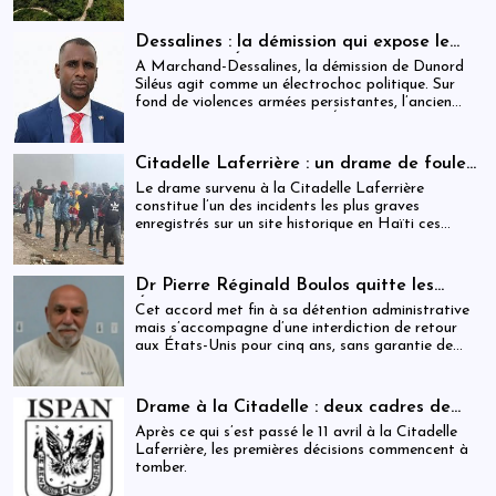
une indemnisation de 250 000 gourdes (≈ 1 913
USD) par victime est maintenue, ravivant les
Dessalines : la démission qui expose le
critiques sur la gestion des catastrophes publiques.
silence de l’État
À Marchand-Dessalines, la démission de Dunord
Siléus agit comme un électrochoc politique. Sur
fond de violences armées persistantes, l’ancien
maire accuse frontalement l’État d’inaction,
révélant une crise sécuritaire qui dépasse
désormais les capacités locales.
Citadelle Laferrière : un drame de foule
ayant fait plus de 25 morts, enquête en
Le drame survenu à la Citadelle Laferrière
cours et zones d’ombre persistantes
constitue l’un des incidents les plus graves
enregistrés sur un site historique en Haïti ces
dernières années.
Dr Pierre Réginald Boulos quitte les
États-Unis pour la Colombie après un
Cet accord met fin à sa détention administrative
accord migratoire
mais s’accompagne d’une interdiction de retour
aux États-Unis pour cinq ans, sans garantie de
visa futur.
Drame à la Citadelle : deux cadres de
l’ISPAN et du MCC remerciés
Après ce qui s’est passé le 11 avril à la Citadelle
Laferrière, les premières décisions commencent à
tomber.