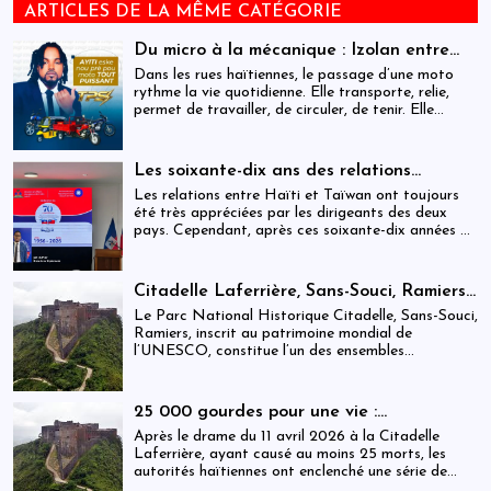
ARTICLES DE LA MÊME CATÉGORIE
Du micro à la mécanique : Izolan entre
dans l’univers des motocyclettes en Haïti
Dans les rues haïtiennes, le passage d’une moto
rythme la vie quotidienne. Elle transporte, relie,
permet de travailler, de circuler, de tenir. Elle
occupe une place centrale dans l’économie
informelle et dans le quotidien de milliers de
personnes.
Les soixante-dix ans des relations
haïtiano-taïwanaises : entre dépendance
Les relations entre Haïti et Taïwan ont toujours
et ambiguïtés stratégiques
été très appréciées par les dirigeants des deux
pays. Cependant, après ces soixante-dix années de
coopération, elles devraient-être analysées,
évaluées et même questionnées par rapport aux
objectifs de développement durable sur lesquels
Citadelle Laferrière, Sans-Souci, Ramiers :
Haïti devrait se fixer.
gouvernance absente d’un patrimoine
Le Parc National Historique Citadelle, Sans-Souci,
mondial sous pression structurelle
Ramiers, inscrit au patrimoine mondial de
l’UNESCO, constitue l’un des ensembles
historiques les plus emblématiques d’Haïti. Mais
derrière cette reconnaissance internationale, se
déploie une réalité institutionnelle fragilisée par
25 000 gourdes pour une vie :
l’absence prolongée de gouvernance effective.
arrestations, révocations et démission
Après le drame du 11 avril 2026 à la Citadelle
après le drame de la Citadelle
Laferrière, ayant causé au moins 25 morts, les
autorités haïtiennes ont enclenché une série de
mesures judiciaires et administratives. En parallèle,