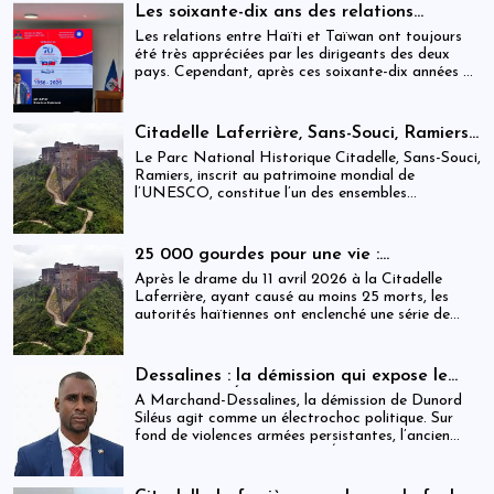
personnes.
Les soixante-dix ans des relations
haïtiano-taïwanaises : entre dépendance
Les relations entre Haïti et Taïwan ont toujours
et ambiguïtés stratégiques
été très appréciées par les dirigeants des deux
pays. Cependant, après ces soixante-dix années de
coopération, elles devraient-être analysées,
évaluées et même questionnées par rapport aux
objectifs de développement durable sur lesquels
Citadelle Laferrière, Sans-Souci, Ramiers :
Haïti devrait se fixer.
gouvernance absente d’un patrimoine
Le Parc National Historique Citadelle, Sans-Souci,
mondial sous pression structurelle
Ramiers, inscrit au patrimoine mondial de
l’UNESCO, constitue l’un des ensembles
historiques les plus emblématiques d’Haïti. Mais
derrière cette reconnaissance internationale, se
déploie une réalité institutionnelle fragilisée par
25 000 gourdes pour une vie :
l’absence prolongée de gouvernance effective.
arrestations, révocations et démission
Après le drame du 11 avril 2026 à la Citadelle
après le drame de la Citadelle
Laferrière, ayant causé au moins 25 morts, les
autorités haïtiennes ont enclenché une série de
mesures judiciaires et administratives. En parallèle,
une indemnisation de 250 000 gourdes (≈ 1 913
USD) par victime est maintenue, ravivant les
Dessalines : la démission qui expose le
critiques sur la gestion des catastrophes publiques.
silence de l’État
À Marchand-Dessalines, la démission de Dunord
Siléus agit comme un électrochoc politique. Sur
fond de violences armées persistantes, l’ancien
maire accuse frontalement l’État d’inaction,
révélant une crise sécuritaire qui dépasse
désormais les capacités locales.