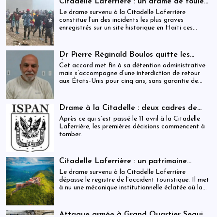
Citadelle Laferrière : un drame de foule
ayant fait plus de 25 morts, enquête en
Le drame survenu à la Citadelle Laferrière
cours et zones d’ombre persistantes
constitue l’un des incidents les plus graves
enregistrés sur un site historique en Haïti ces
dernières années.
Dr Pierre Réginald Boulos quitte les
États-Unis pour la Colombie après un
Cet accord met fin à sa détention administrative
accord migratoire
mais s’accompagne d’une interdiction de retour
aux États-Unis pour cinq ans, sans garantie de
visa futur.
Drame à la Citadelle : deux cadres de
l’ISPAN et du MCC remerciés
Après ce qui s’est passé le 11 avril à la Citadelle
Laferrière, les premières décisions commencent à
tomber.
Citadelle Laferrière : un patrimoine
national livré à la fragmentation des
Le drame survenu à la Citadelle Laferrière
responsabilités
dépasse le registre de l’accident touristique. Il met
à nu une mécanique institutionnelle éclatée où la
sécurité, la régulation et la gestion patrimoniale
coexistent sans véritable articulation
opérationnelle. Entre la Police touristique, l’ISPAN
Attaque armée à Grand Quartier Seguin :