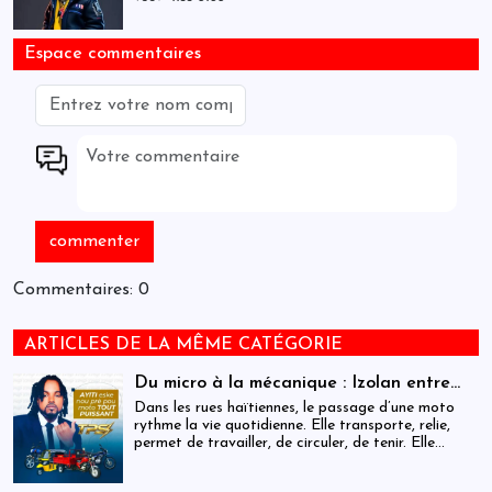
Espace commentaires
Commentaires: 0
ARTICLES DE LA MÊME CATÉGORIE
Du micro à la mécanique : Izolan entre
dans l’univers des motocyclettes en Haïti
Dans les rues haïtiennes, le passage d’une moto
rythme la vie quotidienne. Elle transporte, relie,
permet de travailler, de circuler, de tenir. Elle
occupe une place centrale dans l’économie
informelle et dans le quotidien de milliers de