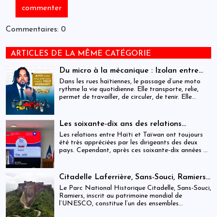
Commentaires: 0
ARTICLES DE LA MÊME CATÉGORIE
Du micro à la mécanique : Izolan entre
dans l’univers des motocyclettes en Haïti
Dans les rues haïtiennes, le passage d’une moto
rythme la vie quotidienne. Elle transporte, relie,
permet de travailler, de circuler, de tenir. Elle
occupe une place centrale dans l’économie
informelle et dans le quotidien de milliers de
personnes.
Les soixante-dix ans des relations
haïtiano-taïwanaises : entre dépendance
Les relations entre Haïti et Taïwan ont toujours
et ambiguïtés stratégiques
été très appréciées par les dirigeants des deux
pays. Cependant, après ces soixante-dix années de
coopération, elles devraient-être analysées,
évaluées et même questionnées par rapport aux
objectifs de développement durable sur lesquels
Citadelle Laferrière, Sans-Souci, Ramiers :
Haïti devrait se fixer.
gouvernance absente d’un patrimoine
Le Parc National Historique Citadelle, Sans-Souci,
mondial sous pression structurelle
Ramiers, inscrit au patrimoine mondial de
l’UNESCO, constitue l’un des ensembles
historiques les plus emblématiques d’Haïti. Mais