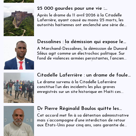
derrière cette reconnaissance internationale, se
déploie une réalité institutionnelle fragilisée par
25 000 gourdes pour une vie :
l’absence prolongée de gouvernance effective.
arrestations, révocations et démission
Après le drame du 11 avril 2026 à la Citadelle
après le drame de la Citadelle
Laferrière, ayant causé au moins 25 morts, les
autorités haïtiennes ont enclenché une série de
mesures judiciaires et administratives. En parallèle,
une indemnisation de 250 000 gourdes (≈ 1 913
USD) par victime est maintenue, ravivant les
Dessalines : la démission qui expose le
critiques sur la gestion des catastrophes publiques.
silence de l’État
À Marchand-Dessalines, la démission de Dunord
Siléus agit comme un électrochoc politique. Sur
fond de violences armées persistantes, l’ancien
maire accuse frontalement l’État d’inaction,
révélant une crise sécuritaire qui dépasse
désormais les capacités locales.
Citadelle Laferrière : un drame de foule
ayant fait plus de 25 morts, enquête en
Le drame survenu à la Citadelle Laferrière
cours et zones d’ombre persistantes
constitue l’un des incidents les plus graves
enregistrés sur un site historique en Haïti ces
dernières années.
Dr Pierre Réginald Boulos quitte les
États-Unis pour la Colombie après un
Cet accord met fin à sa détention administrative
accord migratoire
mais s’accompagne d’une interdiction de retour
aux États-Unis pour cinq ans, sans garantie de
visa futur.