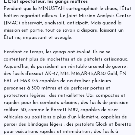
L’État spectateur, les gangs maîtres
Pendant que la MINUSTAH cartographiait le chaos, l’État
haïtien regardait ailleurs. Le Joint Mission Analysis Centre
(JMAC) observait, analysait, anticipait. Mais quand la
mission est partie, tout ce savoir a disparu, laissant un
État nu, impuissant et aveugle.
Pendant ce temps, les gangs ont évolué. Ils ne se
contentent plus de machettes et de pistolets artisanaux.
Aujourd’hui, ils possèdent un véritable arsenal de guerre :
des fusils d’assaut AK‑47, M14, M16,AR‑15,AR30 Galil, FN
FAL et H&K G3 capables de neutraliser plusieurs
personnes à 300 mètres et de perforer portes et
protections légères ; des mitraillettes Uzi, compactes et
rapides pour les combats urbains ; des fusils de précision
calibre .50, comme le Barrett M82, capables de viser
véhicules ou positions à plus d’un kilomètre, capables de
percer des blindages légers ; des pistolets Glock et Beretta
pour exécutions rapides et intimidation ; des fusils à