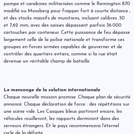
pompe et carabines militarisées comme le Remington 870
modifié ou Mossberg pour frapper fort à courte distance ;
et des stocks massifs de munitions, incluant calibres .50
et 7,62 mm, avec des saisies dépassant parfois 36 000
cartouches par conteneur. Cette puissance de feu dépasse
largement celle de la police nationale et transforme ces
groupes en forces armées capables de gouverner et de
contrôler des quartiers entiers, comme si la rue était
devenue un véritable champ de bataille.
Le mensonge de la solution internationale
Chaque nouvelle mission promise. Chaque plan de sécurité
annoncé. Chaque déclaration de force : des répétitions sur
une scène vide. Les Casques bleus partiront encore, les
véhicules rouilleront, les rapports dormiront dans des
serveurs étrangers. Et le pays recommencera l’éternel
cycle de la défaite.