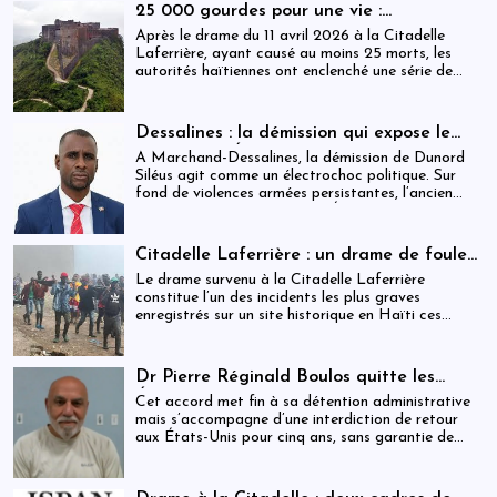
déploie une réalité institutionnelle fragilisée par
25 000 gourdes pour une vie :
l’absence prolongée de gouvernance effective.
arrestations, révocations et démission
Après le drame du 11 avril 2026 à la Citadelle
après le drame de la Citadelle
Laferrière, ayant causé au moins 25 morts, les
autorités haïtiennes ont enclenché une série de
mesures judiciaires et administratives. En parallèle,
une indemnisation de 250 000 gourdes (≈ 1 913
USD) par victime est maintenue, ravivant les
Dessalines : la démission qui expose le
critiques sur la gestion des catastrophes publiques.
silence de l’État
À Marchand-Dessalines, la démission de Dunord
Siléus agit comme un électrochoc politique. Sur
fond de violences armées persistantes, l’ancien
maire accuse frontalement l’État d’inaction,
révélant une crise sécuritaire qui dépasse
désormais les capacités locales.
Citadelle Laferrière : un drame de foule
ayant fait plus de 25 morts, enquête en
Le drame survenu à la Citadelle Laferrière
cours et zones d’ombre persistantes
constitue l’un des incidents les plus graves
enregistrés sur un site historique en Haïti ces
dernières années.
Dr Pierre Réginald Boulos quitte les
États-Unis pour la Colombie après un
Cet accord met fin à sa détention administrative
accord migratoire
mais s’accompagne d’une interdiction de retour
aux États-Unis pour cinq ans, sans garantie de
visa futur.