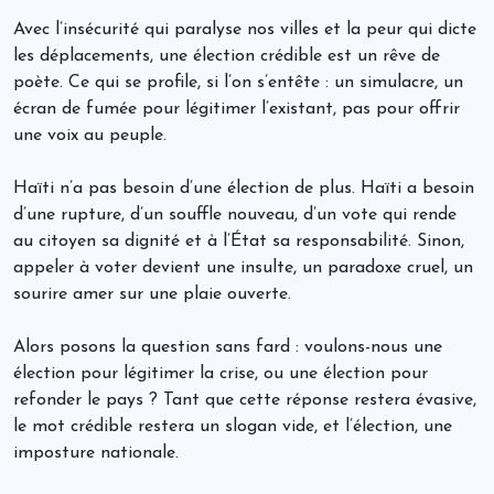
Avec l’insécurité qui paralyse nos villes et la peur qui dicte
les déplacements, une élection crédible est un rêve de
poète. Ce qui se profile, si l’on s’entête : un simulacre, un
écran de fumée pour légitimer l’existant, pas pour offrir
une voix au peuple.
Haïti n’a pas besoin d’une élection de plus. Haïti a besoin
d’une rupture, d’un souffle nouveau, d’un vote qui rende
au citoyen sa dignité et à l’État sa responsabilité. Sinon,
appeler à voter devient une insulte, un paradoxe cruel, un
sourire amer sur une plaie ouverte.
Alors posons la question sans fard : voulons-nous une
élection pour légitimer la crise, ou une élection pour
refonder le pays ? Tant que cette réponse restera évasive,
le mot crédible restera un slogan vide, et l’élection, une
imposture nationale.