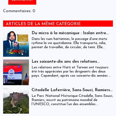
Commentaires: 0
ARTICLES DE LA MÊME CATÉGORIE
Du micro à la mécanique : Izolan entre
dans l’univers des motocyclettes en Haïti
Dans les rues haïtiennes, le passage d’une moto
rythme la vie quotidienne. Elle transporte, relie,
permet de travailler, de circuler, de tenir. Elle
occupe une place centrale dans l’économie
informelle et dans le quotidien de milliers de
personnes.
Les soixante-dix ans des relations
haïtiano-taïwanaises : entre dépendance
Les relations entre Haïti et Taïwan ont toujours
et ambiguïtés stratégiques
été très appréciées par les dirigeants des deux
pays. Cependant, après ces soixante-dix années de
coopération, elles devraient-être analysées,
évaluées et même questionnées par rapport aux
objectifs de développement durable sur lesquels
Citadelle Laferrière, Sans-Souci, Ramiers :
Haïti devrait se fixer.
gouvernance absente d’un patrimoine
Le Parc National Historique Citadelle, Sans-Souci,
mondial sous pression structurelle
Ramiers, inscrit au patrimoine mondial de
l’UNESCO, constitue l’un des ensembles
historiques les plus emblématiques d’Haïti. Mais
derrière cette reconnaissance internationale, se