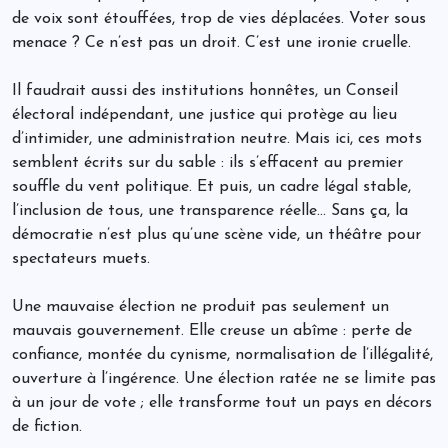
de voix sont étouffées, trop de vies déplacées. Voter sous
menace ? Ce n’est pas un droit. C’est une ironie cruelle.
Il faudrait aussi des institutions honnêtes, un Conseil
électoral indépendant, une justice qui protège au lieu
d’intimider, une administration neutre. Mais ici, ces mots
semblent écrits sur du sable : ils s’effacent au premier
souffle du vent politique. Et puis, un cadre légal stable,
l’inclusion de tous, une transparence réelle… Sans ça, la
démocratie n’est plus qu’une scène vide, un théâtre pour
spectateurs muets.
Une mauvaise élection ne produit pas seulement un
mauvais gouvernement. Elle creuse un abîme : perte de
confiance, montée du cynisme, normalisation de l’illégalité,
ouverture à l’ingérence. Une élection ratée ne se limite pas
à un jour de vote ; elle transforme tout un pays en décors
de fiction.