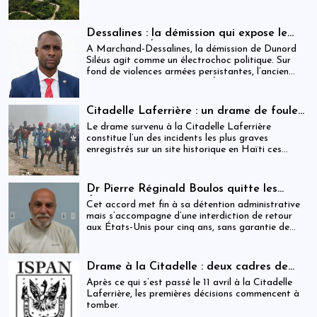
mesures judiciaires et administratives. En parallèle,
une indemnisation de 250 000 gourdes (≈ 1 913
USD) par victime est maintenue, ravivant les
Dessalines : la démission qui expose le
critiques sur la gestion des catastrophes publiques.
silence de l’État
À Marchand-Dessalines, la démission de Dunord
Siléus agit comme un électrochoc politique. Sur
fond de violences armées persistantes, l’ancien
maire accuse frontalement l’État d’inaction,
révélant une crise sécuritaire qui dépasse
désormais les capacités locales.
Citadelle Laferrière : un drame de foule
ayant fait plus de 25 morts, enquête en
Le drame survenu à la Citadelle Laferrière
cours et zones d’ombre persistantes
constitue l’un des incidents les plus graves
enregistrés sur un site historique en Haïti ces
dernières années.
Dr Pierre Réginald Boulos quitte les
États-Unis pour la Colombie après un
Cet accord met fin à sa détention administrative
accord migratoire
mais s’accompagne d’une interdiction de retour
aux États-Unis pour cinq ans, sans garantie de
visa futur.
Drame à la Citadelle : deux cadres de
l’ISPAN et du MCC remerciés
Après ce qui s’est passé le 11 avril à la Citadelle
Laferrière, les premières décisions commencent à
tomber.