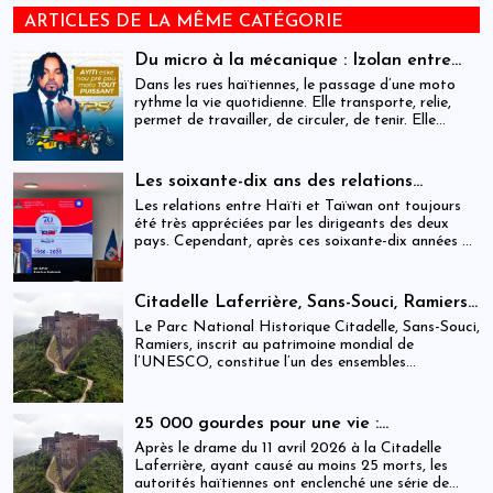
ARTICLES DE LA MÊME CATÉGORIE
Du micro à la mécanique : Izolan entre
dans l’univers des motocyclettes en Haïti
Dans les rues haïtiennes, le passage d’une moto
rythme la vie quotidienne. Elle transporte, relie,
permet de travailler, de circuler, de tenir. Elle
occupe une place centrale dans l’économie
informelle et dans le quotidien de milliers de
personnes.
Les soixante-dix ans des relations
haïtiano-taïwanaises : entre dépendance
Les relations entre Haïti et Taïwan ont toujours
et ambiguïtés stratégiques
été très appréciées par les dirigeants des deux
pays. Cependant, après ces soixante-dix années de
coopération, elles devraient-être analysées,
évaluées et même questionnées par rapport aux
objectifs de développement durable sur lesquels
Citadelle Laferrière, Sans-Souci, Ramiers :
Haïti devrait se fixer.
gouvernance absente d’un patrimoine
Le Parc National Historique Citadelle, Sans-Souci,
mondial sous pression structurelle
Ramiers, inscrit au patrimoine mondial de
l’UNESCO, constitue l’un des ensembles
historiques les plus emblématiques d’Haïti. Mais
derrière cette reconnaissance internationale, se
déploie une réalité institutionnelle fragilisée par
25 000 gourdes pour une vie :
l’absence prolongée de gouvernance effective.
arrestations, révocations et démission
Après le drame du 11 avril 2026 à la Citadelle
après le drame de la Citadelle
Laferrière, ayant causé au moins 25 morts, les
autorités haïtiennes ont enclenché une série de