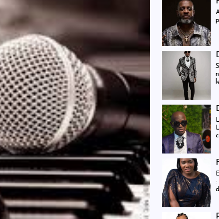
A
p
S
n
l
L
L
c
à
(
E
:
d
q
h