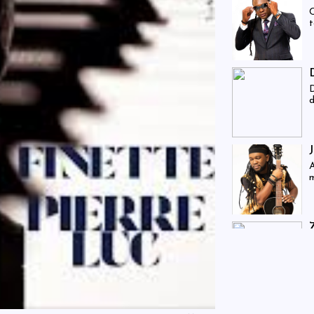
C
t
D
d
A
m
c
s
m