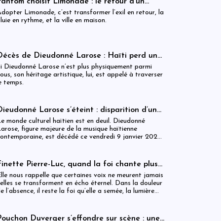
Fantom choisit Limonade : le retour d’un
souffle sur Haïti
dopter Limonade, c’est transformer l’exil en retour, la
luie en rythme, et la ville en maison.
Décès de Dieudonné Larose : Haïti perd une
voix majeure de sa mémoire musicale
i Dieudonné Larose n’est plus physiquement parmi
ous, son héritage artistique, lui, est appelé à traverser
e temps.
Dieudonné Larose s’éteint : disparition d’une
légende du konpa haïtien
e monde culturel haïtien est en deuil. Dieudonné
arose, figure majeure de la musique haïtienne
ontemporaine, est décédé ce vendredi 9 janvier 2026,
 l’âge de 80 ans, dans un hôpital à Laval au Québec
Canada).
Finette Pierre-Luc, quand la foi chante plus
fort que la mort
lle nous rappelle que certaines voix ne meurent jamais
 elles se transforment en écho éternel. Dans la douleur
e l’absence, il reste la foi qu’elle a semée, la lumière
u’elle a portée et l’espérance qu’elle a laissée en
éritage.
Pouchon Duverger s’effondre sur scène : une