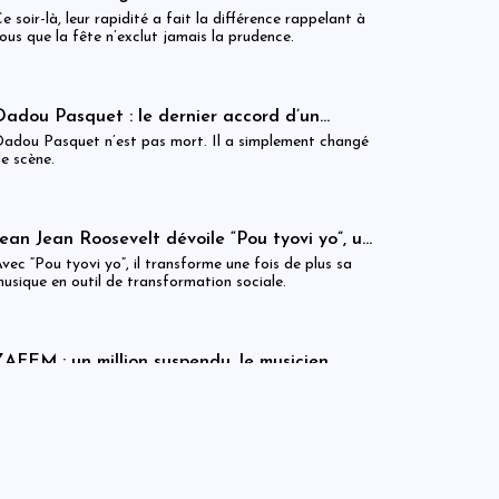
soirée de fête qui rappelle l’importance vitale
e soir-là, leur rapidité a fait la différence rappelant à
des équipes médicales
ous que la fête n’exclut jamais la prudence.
Dadou Pasquet : le dernier accord d’un
maestro qui faisait chanter l’âme haïtienne
adou Pasquet n’est pas mort. Il a simplement changé
e scène.
Jean Jean Roosevelt dévoile “Pou tyovi yo”, un
album vibrant entièrement dédié aux droits
vec “Pou tyovi yo”, il transforme une fois de plus sa
des enfants
usique en outil de transformation sociale.
ZAFEM : un million suspendu, le musicien
entre le marteau et l’enclume de la justice
ette suspension n’est pas un acquittement. C’est un
américaine
ursis lourd de conditions qui pourrait remettre le
usicien dans le feu de l’action judiciaire à tout
moment.
That’s Wat’Sub — Le Goût du Courage, la