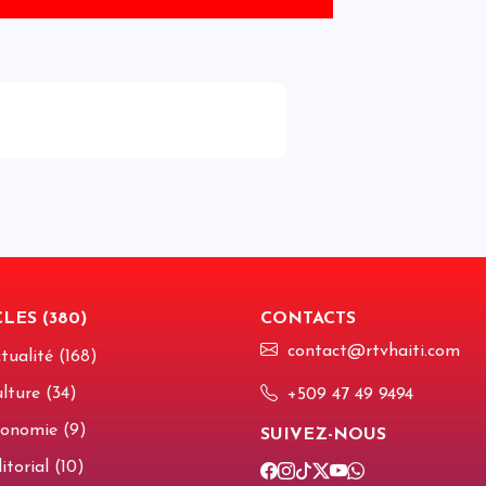
a
d
u
a
s
s
L
v
I
q
M
d
E
c
LES (380)
CONTACTS
d
L
contact@rtvhaiti.com
tualité (168)
d
m
lture (34)
+509 47 49 9494
onomie (9)
SUIVEZ-NOUS
O
torial (10)
c