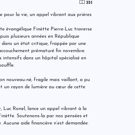
351
C
d
m
te pour la vie, un appel vibrant aux prières
te évangélique Finètte Pierre-Luc traverse
C
 depuis plusieurs années en République
a
e dans un état critique, frappée par une
s
 accouchement prématuré fin novembre.
s intensifs dans un hôpital spécialisé en
ouffle.
L
r
g
on nouveau-né, fragile mais vaillant, a pu
r
ant un rayon de lumière au cœur de cette
c
H
A
uc Ronel, lance un appel vibrant à la
n
inètte. Soutenons-la par nos pensées et
É
c
le. Aucune aide financière n’est demandée.
m
s