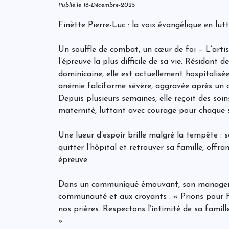
Publié le 16-Décembre-2025
Finètte Pierre-Luc : la voix évangélique en lut
Un souffle de combat, un cœur de foi – L’artis
l’épreuve la plus difficile de sa vie. Résidant
dominicaine, elle est actuellement hospitalisé
anémie falciforme sévère, aggravée après un
Depuis plusieurs semaines, elle reçoit des soin
maternité, luttant avec courage pour chaque s
Une lueur d’espoir brille malgré la tempête : s
quitter l’hôpital et retrouver sa famille, offr
épreuve.
Dans un communiqué émouvant, son manager, L
communauté et aux croyants : « Prions pour F
nos prières. Respectons l’intimité de sa famil
»