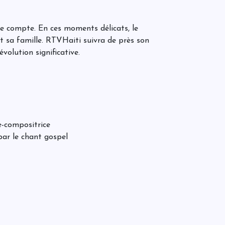
A
B
a
m
à
e compte. En ces moments délicats, le
l
et sa famille. RTVHaiti suivra de près son
volution significative.
D
Y
f
2
d
B
d
A
u
r
u
e-compositrice
i
par le chant gospel
«
r
A