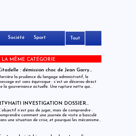
Société
Sport
Tout
E LA MÊME CATÉGORIE
Citadelle : démission choc de Jean Garry
Denis, le gouvernement acculé par ses
errière la prudence du langage administratif, le
propres défaillances
essage est sans équivoque : c’est un désaveu direct
e la gouvernance actuelle. Une rupture nette qui
ntervient dans un contexte de crise, quelques jours
eulement après le drame survenu à la Citadelle.
RTVHAITI INVESTIGATION DOSSIER
ÉCIAL CITADELLE HENRY :
’objectif n’est pas de juger, mais de comprendre :
COMPRENDRE UN DRAME HUMAIN ET
omprendre comment une journée de visite a basculé
ans une situation de crise, et pourquoi les mécanismes
INSTITUTIONNEL
e prévention n’ont pas suffi à empêcher le drame.