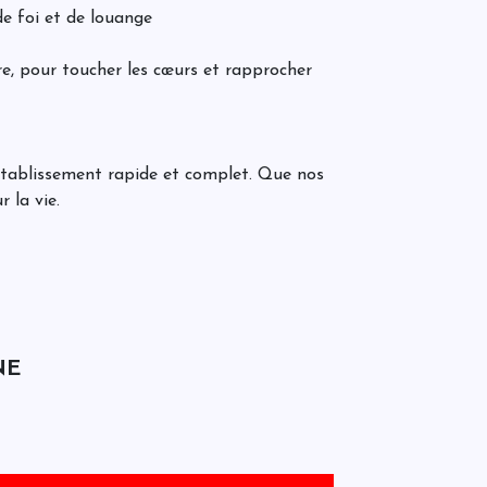
m
de foi et de louange
a
, pour toucher les cœurs et rapprocher
L
C
t
d
rétablissement rapide et complet. Que nos
J
 la vie.
O
i
q
D
c
o
d
P
e
NE
o
l
é
l
d
i
u
f
J