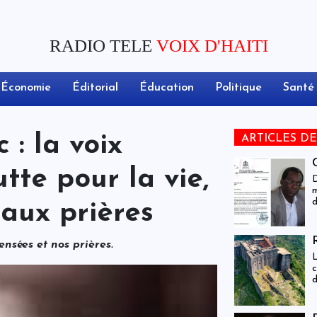
RADIO TELE
VOIX D'HAITI
Économie
Éditorial
Éducation
Politique
Santé
 : la voix
ARTICLES D
tte pour la vie,
D
m
d
 aux prières
i
s
ensées et nos prières.
SP
L
c
d
d