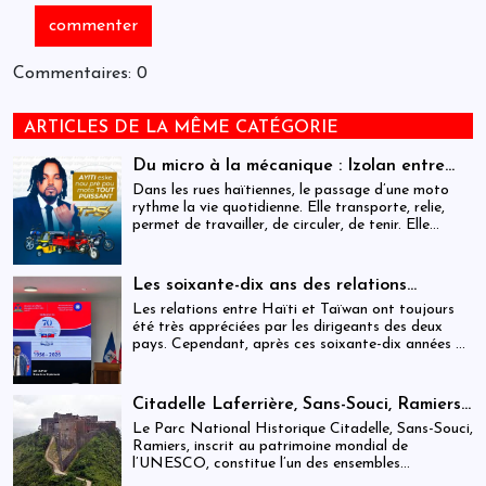
Commentaires: 0
ARTICLES DE LA MÊME CATÉGORIE
Du micro à la mécanique : Izolan entre
dans l’univers des motocyclettes en Haïti
Dans les rues haïtiennes, le passage d’une moto
rythme la vie quotidienne. Elle transporte, relie,
permet de travailler, de circuler, de tenir. Elle
occupe une place centrale dans l’économie
informelle et dans le quotidien de milliers de
personnes.
Les soixante-dix ans des relations
haïtiano-taïwanaises : entre dépendance
Les relations entre Haïti et Taïwan ont toujours
et ambiguïtés stratégiques
été très appréciées par les dirigeants des deux
pays. Cependant, après ces soixante-dix années de
coopération, elles devraient-être analysées,
évaluées et même questionnées par rapport aux
objectifs de développement durable sur lesquels
Citadelle Laferrière, Sans-Souci, Ramiers :
Haïti devrait se fixer.
gouvernance absente d’un patrimoine
Le Parc National Historique Citadelle, Sans-Souci,
mondial sous pression structurelle
Ramiers, inscrit au patrimoine mondial de
l’UNESCO, constitue l’un des ensembles
historiques les plus emblématiques d’Haïti. Mais