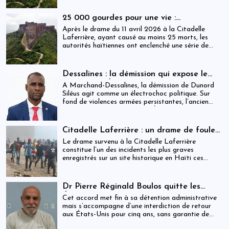
derrière cette reconnaissance internationale, se
déploie une réalité institutionnelle fragilisée par
25 000 gourdes pour une vie :
l’absence prolongée de gouvernance effective.
arrestations, révocations et démission
Après le drame du 11 avril 2026 à la Citadelle
après le drame de la Citadelle
Laferrière, ayant causé au moins 25 morts, les
autorités haïtiennes ont enclenché une série de
mesures judiciaires et administratives. En parallèle,
une indemnisation de 250 000 gourdes (≈ 1 913
USD) par victime est maintenue, ravivant les
Dessalines : la démission qui expose le
critiques sur la gestion des catastrophes publiques.
silence de l’État
À Marchand-Dessalines, la démission de Dunord
Siléus agit comme un électrochoc politique. Sur
fond de violences armées persistantes, l’ancien
maire accuse frontalement l’État d’inaction,
révélant une crise sécuritaire qui dépasse
désormais les capacités locales.
Citadelle Laferrière : un drame de foule
ayant fait plus de 25 morts, enquête en
Le drame survenu à la Citadelle Laferrière
cours et zones d’ombre persistantes
constitue l’un des incidents les plus graves
enregistrés sur un site historique en Haïti ces
dernières années.
Dr Pierre Réginald Boulos quitte les
États-Unis pour la Colombie après un
Cet accord met fin à sa détention administrative
accord migratoire
mais s’accompagne d’une interdiction de retour
aux États-Unis pour cinq ans, sans garantie de
visa futur.