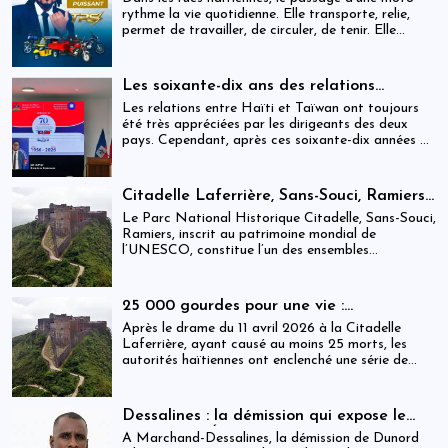
rythme la vie quotidienne. Elle transporte, relie,
permet de travailler, de circuler, de tenir. Elle
occupe une place centrale dans l’économie
informelle et dans le quotidien de milliers de
personnes.
Les soixante-dix ans des relations
haïtiano-taïwanaises : entre dépendance
Les relations entre Haïti et Taïwan ont toujours
et ambiguïtés stratégiques
été très appréciées par les dirigeants des deux
pays. Cependant, après ces soixante-dix années de
coopération, elles devraient-être analysées,
évaluées et même questionnées par rapport aux
objectifs de développement durable sur lesquels
Citadelle Laferrière, Sans-Souci, Ramiers :
Haïti devrait se fixer.
gouvernance absente d’un patrimoine
Le Parc National Historique Citadelle, Sans-Souci,
mondial sous pression structurelle
Ramiers, inscrit au patrimoine mondial de
l’UNESCO, constitue l’un des ensembles
historiques les plus emblématiques d’Haïti. Mais
derrière cette reconnaissance internationale, se
déploie une réalité institutionnelle fragilisée par
25 000 gourdes pour une vie :
l’absence prolongée de gouvernance effective.
arrestations, révocations et démission
Après le drame du 11 avril 2026 à la Citadelle
après le drame de la Citadelle
Laferrière, ayant causé au moins 25 morts, les
autorités haïtiennes ont enclenché une série de
mesures judiciaires et administratives. En parallèle,
une indemnisation de 250 000 gourdes (≈ 1 913
USD) par victime est maintenue, ravivant les
Dessalines : la démission qui expose le
critiques sur la gestion des catastrophes publiques.
silence de l’État
À Marchand-Dessalines, la démission de Dunord