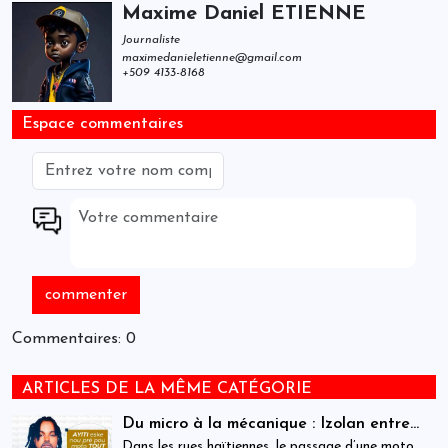
Maxime Daniel ETIENNE
Journaliste
maximedanieletienne@gmail.com
+509 4133-8168
Espace commentaires
Commentaires: 0
ARTICLES DE LA MÊME CATÉGORIE
Du micro à la mécanique : Izolan entre
dans l’univers des motocyclettes en Haïti
Dans les rues haïtiennes, le passage d’une moto