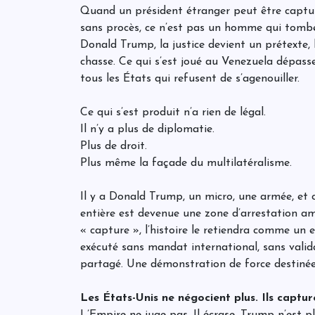
Quand un président étranger peut être captu
sans procès, ce n’est pas un homme qui tombe, 
Donald Trump, la justice devient un prétexte, l
chasse. Ce qui s’est joué au Venezuela dépas
tous les États qui refusent de s’agenouiller.
Ce qui s’est produit n’a rien de légal.
Il n’y a plus de diplomatie.
Plus de droit.
Plus même la façade du multilatéralisme.
Il y a Donald Trump, un micro, une armée, et 
entière est devenue une zone d’arrestation a
« capture », l’histoire le retiendra comme un 
exécuté sans mandat international, sans valid
partagé. Une démonstration de force destinée
Les États-Unis ne négocient plus. Ils captur
L’Empire ne juge pas. Il écrase. Trump n’est p