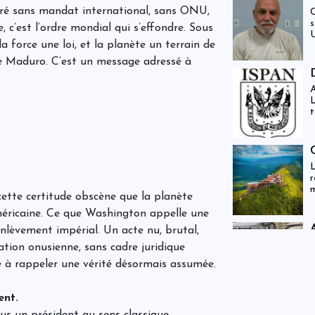
ré sans mandat international, sans ONU,
C
s
c’est l’ordre mondial qui s’effondre. Sous
U
a force une loi, et la planète un terrain de
se Maduro. C’est un message adressé à
A
L
t
L
r
m
cette certitude obscène que la planète
r
v
méricaine. Ce que Washington appelle une
t
enlèvement impérial. Un acte nu, brutal,
r
C
c
ation onusienne, sans cadre juridique
s
 à rappeler une vérité désormais assumée.
a
s
ent.
lus un président au sens classique.