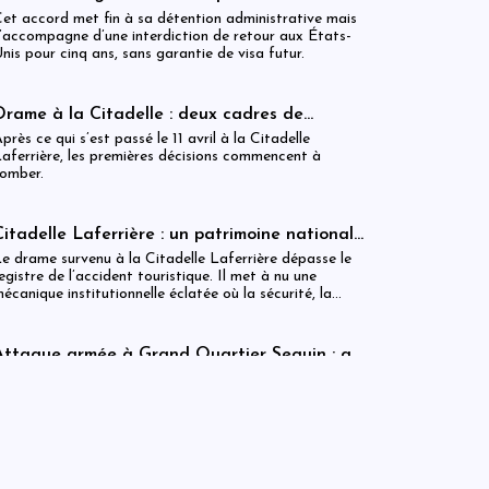
Unis pour la Colombie après un accord
et accord met fin à sa détention administrative mais
migratoire
’accompagne d’une interdiction de retour aux États-
nis pour cinq ans, sans garantie de visa futur.
Drame à la Citadelle : deux cadres de
l’ISPAN et du MCC remerciés
près ce qui s’est passé le 11 avril à la Citadelle
aferrière, les premières décisions commencent à
omber.
Citadelle Laferrière : un patrimoine national
livré à la fragmentation des responsabilités
e drame survenu à la Citadelle Laferrière dépasse le
egistre de l’accident touristique. Il met à nu une
écanique institutionnelle éclatée où la sécurité, la
égulation et la gestion patrimoniale coexistent sans
éritable articulation opérationnelle. Entre la Police
ouristique, l’ISPAN et la mairie de Milot, la chaîne de
Attaque armée à Grand Quartier Seguin : au
esponsabilité apparaît moins comme un système que
moins huit morts et plusieurs infrastructures
ette attaque intervient dans un contexte de tensions
omme une juxtaposition fragile de compétences.
incendiées
écuritaires persistantes dans la région, où des groupes
rmés tenteraient d’étendre leur influence vers des axes
tratégiques reliant notamment Jacmel et Marigot.
Citadelle : auditions en cours dans une