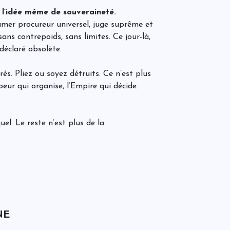
a
p
 l’idée même de souveraineté.
p
amer procureur universel, juge suprême et
ns contrepoids, sans limites. Ce jour-là,
 déclaré obsolète.
L
s
p
és. Pliez ou soyez détruits. Ce n’est plus
s
 peur qui organise, l’Empire qui décide.
Q
C
f
l
l. Le reste n’est plus de la
r
l
E
j
i
d
NE
E
V