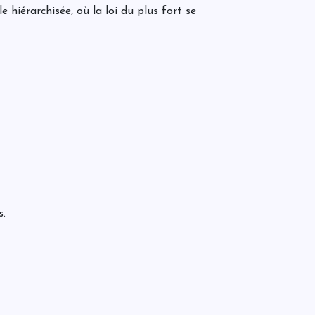
d
e hiérarchisée, où la loi du plus fort se
e
q
d
n
L
e
m
d
d
C
t
t
s
m
t
s.
c
C
P
r
d
P