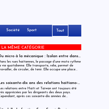
Société
Sport
Tout
E LA MÊME CATÉGORIE
Du micro à la mécanique : Izolan entre dans
l’univers des motocyclettes en Haïti
ans les rues haïtiennes, le passage d’une moto rythme
a vie quotidienne. Elle transporte, relie, permet de
ravailler, de circuler, de tenir. Elle occupe une place
entrale dans l’économie informelle et dans le quotidien
e milliers de personnes.
Les soixante-dix ans des relations haïtiano-
taïwanaises : entre dépendance et
es relations entre Haïti et Taïwan ont toujours été
ambiguïtés stratégiques
rès appréciées par les dirigeants des deux pays.
ependant, après ces soixante-dix années de
oopération, elles devraient-être analysées, évaluées et
ême questionnées par rapport aux objectifs de
éveloppement durable sur lesquels Haïti devrait se