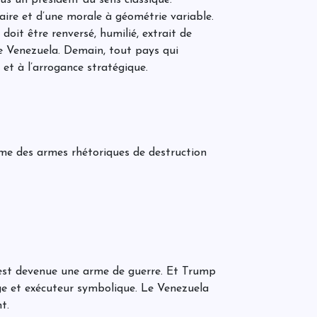
L
éaire et d’une morale à géométrie variable.
e
 doit être renversé, humilié, extrait de
 le Venezuela. Demain, tout pays qui
 et à l’arrogance stratégique.
L
s
c
:
g
mme des armes rhétoriques de destruction
M
j
h
r
E
L
l
l
le est devenue une arme de guerre. Et Trump
C
e
ge et exécuteur symbolique. Le Venezuela
P
t.
A