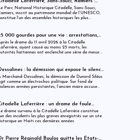
Citadelle Laferrière, Sans-Souci, Ramiers :
ixer.
gouvernance absente d’un patrimoine
e Parc National Historique Citadelle, Sans-Souci,
mondial sous pression structurelle
amiers, inscrit au patrimoine mondial de l’UNESCO,
onstitue l’un des ensembles historiques les plus
mblématiques d’Haïti. Mais derrière cette
econnaissance internationale, se déploie une réalité
nstitutionnelle fragilisée par l’absence prolongée de
25 000 gourdes pour une vie : arrestations,
ouvernance effective.
révocations et démission après le drame de
près le drame du 11 avril 2026 à la Citadelle
la Citadelle
aferrière, ayant causé au moins 25 morts, les
utorités haïtiennes ont enclenché une série de mesures
udiciaires et administratives. En parallèle, une
ndemnisation de 250 000 gourdes (≈ 1 913 USD) par
ictime est maintenue, ravivant les critiques sur la
Dessalines : la démission qui expose le silence
estion des catastrophes publiques.
de l’État
 Marchand-Dessalines, la démission de Dunord Siléus
git comme un électrochoc politique. Sur fond de
iolences armées persistantes, l’ancien maire accuse
rontalement l’État d’inaction, révélant une crise
écuritaire qui dépasse désormais les capacités locales.
Citadelle Laferrière : un drame de foule
ayant fait plus de 25 morts, enquête en cours
e drame survenu à la Citadelle Laferrière constitue
et zones d’ombre persistantes
’un des incidents les plus graves enregistrés sur un site
istorique en Haïti ces dernières années.
Dr Pierre Réginald Boulos quitte les États-