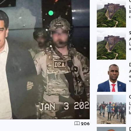
f
L
R
c
e
r
i
g
A
L
a
j
i
v
g
À
a
v
f
s
L
l
h
206