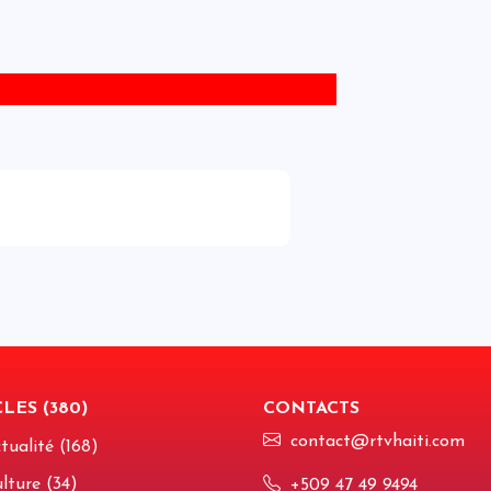
r
s
E
d
H
p
c
P
O
l
I
l
l
a
LES (380)
CONTACTS
contact@rtvhaiti.com
tualité (168)
A
c
lture (34)
+509 47 49 9494