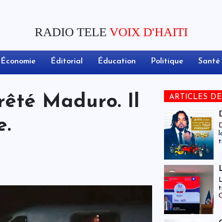
RADIO TELE
VOIX D'HAITI
Économie
Éditorial
Éducation
Politique
Santé
rêté Maduro. Il
ARTICLES D
e.
D
l
t
c
d
L
t
C
c
m
d