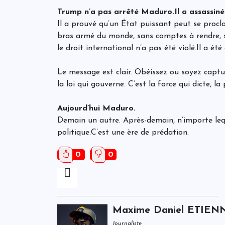
Trump n’a pas arrêté Maduro.Il a assassiné
Il a prouvé qu’un État puissant peut se procl
bras armé du monde, sans comptes à rendre, sa
le droit international n’a pas été violé.Il a été
Le message est clair. Obéissez ou soyez captur
la loi qui gouverne. C’est la force qui dicte, la
Aujourd’hui Maduro.
Demain un autre. Après-demain, n’importe leque
politique.C’est une ère de prédation.
0
0
Maxime Daniel ETIEN
Journaliste