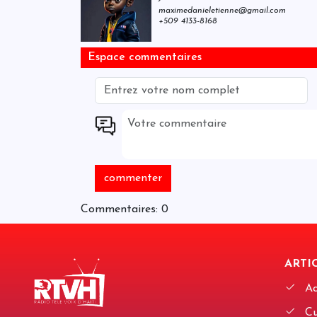
maximedanieletienne@gmail.com
+509 4133-8168
Espace commentaires
Commentaires: 0
ARTIC
Ac
Cu