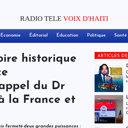
RADIO TELE
VOIX D'HAITI
Économie
Éditorial
Éducation
Politique
Santé
ire historique
ARTICLES D
ce
D
l
t
l’appel du Dr
c
d
 la France et
L
t
C
c
m
is fermeté deux grandes puissances :
d