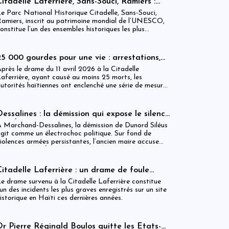
Citadelle Laferrière, Sans-Souci, Ramiers :
ixer.
gouvernance absente d’un patrimoine
e Parc National Historique Citadelle, Sans-Souci,
mondial sous pression structurelle
amiers, inscrit au patrimoine mondial de l’UNESCO,
onstitue l’un des ensembles historiques les plus
mblématiques d’Haïti. Mais derrière cette
econnaissance internationale, se déploie une réalité
nstitutionnelle fragilisée par l’absence prolongée de
25 000 gourdes pour une vie : arrestations,
ouvernance effective.
révocations et démission après le drame de
près le drame du 11 avril 2026 à la Citadelle
la Citadelle
aferrière, ayant causé au moins 25 morts, les
utorités haïtiennes ont enclenché une série de mesures
udiciaires et administratives. En parallèle, une
ndemnisation de 250 000 gourdes (≈ 1 913 USD) par
ictime est maintenue, ravivant les critiques sur la
Dessalines : la démission qui expose le silence
estion des catastrophes publiques.
de l’État
 Marchand-Dessalines, la démission de Dunord Siléus
git comme un électrochoc politique. Sur fond de
iolences armées persistantes, l’ancien maire accuse
rontalement l’État d’inaction, révélant une crise
écuritaire qui dépasse désormais les capacités locales.
Citadelle Laferrière : un drame de foule
ayant fait plus de 25 morts, enquête en cours
e drame survenu à la Citadelle Laferrière constitue
et zones d’ombre persistantes
’un des incidents les plus graves enregistrés sur un site
istorique en Haïti ces dernières années.
Dr Pierre Réginald Boulos quitte les États-