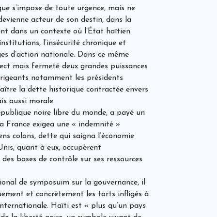
D
R
ique s’impose de toute urgence, mais ne
D
q
m
edevienne acteur de son destin, dans la
c
ent dans un contexte où l’État haïtien
d
r
stitutions, l’insécurité chronique et
m
S
rges d’action nationale. Dans ce même
a
i
a
pect mais fermeté deux grandes puissances
p
p
e
 dirigeants notamment les présidents
r
a
s
re la dette historique contractée envers
M
l
n
is aussi morale.
g
C
d
r
épublique noire libre du monde, a payé un
q
a
p
f
E
la France exigea une « indemnité »
a
e
s
ens colons, dette qui saigna l’économie
d
Unis, quant à eux, occupèrent
t des bases de contrôle sur ses ressources
D
f
s
ional de symposuim sur la gouvernance, il
a
v
ement et concrètement les torts infligés à
u
 internationale. Haïti est « plus qu’un pays
U