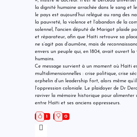
», insiste le docteur. Il est le berceau universe
la dignité humaine arrachée dans le sang et le
le pays est aujourd’hui relégué au rang des nat
la pauvreté, la violence et l’abandon de la c
solennel, l'ancien député de Marigot plaide p
et réparateur, afin que Haïti retrouve sa place
ne s’agit pas d’aumône, mais de reconnaissanc
envers un peuple qui, en 1804, avait ouvert la 
humains.
Ce message survient à un moment où Haïti est
multidimensionnelles : crise politique, crise s
orphelin d’un leadership fort, alors même qu’i
l’oppression coloniale. Le plaidoyer de Dr D
raviver la mémoire historique pour alimenter u
entre Haïti et ses anciens oppresseurs.
1
0