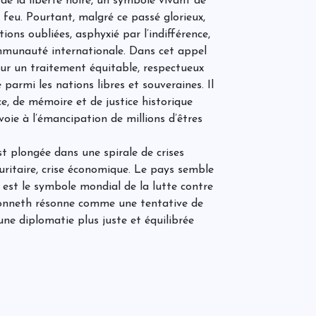
l de la liberté noire, un symbole vivant de
d
 feu. Pourtant, malgré ce passé glorieux,
e
q
ions oubliées, asphyxié par l’indifférence,
d
ommunauté internationale. Dans cet appel
n
our un traitement équitable, respectueux
L
e
 parmi les nations libres et souveraines. Il
m
e, de mémoire et de justice historique
d
d
voie à l’émancipation de millions d’êtres
C
 plongée dans une spirale de crises
t
écuritaire, crise économique. Le pays semble
t
s
l est le symbole mondial de la lutte contre
m
eronneth résonne comme une tentative de
t
c
ne diplomatie plus juste et équilibrée
C
P
r
d
P