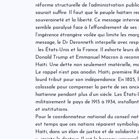
réforme structurelle de l’administration publ
saurait suffire. Il faut que le peuple haïtien r
souveraineté et la liberté. Ce message intervi
semble paralysé face à l’effondrement de ses in
l’ingérence étrangère voilée qui limite les ma
message, le Dr Deronneth interpelle avec res
: les États-Unis et la France. Il exhorte leurs
Donald Trump et Emmanuel Macron à reconnaît
Haïti. Une dette non seulement matérielle, ma
Le rappel n’est pas anodin. Haïti, première R
lourd tribut pour son indépendance. En 1825, 
colossale pour compenser la perte de ses anci
haïtienne pendant plus d’un siècle. Les États-
militairement le pays de 1915 à 1934, installan
et institutions.
Pour le coordonnateur national du conseil nat
est temps que ces nations réparent symboliqu
Haïti, dans un élan de justice et de solidarité