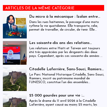
ARTICLES DE LA MÊME CATÉGORIE
Du micro à la mécanique : Izolan entre
dans l’univers des motocyclettes en Haïti
Dans les rues haïtiennes, le passage d’une moto
rythme la vie quotidienne. Elle transporte, relie,
permet de travailler, de circuler, de tenir. Elle
occupe une place centrale dans l’économie
informelle et dans le quotidien de milliers de
personnes.
Les soixante-dix ans des relations
haïtiano-taïwanaises : entre dépendance
Les relations entre Haïti et Taïwan ont toujours
et ambiguïtés stratégiques
été très appréciées par les dirigeants des deux
pays. Cependant, après ces soixante-dix années de
coopération, elles devraient-être analysées,
évaluées et même questionnées par rapport aux
objectifs de développement durable sur lesquels
Citadelle Laferrière, Sans-Souci, Ramiers :
Haïti devrait se fixer.
gouvernance absente d’un patrimoine
Le Parc National Historique Citadelle, Sans-Souci,
mondial sous pression structurelle
Ramiers, inscrit au patrimoine mondial de
l’UNESCO, constitue l’un des ensembles
historiques les plus emblématiques d’Haïti. Mais
derrière cette reconnaissance internationale, se
déploie une réalité institutionnelle fragilisée par
25 000 gourdes pour une vie :
l’absence prolongée de gouvernance effective.
arrestations, révocations et démission
Après le drame du 11 avril 2026 à la Citadelle
après le drame de la Citadelle
Laferrière, ayant causé au moins 25 morts, les