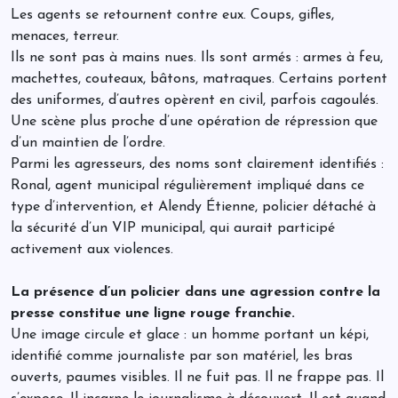
Les agents se retournent contre eux. Coups, gifles,
menaces, terreur.
Ils ne sont pas à mains nues. Ils sont armés : armes à feu,
machettes, couteaux, bâtons, matraques. Certains portent
des uniformes, d’autres opèrent en civil, parfois cagoulés.
Une scène plus proche d’une opération de répression que
d’un maintien de l’ordre.
Parmi les agresseurs, des noms sont clairement identifiés :
Ronal, agent municipal régulièrement impliqué dans ce
type d’intervention, et Alendy Étienne, policier détaché à
la sécurité d’un VIP municipal, qui aurait participé
activement aux violences.
La présence d’un policier dans une agression contre la
presse constitue une ligne rouge franchie.
Une image circule et glace : un homme portant un képi,
identifié comme journaliste par son matériel, les bras
ouverts, paumes visibles. Il ne fuit pas. Il ne frappe pas. Il