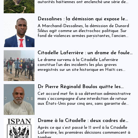
autorités haïtiennes ont enclenché une série de
mesures judiciaires et administratives. En parallèle,
une indemnisation de 250 000 gourdes (≈ 1 913
USD) par victime est maintenue, ravivant les
Dessalines : la démission qui expose le
critiques sur la gestion des catastrophes publiques.
silence de l’État
À Marchand-Dessalines, la démission de Dunord
Siléus agit comme un électrochoc politique. Sur
fond de violences armées persistantes, l’ancien
maire accuse frontalement l’État d’inaction,
révélant une crise sécuritaire qui dépasse
désormais les capacités locales.
Citadelle Laferrière : un drame de foule
ayant fait plus de 25 morts, enquête en
Le drame survenu à la Citadelle Laferrière
cours et zones d’ombre persistantes
constitue l’un des incidents les plus graves
enregistrés sur un site historique en Haïti ces
dernières années.
Dr Pierre Réginald Boulos quitte les
États-Unis pour la Colombie après un
Cet accord met fin à sa détention administrative
accord migratoire
mais s’accompagne d’une interdiction de retour
aux États-Unis pour cinq ans, sans garantie de
visa futur.
Drame à la Citadelle : deux cadres de
l’ISPAN et du MCC remerciés
Après ce qui s’est passé le 11 avril à la Citadelle
Laferrière, les premières décisions commencent à
tomber.