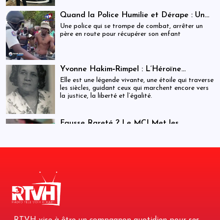
Quand la Police Humilie et Dérape : Un
Dreadlock Arrêté, un Enfant qui Attend,
Une police qui se trompe de combat, arrêter un
et un Discours Officiel qui Frôle le
père en route pour récupérer son enfant
Ridicule
Yvonne Hakim‑Rimpel : L’Héroïne
Lumineuse de l’Histoire Haïtienne et des
Elle est une légende vivante, une étoile qui traverse
Droits Humains
les siècles, guidant ceux qui marchent encore vers
la justice, la liberté et l’égalité.
Fausse Rareté ? Le MCI Met les
Spéculateurs en Garde
Pour mettre un frein à la spéculation, le Ministère
du Commerce annonce que des équipes
d’inspecteurs sont déployées sur tout le territoire
national.
BINUH : le rapport de la honte,
l’ingérence déguisée
Ce document du BINUH ne fera pas avancer le
pays d’un millimètre. Il ne sauvera personne. Il ne
changera rien.
RTVH vise à être un compagnon quotidien pour ses