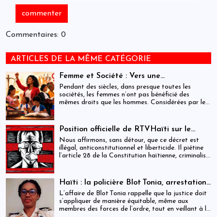
Commentaires: 0
ARTICLES DE LA MÊME CATÉGORIE
Femme et Société : Vers une
compréhension sociohistorique de
Pendant des siècles, dans presque toutes les
l’émancipation des femmes à travers le
sociétés, les femmes n’ont pas bénéficié des
mêmes droits que les hommes. Considérées par les
monde.
hommes comme inférieures à eux, elles ont dû se
battre pour obtenir l’égalité des sexes dans les
domaines de l’éducation, du travail, de la politique
Position officielle de RTVHaïti sur le
et de la famille. Ce combat, principalement initié
décret du 31 décembre 2025
Nous affirmons, sans détour, que ce décret est
par les femmes occidentales, s’est étendu dans les
illégal, anticonstitutionnel et liberticide. Il piétine
dernières décennies au monde entier. Il n’est pas
l’article 28 de la Constitution haïtienne, criminalise
terminé : des millions de femmes doivent encore
la critique, transforme la parole citoyenne en délit
lutter pour pouvoir étudier et travailler, défendre
et menace le contre-pouvoir le plus essentiel à la
leur place dans la famille et dans la société et
démocratie : la presse.
participer à la vie politique.
Haïti : la policière Blot Tonia, arrestation
et accouchement en détention
L’affaire de Blot Tonia rappelle que la justice doit
s’appliquer de manière équitable, même aux
membres des forces de l’ordre, tout en veillant à la
protection des plus vulnérables.