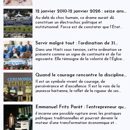
12 janvier 2010-12 janvier 2026 : seize ans
après, l’État haïtien face à son échec
Au-delà du choc humain, ce drame aurait dû
constituer un électrochoc politique et
institutionnel. Force est de constater que l’État
haïtien a largement manqué ce rendez-vous avec
l’histoire.
Servir malgré tout : l’ordination de 31
ministres dans une Haïti sous tension
Dans une Haïti sous tension, cette ordination se
présente comme un signe de continuité et de foi
agissante. Elle témoigne de la volonté de l’Église
de rester debout, fidèle à sa mission, et proche des
populations, malgré les incertitudes.
Quand le courage rencontre la discipline :
Cliff EXAVIER, de Delmas au Chili, un
Il est un symbole vivant de courage, de
symbole de rigueur et de réussite
persévérance et d’excellence. Il est la voix de la
jeunesse haïtienne, le reflet de la rigueur de ses
parents, et la preuve que la discipline transforme
les rêves en réalité. Cliff EXAVIER marche
aujourd’hui avec la gloire méritée, l’honneur
Emmanuel Fritz Parèt : l’entrepreneur qui
familial, et la fierté d’Haïti dans son cœur.
vise la Primature haïtienne
il incarne une possible rupture avec les pratiques
politiques traditionnelles et pourrait devenir le
moteur d’une transformation économique et
institutionnelle d’ampleur.