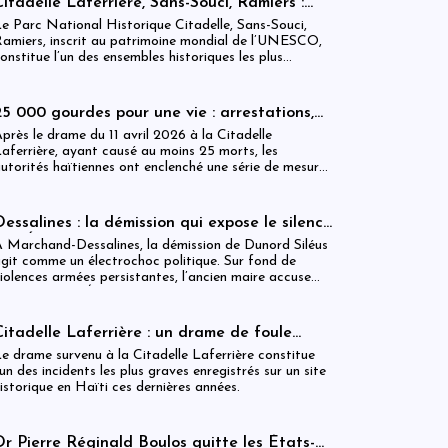
Citadelle Laferrière, Sans-Souci, Ramiers :
ixer.
gouvernance absente d’un patrimoine
e Parc National Historique Citadelle, Sans-Souci,
mondial sous pression structurelle
amiers, inscrit au patrimoine mondial de l’UNESCO,
onstitue l’un des ensembles historiques les plus
mblématiques d’Haïti. Mais derrière cette
econnaissance internationale, se déploie une réalité
nstitutionnelle fragilisée par l’absence prolongée de
25 000 gourdes pour une vie : arrestations,
ouvernance effective.
révocations et démission après le drame de
près le drame du 11 avril 2026 à la Citadelle
la Citadelle
aferrière, ayant causé au moins 25 morts, les
utorités haïtiennes ont enclenché une série de mesures
udiciaires et administratives. En parallèle, une
ndemnisation de 250 000 gourdes (≈ 1 913 USD) par
ictime est maintenue, ravivant les critiques sur la
Dessalines : la démission qui expose le silence
estion des catastrophes publiques.
de l’État
 Marchand-Dessalines, la démission de Dunord Siléus
git comme un électrochoc politique. Sur fond de
iolences armées persistantes, l’ancien maire accuse
rontalement l’État d’inaction, révélant une crise
écuritaire qui dépasse désormais les capacités locales.
Citadelle Laferrière : un drame de foule
ayant fait plus de 25 morts, enquête en cours
e drame survenu à la Citadelle Laferrière constitue
et zones d’ombre persistantes
’un des incidents les plus graves enregistrés sur un site
istorique en Haïti ces dernières années.
Dr Pierre Réginald Boulos quitte les États-