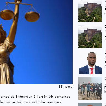
f
L
R
c
e
r
i
g
A
L
a
j
i
v
g
À
a
v
f
s
L
1709
l
h
aines de tribunaux à l’arrêt. Six semaines
s autorités. Ce n’est plus une crise