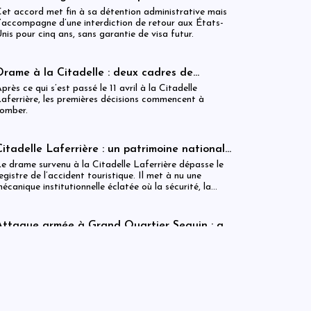
Unis pour la Colombie après un accord
et accord met fin à sa détention administrative mais
migratoire
’accompagne d’une interdiction de retour aux États-
nis pour cinq ans, sans garantie de visa futur.
Drame à la Citadelle : deux cadres de
l’ISPAN et du MCC remerciés
près ce qui s’est passé le 11 avril à la Citadelle
aferrière, les premières décisions commencent à
omber.
Citadelle Laferrière : un patrimoine national
livré à la fragmentation des responsabilités
e drame survenu à la Citadelle Laferrière dépasse le
egistre de l’accident touristique. Il met à nu une
écanique institutionnelle éclatée où la sécurité, la
égulation et la gestion patrimoniale coexistent sans
éritable articulation opérationnelle. Entre la Police
ouristique, l’ISPAN et la mairie de Milot, la chaîne de
Attaque armée à Grand Quartier Seguin : au
esponsabilité apparaît moins comme un système que
moins huit morts et plusieurs infrastructures
ette attaque intervient dans un contexte de tensions
omme une juxtaposition fragile de compétences.
incendiées
écuritaires persistantes dans la région, où des groupes
rmés tenteraient d’étendre leur influence vers des axes
tratégiques reliant notamment Jacmel et Marigot.
Citadelle : auditions en cours dans une