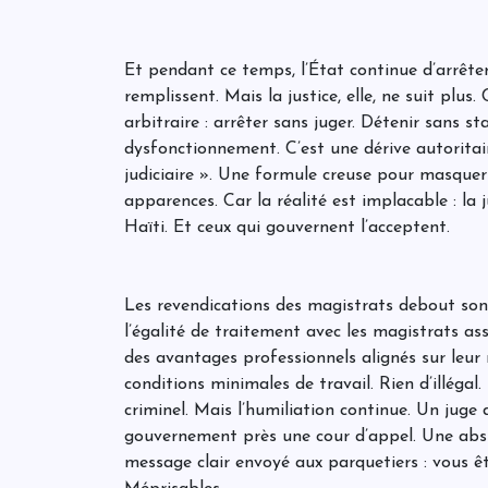
Et pendant ce temps, l’État continue d’arrêter. 
remplissent. Mais la justice, elle, ne suit plus
arbitraire : arrêter sans juger. Détenir sans st
dysfonctionnement. C’est une dérive autoritair
judiciaire ». Une formule creuse pour masquer 
apparences. Car la réalité est implacable : la
Haïti. Et ceux qui gouvernent l’acceptent.
Les revendications des magistrats debout sont
l’égalité de traitement avec les magistrats ass
des avantages professionnels alignés sur leur 
conditions minimales de travail. Rien d’illégal. 
criminel. Mais l’humiliation continue. Un juge
gouvernement près une cour d’appel. Une abs
message clair envoyé aux parquetiers : vous ê