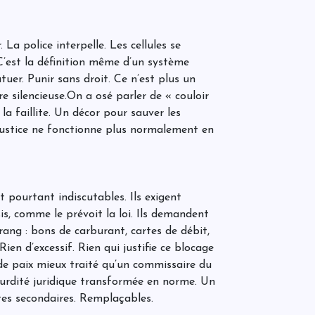
L
e
La police interpelle. Les cellules se
. C’est la définition même d’un système
atuer. Punir sans droit. Ce n’est plus un
L
s
e silencieuse.On a osé parler de « couloir
c
la faillite. Un décor pour sauver les
:
g
 justice ne fonctionne plus normalement en
M
j
h
r
 pourtant indiscutables. Ils exigent
E
is, comme le prévoit la loi. Ils demandent
rang : bons de carburant, cartes de débit,
L
Rien d’excessif. Rien qui justifie ce blocage
l
l
 de paix mieux traité qu’un commissaire du
C
urdité juridique transformée en norme. Un
e
P
tes secondaires. Remplaçables.
A