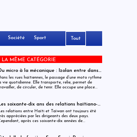
Société
Sport
Tout
E LA MÊME CATÉGORIE
Du micro à la mécanique : Izolan entre dans
l’univers des motocyclettes en Haïti
ans les rues haïtiennes, le passage d’une moto rythme
a vie quotidienne. Elle transporte, relie, permet de
ravailler, de circuler, de tenir. Elle occupe une place
entrale dans l’économie informelle et dans le quotidien
e milliers de personnes.
Les soixante-dix ans des relations haïtiano-
taïwanaises : entre dépendance et
es relations entre Haïti et Taïwan ont toujours été
ambiguïtés stratégiques
rès appréciées par les dirigeants des deux pays.
ependant, après ces soixante-dix années de
oopération, elles devraient-être analysées, évaluées et
ême questionnées par rapport aux objectifs de
éveloppement durable sur lesquels Haïti devrait se