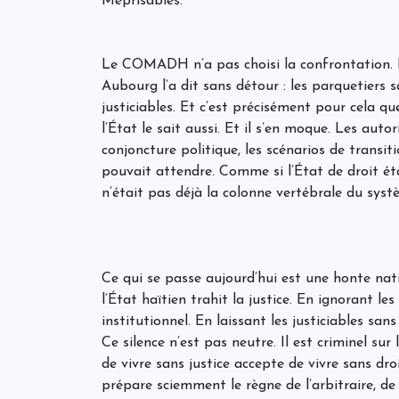
Méprisables.
Le COMADH n’a pas choisi la confrontation. I
Aubourg l’a dit sans détour : les parquetiers s
justiciables. Et c’est précisément pour cela qu
l’État le sait aussi. Et il s’en moque. Les autor
conjoncture politique, les scénarios de transiti
pouvait attendre. Comme si l’État de droit ét
n’était pas déjà la colonne vertébrale du syst
Ce qui se passe aujourd’hui est une honte nati
l’État haïtien trahit la justice. En ignorant les
institutionnel. En laissant les justiciables sans
Ce silence n’est pas neutre. Il est criminel sur
de vivre sans justice accepte de vivre sans dro
prépare sciemment le règne de l’arbitraire, de