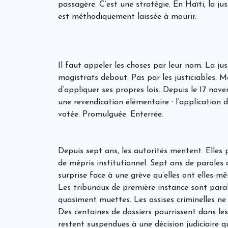
passagère. C’est une stratégie. En Haïti, la jus
est méthodiquement laissée à mourir.
Il faut appeler les choses par leur nom. La jus
magistrats debout. Pas par les justiciables. 
d’appliquer ses propres lois. Depuis le 17 nov
une revendication élémentaire : l’application 
votée. Promulguée. Enterrée.
Depuis sept ans, les autorités mentent. Elles
de mépris institutionnel. Sept ans de paroles c
surprise face à une grève qu’elles ont elles-m
Les tribunaux de première instance sont paral
quasiment muettes. Les assises criminelles ne 
Des centaines de dossiers pourrissent dans le
restent suspendues à une décision judiciaire q