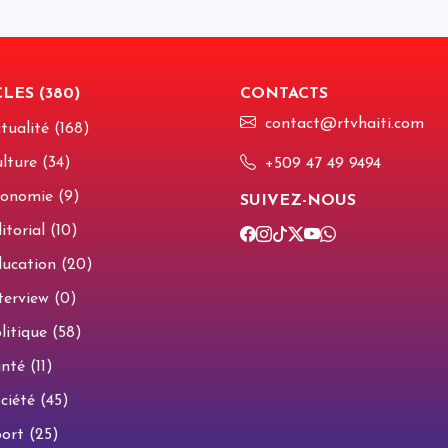
a
p
p
LES (380)
CONTACTS
L
s
contact@rtvhaiti.com
p
tualité (168)
s
lture (34)
+509 47 49 9494
Q
onomie (9)
SUIVEZ-NOUS
C
f
torial (10)
l
r
ucation (20)
terview (0)
E
V
litique (58)
r
s
nté (11)
ciété (45)
E
ort (25)
d