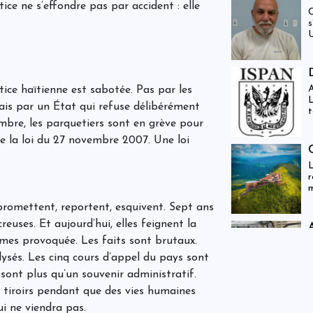
tice ne s’effondre pas par accident : elle
C
s
U
A
tice haïtienne est sabotée. Pas par les
L
Mais par un État qui refuse délibérément
t
embre, les parquetiers sont en grève pour
de la loi du 27 novembre 2007. Une loi
L
r
m
r
 promettent, reportent, esquivent. Sept ans
v
t
reuses. Et aujourd’hui, elles feignent la
r
êmes provoquée. Les faits sont brutaux.
C
c
s
ysés. Les cinq cours d’appel du pays sont
a
sont plus qu’un souvenir administratif.
s
s tiroirs pendant que des vies humaines
ui ne viendra pas.