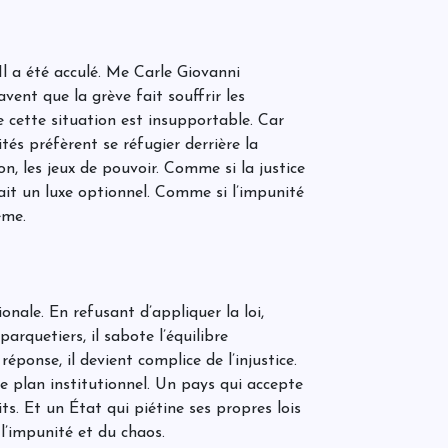
D
R
D
q
m
c
d
l a été acculé. Me Carle Giovanni
r
avent que la grève fait souffrir les
m
S
a
e cette situation est insupportable. Car
i
a
p
ités préfèrent se réfugier derrière la
p
e
r
on, les jeux de pouvoir. Comme si la justice
a
s
M
ait un luxe optionnel. Comme si l’impunité
l
n
g
ème.
C
d
r
q
a
p
f
E
a
e
s
d
onale. En refusant d’appliquer la loi,
D
 parquetiers, il sabote l’équilibre
f
 réponse, il devient complice de l’injustice.
s
a
 le plan institutionnel. Un pays qui accepte
v
its. Et un État qui piétine ses propres lois
u
 l’impunité et du chaos.
U