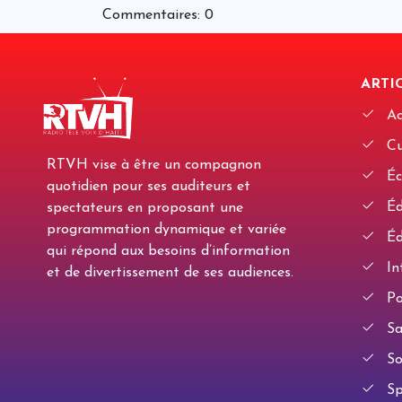
Commentaires: 0
ARTIC
Ac
Cu
RTVH vise à être un compagnon
Éc
quotidien pour ses auditeurs et
Édi
spectateurs en proposant une
programmation dynamique et variée
Éd
qui répond aux besoins d’information
In
et de divertissement de ses audiences.
Po
Sa
So
Sp