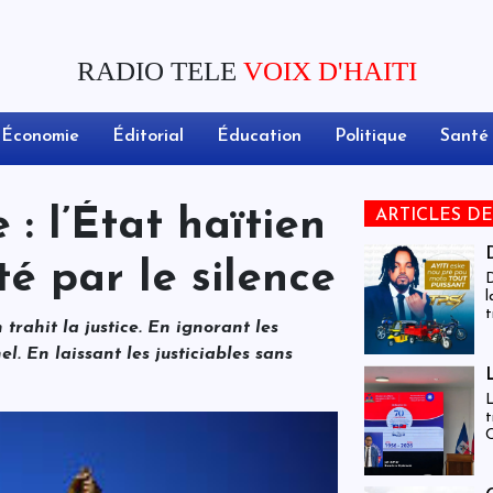
RADIO TELE
VOIX D'HAITI
Économie
Éditorial
Éducation
Politique
Santé
 : l’État haïtien
ARTICLES D
té par le silence
D
l
t
 trahit la justice. En ignorant les
c
d
nel. En laissant les justiciables sans
L
t
C
c
m
d