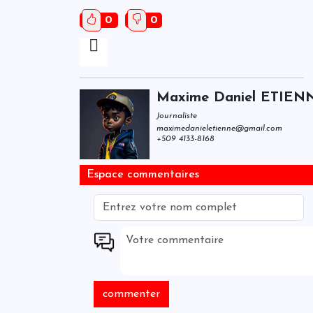
0
0
Maxime Daniel ETIEN
Journaliste
maximedanieletienne@gmail.com
+509 4133-8168
Espace commentaires