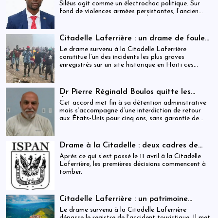
Siléus agit comme un électrochoc politique. Sur
fond de violences armées persistantes, l’ancien
maire accuse frontalement l’État d’inaction,
révélant une crise sécuritaire qui dépasse
désormais les capacités locales.
Citadelle Laferrière : un drame de foule
ayant fait plus de 25 morts, enquête en
Le drame survenu à la Citadelle Laferrière
cours et zones d’ombre persistantes
constitue l’un des incidents les plus graves
enregistrés sur un site historique en Haïti ces
dernières années.
Dr Pierre Réginald Boulos quitte les
États-Unis pour la Colombie après un
Cet accord met fin à sa détention administrative
accord migratoire
mais s’accompagne d’une interdiction de retour
aux États-Unis pour cinq ans, sans garantie de
visa futur.
Drame à la Citadelle : deux cadres de
l’ISPAN et du MCC remerciés
Après ce qui s’est passé le 11 avril à la Citadelle
Laferrière, les premières décisions commencent à
tomber.
Citadelle Laferrière : un patrimoine
national livré à la fragmentation des
Le drame survenu à la Citadelle Laferrière
responsabilités
dépasse le registre de l’accident touristique. Il met