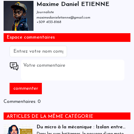
Maxime Daniel ETIENNE
Journaliste
maximedanieletienne@gmail.com
+509 4133-8168
Espace commentaires
Commentaires: 0
ARTICLES DE LA MÊME CATÉGORIE
Du micro à la mécanique : Izolan entre
dans l’univers des motocyclettes en Haïti
Dans les rues haïtiennes, le passage d’une moto