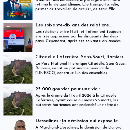
rythme la vie quotidienne. Elle transporte, relie,
permet de travailler, de circuler, de tenir. Elle
occupe une place centrale dans l’économie
informelle et dans le quotidien de milliers de
personnes.
Les soixante-dix ans des relations
haïtiano-taïwanaises : entre dépendance
Les relations entre Haïti et Taïwan ont toujours
et ambiguïtés stratégiques
été très appréciées par les dirigeants des deux
pays. Cependant, après ces soixante-dix années de
coopération, elles devraient-être analysées,
évaluées et même questionnées par rapport aux
objectifs de développement durable sur lesquels
Citadelle Laferrière, Sans-Souci, Ramiers :
Haïti devrait se fixer.
gouvernance absente d’un patrimoine
Le Parc National Historique Citadelle, Sans-Souci,
mondial sous pression structurelle
Ramiers, inscrit au patrimoine mondial de
l’UNESCO, constitue l’un des ensembles
historiques les plus emblématiques d’Haïti. Mais
derrière cette reconnaissance internationale, se
déploie une réalité institutionnelle fragilisée par
25 000 gourdes pour une vie :
l’absence prolongée de gouvernance effective.
arrestations, révocations et démission
Après le drame du 11 avril 2026 à la Citadelle
après le drame de la Citadelle
Laferrière, ayant causé au moins 25 morts, les
autorités haïtiennes ont enclenché une série de
mesures judiciaires et administratives. En parallèle,
une indemnisation de 250 000 gourdes (≈ 1 913
USD) par victime est maintenue, ravivant les
Dessalines : la démission qui expose le
critiques sur la gestion des catastrophes publiques.
silence de l’État
À Marchand-Dessalines, la démission de Dunord