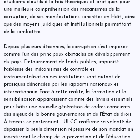
étudiants d’outils à la fois théoriques et pratiques pour
une meilleure compréhension des mécanismes de la
corruption, de ses manifestations concrètes en Haïti, ainsi
que des moyens juridiques et institutionnels permettant
de la combattre.
Depuis plusieurs décennies, la corruption s’est imposée
comme l’un des principaux obstacles au développement
du pays. Détournement de fonds publics, impunité,
faiblesse des mécanismes de contrôle et
instrumentalisation des institutions sont autant de
pratiques dénoncées par les rapports nationaux et
internationaux. Face à cette réalité, la formation et la
sensibilisation apparaissent comme des leviers essentiels
pour bâtir une nouvelle génération de cadres conscients
des enjeux de la bonne gouvernance et de l’État de droit.
À travers ce partenariat, l’ULCC réaffirme sa volonté de
dépasser la seule dimension répressive de son mandat en
investissant le champ de la prévention et de l’éducation