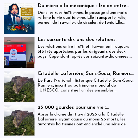
Du micro à la mécanique : Izolan entre
dans l’univers des motocyclettes en Haïti
Dans les rues haïtiennes, le passage d’une moto
rythme la vie quotidienne. Elle transporte, relie,
permet de travailler, de circuler, de tenir. Elle
occupe une place centrale dans l’économie
informelle et dans le quotidien de milliers de
personnes.
Les soixante-dix ans des relations
haïtiano-taïwanaises : entre dépendance
Les relations entre Haïti et Taïwan ont toujours
et ambiguïtés stratégiques
été très appréciées par les dirigeants des deux
pays. Cependant, après ces soixante-dix années de
coopération, elles devraient-être analysées,
évaluées et même questionnées par rapport aux
objectifs de développement durable sur lesquels
Citadelle Laferrière, Sans-Souci, Ramiers :
Haïti devrait se fixer.
gouvernance absente d’un patrimoine
Le Parc National Historique Citadelle, Sans-Souci,
mondial sous pression structurelle
Ramiers, inscrit au patrimoine mondial de
l’UNESCO, constitue l’un des ensembles
historiques les plus emblématiques d’Haïti. Mais
derrière cette reconnaissance internationale, se
déploie une réalité institutionnelle fragilisée par
25 000 gourdes pour une vie :
l’absence prolongée de gouvernance effective.
arrestations, révocations et démission
Après le drame du 11 avril 2026 à la Citadelle
après le drame de la Citadelle
Laferrière, ayant causé au moins 25 morts, les
autorités haïtiennes ont enclenché une série de
mesures judiciaires et administratives. En parallèle,
une indemnisation de 250 000 gourdes (≈ 1 913