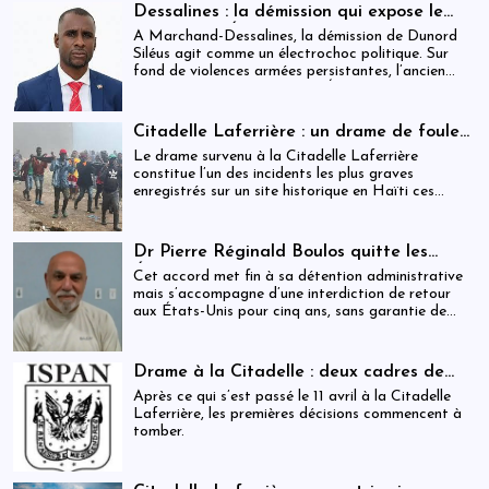
USD) par victime est maintenue, ravivant les
Dessalines : la démission qui expose le
critiques sur la gestion des catastrophes publiques.
silence de l’État
À Marchand-Dessalines, la démission de Dunord
Siléus agit comme un électrochoc politique. Sur
fond de violences armées persistantes, l’ancien
maire accuse frontalement l’État d’inaction,
révélant une crise sécuritaire qui dépasse
désormais les capacités locales.
Citadelle Laferrière : un drame de foule
ayant fait plus de 25 morts, enquête en
Le drame survenu à la Citadelle Laferrière
cours et zones d’ombre persistantes
constitue l’un des incidents les plus graves
enregistrés sur un site historique en Haïti ces
dernières années.
Dr Pierre Réginald Boulos quitte les
États-Unis pour la Colombie après un
Cet accord met fin à sa détention administrative
accord migratoire
mais s’accompagne d’une interdiction de retour
aux États-Unis pour cinq ans, sans garantie de
visa futur.
Drame à la Citadelle : deux cadres de
l’ISPAN et du MCC remerciés
Après ce qui s’est passé le 11 avril à la Citadelle
Laferrière, les premières décisions commencent à
tomber.