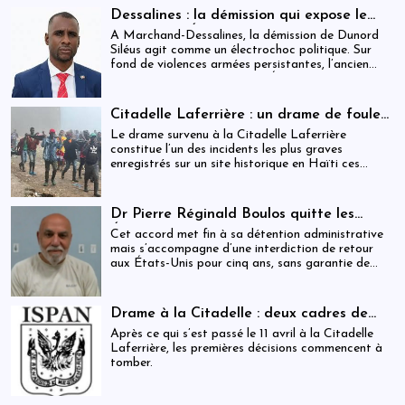
USD) par victime est maintenue, ravivant les
Dessalines : la démission qui expose le
critiques sur la gestion des catastrophes publiques.
silence de l’État
À Marchand-Dessalines, la démission de Dunord
Siléus agit comme un électrochoc politique. Sur
fond de violences armées persistantes, l’ancien
maire accuse frontalement l’État d’inaction,
révélant une crise sécuritaire qui dépasse
désormais les capacités locales.
Citadelle Laferrière : un drame de foule
ayant fait plus de 25 morts, enquête en
Le drame survenu à la Citadelle Laferrière
cours et zones d’ombre persistantes
constitue l’un des incidents les plus graves
enregistrés sur un site historique en Haïti ces
dernières années.
Dr Pierre Réginald Boulos quitte les
États-Unis pour la Colombie après un
Cet accord met fin à sa détention administrative
accord migratoire
mais s’accompagne d’une interdiction de retour
aux États-Unis pour cinq ans, sans garantie de
visa futur.
Drame à la Citadelle : deux cadres de
l’ISPAN et du MCC remerciés
Après ce qui s’est passé le 11 avril à la Citadelle
Laferrière, les premières décisions commencent à
tomber.