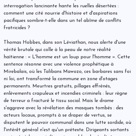
interrogation lancinante hante les ruelles désertées :
comment une cité nourrie d'histoire et d'aspirations
pacifiques sombre-t-elle dans un tel abîme de conflits
fratricides ?
Thomas Hobbes, dans son Léviathan, nous alerte d'une
vérité brutale qui colle à la peau de notre réalité
haïtienne : « L'homme est un loup pour l'homme ». Cette
sentence résonne avec une violence prophétique à
Mirebalais, où les Talibans Mawozo, ces barbares sans foi
ni loi, ont transformé la commune en zone d'otages
permanents. Meurtres gratuits, pillages effrénés,
enlèvements crapuleux et incendies criminels : leur règne
de terreur a fracturé le tissu social. Mais le drame
s'aggrave avec la révélation des masques tombés : des
acteurs locaux, prompts à se draper de vertus, se
disputent le pouvoir communal dans une lutte sordide, où
l'intérêt général n'est qu'un prétexte. Dirigeants sortants