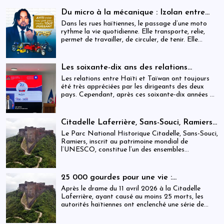
Du micro à la mécanique : Izolan entre
dans l’univers des motocyclettes en Haïti
Dans les rues haïtiennes, le passage d’une moto
rythme la vie quotidienne. Elle transporte, relie,
permet de travailler, de circuler, de tenir. Elle
occupe une place centrale dans l’économie
informelle et dans le quotidien de milliers de
personnes.
Les soixante-dix ans des relations
haïtiano-taïwanaises : entre dépendance
Les relations entre Haïti et Taïwan ont toujours
et ambiguïtés stratégiques
été très appréciées par les dirigeants des deux
pays. Cependant, après ces soixante-dix années de
coopération, elles devraient-être analysées,
évaluées et même questionnées par rapport aux
objectifs de développement durable sur lesquels
Citadelle Laferrière, Sans-Souci, Ramiers :
Haïti devrait se fixer.
gouvernance absente d’un patrimoine
Le Parc National Historique Citadelle, Sans-Souci,
mondial sous pression structurelle
Ramiers, inscrit au patrimoine mondial de
l’UNESCO, constitue l’un des ensembles
historiques les plus emblématiques d’Haïti. Mais
derrière cette reconnaissance internationale, se
déploie une réalité institutionnelle fragilisée par
25 000 gourdes pour une vie :
l’absence prolongée de gouvernance effective.
arrestations, révocations et démission
Après le drame du 11 avril 2026 à la Citadelle
après le drame de la Citadelle
Laferrière, ayant causé au moins 25 morts, les
autorités haïtiennes ont enclenché une série de
mesures judiciaires et administratives. En parallèle,
une indemnisation de 250 000 gourdes (≈ 1 913