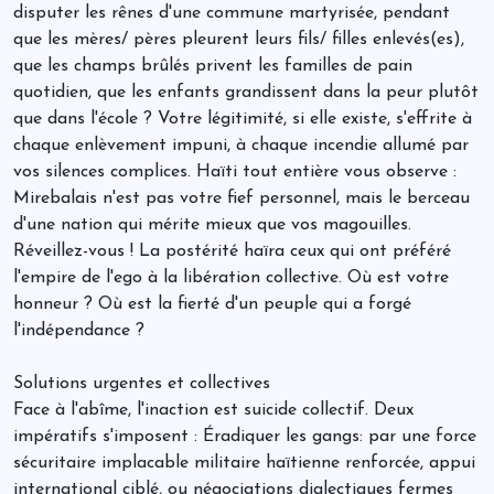
disputer les rênes d'une commune martyrisée, pendant
que les mères/ pères pleurent leurs fils/ filles enlevés(es),
que les champs brûlés privent les familles de pain
quotidien, que les enfants grandissent dans la peur plutôt
que dans l'école ? Votre légitimité, si elle existe, s'effrite à
chaque enlèvement impuni, à chaque incendie allumé par
vos silences complices. Haïti tout entière vous observe :
Mirebalais n'est pas votre fief personnel, mais le berceau
d'une nation qui mérite mieux que vos magouilles.
Réveillez-vous ! La postérité haïra ceux qui ont préféré
l'empire de l'ego à la libération collective. Où est votre
honneur ? Où est la fierté d'un peuple qui a forgé
l'indépendance ?
Solutions urgentes et collectives
Face à l'abîme, l'inaction est suicide collectif. Deux
impératifs s'imposent : Éradiquer les gangs: par une force
sécuritaire implacable militaire haïtienne renforcée, appui
international ciblé, ou négociations dialectiques fermes