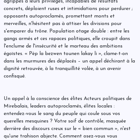
agrippés à leurs privilèges, incapables de résultats
concrets, déploient ruses et intimidations pour perdurer ;
opposants autoproclamés, promettant monts et
merveilles, n'hésitent pas à attiser les divisions pour
s'emparer du trône. Population otage double : entre les
gangs armés et ces rapaces politiques, elle croupit dans
l'enclume de l'insécurité et le marteau des ambitions
égoïstes. « Pèp la bezwen tounen lakay li », clame-t-on
dans les murmures des déplacés – un appel déchirant à la
dignité retrouvée, à la tranquillité volée, à un avenir
confisqué.
Un appel à la conscience des élites Acteurs politiques de
Mirebalais, leaders autoproclamés, élites locales :
entendez-vous le sang du peuple qui coule sous vos
querelles mesquines ? Votre soif de contrôle, masquée
derrière des discours creux sur le « bien commun », n'est
qu'une trahison abjecte. Comment osez-vous vous