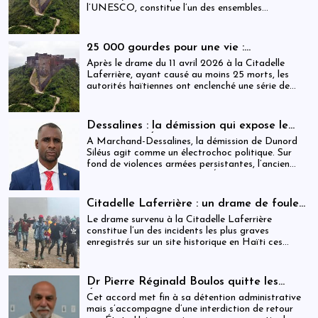
l’UNESCO, constitue l’un des ensembles
historiques les plus emblématiques d’Haïti. Mais
derrière cette reconnaissance internationale, se
déploie une réalité institutionnelle fragilisée par
25 000 gourdes pour une vie :
l’absence prolongée de gouvernance effective.
arrestations, révocations et démission
Après le drame du 11 avril 2026 à la Citadelle
après le drame de la Citadelle
Laferrière, ayant causé au moins 25 morts, les
autorités haïtiennes ont enclenché une série de
mesures judiciaires et administratives. En parallèle,
une indemnisation de 250 000 gourdes (≈ 1 913
USD) par victime est maintenue, ravivant les
Dessalines : la démission qui expose le
critiques sur la gestion des catastrophes publiques.
silence de l’État
À Marchand-Dessalines, la démission de Dunord
Siléus agit comme un électrochoc politique. Sur
fond de violences armées persistantes, l’ancien
maire accuse frontalement l’État d’inaction,
révélant une crise sécuritaire qui dépasse
désormais les capacités locales.
Citadelle Laferrière : un drame de foule
ayant fait plus de 25 morts, enquête en
Le drame survenu à la Citadelle Laferrière
cours et zones d’ombre persistantes
constitue l’un des incidents les plus graves
enregistrés sur un site historique en Haïti ces
dernières années.
Dr Pierre Réginald Boulos quitte les
États-Unis pour la Colombie après un
Cet accord met fin à sa détention administrative
accord migratoire
mais s’accompagne d’une interdiction de retour