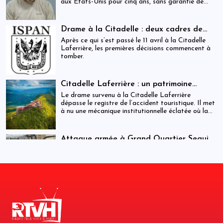
aux États-Unis pour cinq ans, sans garantie de
visa futur.
Drame à la Citadelle : deux cadres de
l’ISPAN et du MCC remerciés
Après ce qui s’est passé le 11 avril à la Citadelle
Laferrière, les premières décisions commencent à
tomber.
Citadelle Laferrière : un patrimoine
national livré à la fragmentation des
Le drame survenu à la Citadelle Laferrière
responsabilités
dépasse le registre de l’accident touristique. Il met
à nu une mécanique institutionnelle éclatée où la
sécurité, la régulation et la gestion patrimoniale
coexistent sans véritable articulation
opérationnelle. Entre la Police touristique, l’ISPAN
Attaque armée à Grand Quartier Seguin :
et la mairie de Milot, la chaîne de responsabilité
au moins huit morts et plusieurs
Cette attaque intervient dans un contexte de
apparaît moins comme un système que comme une
infrastructures incendiées
tensions sécuritaires persistantes dans la région,
juxtaposition fragile de compétences.
où des groupes armés tenteraient d’étendre leur
influence vers des axes stratégiques reliant
notamment Jacmel et Marigot.
Citadelle : auditions en cours dans une
enquête qui s’élargit
Les autorités cherchent à clarifier les
circonstances exactes et les niveaux de
responsabilité.