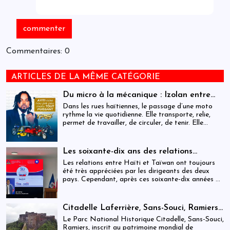
Commentaires: 0
ARTICLES DE LA MÊME CATÉGORIE
Du micro à la mécanique : Izolan entre
dans l’univers des motocyclettes en Haïti
Dans les rues haïtiennes, le passage d’une moto
rythme la vie quotidienne. Elle transporte, relie,
permet de travailler, de circuler, de tenir. Elle
occupe une place centrale dans l’économie
informelle et dans le quotidien de milliers de
personnes.
Les soixante-dix ans des relations
haïtiano-taïwanaises : entre dépendance
Les relations entre Haïti et Taïwan ont toujours
et ambiguïtés stratégiques
été très appréciées par les dirigeants des deux
pays. Cependant, après ces soixante-dix années de
coopération, elles devraient-être analysées,
évaluées et même questionnées par rapport aux
objectifs de développement durable sur lesquels
Citadelle Laferrière, Sans-Souci, Ramiers :
Haïti devrait se fixer.
gouvernance absente d’un patrimoine
Le Parc National Historique Citadelle, Sans-Souci,
mondial sous pression structurelle
Ramiers, inscrit au patrimoine mondial de