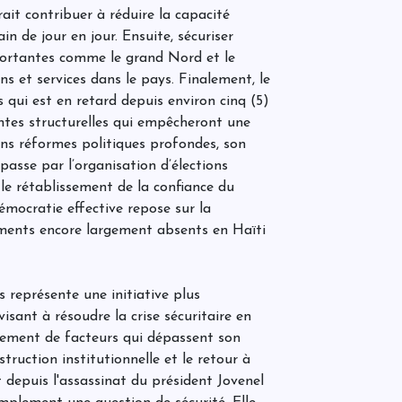
m
ait contribuer à réduire la capacité
p
n
n de jour en jour. Ensuite, sécuriser
s
mportantes comme le grand Nord et le
l
s et services dans le pays. Finalement, le
L
n
ns qui est en retard depuis environ cinq (5)
d
aintes structurelles qui empêcheront une
ans réformes politiques profondes, son
 passe par l’organisation d’élections
E
t le rétablissement de la confiance du
s
mocratie effective repose sur la
b
léments encore largement absents en Haïti
C
s représente une initiative plus
r
i
isant à résoudre la crise sécuritaire en
rgement de facteurs qui dépassent son
struction institutionnelle et le retour à
t depuis l'assassinat du président Jovenel
M
f