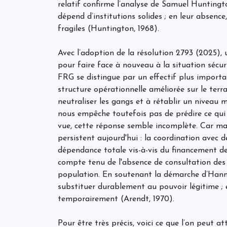
relatif confirme l’analyse de Samuel Huntington
dépend d’institutions solides ; en leur absence,
fragiles (Huntington, 1968).
Avec l’adoption de la résolution 2793 (2025), 
pour faire face à nouveau à la situation sécuri
FRG se distingue par un effectif plus import
structure opérationnelle améliorée sur le terra
neutraliser les gangs et à rétablir un niveau 
nous empêche toutefois pas de prédire ce qui 
vue, cette réponse semble incomplète. Car mal
persistent aujourd'hui : la coordination avec de
dépendance totale vis-à-vis du financement d
compte tenu de l'absence de consultation des ci
population. En soutenant la démarche d’Hanna
substituer durablement au pouvoir légitime ; e
temporairement (Arendt, 1970).
Pour être très précis, voici ce que l’on peut a