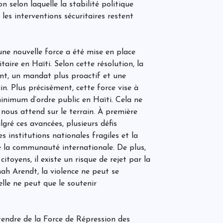
 selon laquelle la stabilité politique
n
n
 les interventions sécuritaires restent
W
une nouvelle force a été mise en place
n
taire en Haïti. Selon cette résolution, la
d
d
ant, un mandat plus proactif et une
in. Plus précisément, cette force vise à
minimum d’ordre public en Haïti. Cela ne
d
P
nous attend sur le terrain. À première
e
d
gré ces avancées, plusieurs défis
o
s institutions nationales fragiles et la
e la communauté internationale. De plus,
toyens, il existe un risque de rejet par la
«
e
h Arendt, la violence ne peut se
t
lle ne peut que le soutenir
u
ttendre de la Force de Répression des