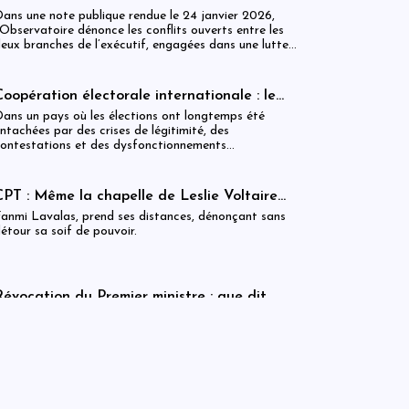
vec intégrité, compétence et sens de l’intérêt général
l’échec de la transition politique
ans une note publique rendue le 24 janvier 2026,
 En d’autres termes, la crise haïtienne est-elle une
’Observatoire dénonce les conflits ouverts entre les
rise de textes ou une crise d’hommes ?
eux branches de l’exécutif, engagées dans une lutte
e pouvoir préjudiciable à l’intérêt général.
Coopération électorale internationale : le
CEP s’allie à l’expertise mexicaine à
ans un pays où les élections ont longtemps été
l’approche des élection
ntachées par des crises de légitimité, des
ontestations et des dysfonctionnements
nstitutionnels, cette initiative apparaît comme un
ignal adressé à la communauté nationale et
nternationale.
CPT : Même la chapelle de Leslie Voltaire
désavoue sa soif de pouvoir
anmi Lavalas, prend ses distances, dénonçant sans
étour sa soif de pouvoir.
Révocation du Premier ministre : que dit
éellement l’article 11 du décret du 3 avril
i le cadre légal du CPT n’est pas formellement violé,
2024 ?
a révocation du Premier ministre révèle des limites
videntes du dispositif institutionnel mis en place. Entre
nterprétations divergentes, blocages administratifs et
mbiguïtés sur la validité des actes, la situation
ouligne la nécessité d’une application cohérente et
Haïti : le CPT, une soif de pouvoir et d’argent
oncertée du décret.