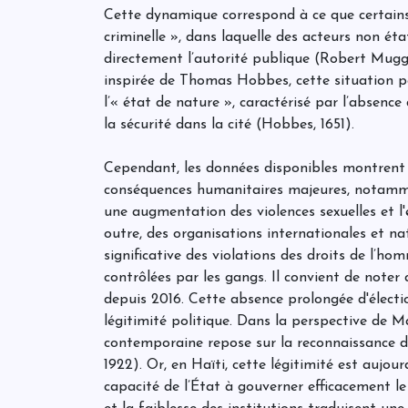
Cette dynamique correspond à ce que certains 
criminelle », dans laquelle des acteurs non ét
directement l’autorité publique (Robert Mugg
inspirée de Thomas Hobbes, cette situation p
l’« état de nature », caractérisé par l’absenc
la sécurité dans la cité (Hobbes, 1651).
Cependant, les données disponibles montrent q
conséquences humanitaires majeures, notamme
une augmentation des violences sexuelles et l'
outre, des organisations internationales et n
significative des violations des droits de l’ho
contrôlées par les gangs. Il convient de noter 
depuis 2016. Cette absence prolongée d'électi
légitimité politique. Dans la perspective de Ma
contemporaine repose sur la reconnaissance de
1922). Or, en Haïti, cette légitimité est aujou
capacité de l’État à gouverner efficacement le