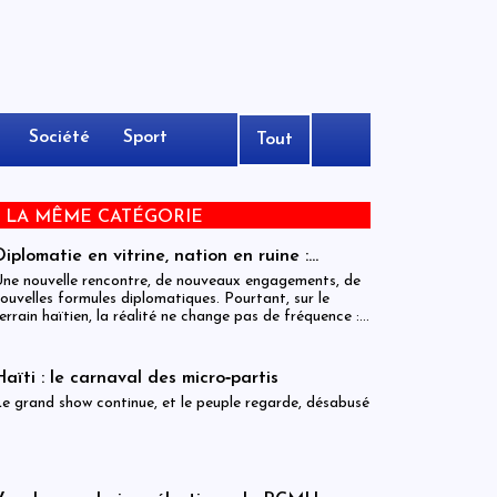
Société
Sport
Tout
E LA MÊME CATÉGORIE
Diplomatie en vitrine, nation en ruine :
l’éternel théâtre de la sécurité annoncée
ne nouvelle rencontre, de nouveaux engagements, de
ouvelles formules diplomatiques. Pourtant, sur le
errain haïtien, la réalité ne change pas de fréquence :
lle reste brutale, continue, et implacable. Entre les
ommuniqués officiels et la vie réelle, un gouffre
’élargit celui de l’inaction concrète.
Haïti : le carnaval des micro‑partis
e grand show continue, et le peuple regarde, désabusé