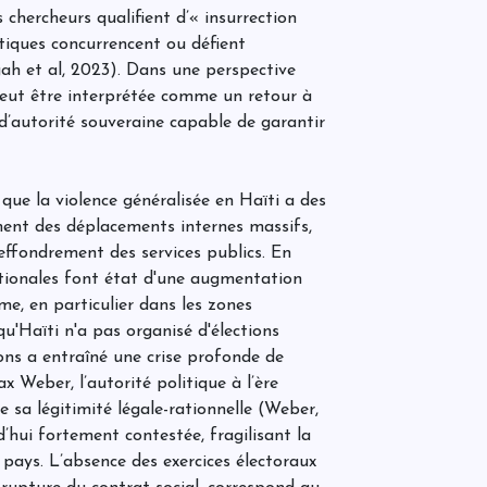
L
chercheurs qualifient d’« insurrection
d
atiques concurrencent ou défient
s
q
ah et al, 2023). Dans une perspective
e
eut être interprétée comme un retour à
e d’autorité souveraine capable de garantir
P
a
é
d
ue la violence généralisée en Haïti a des
nt des déplacements internes massifs,
L
effondrement des services publics. En
I
ationales font état d'une augmentation
u
mme, en particulier dans les zones
qu'Haïti n'a pas organisé d'élections
ons a entraîné une crise profonde de
l
x Weber, l’autorité politique à l’ère
N
d
 sa légitimité légale-rationnelle (Weber,
l
rd’hui fortement contestée, fragilisant la
e
r
 pays. L’absence des exercices électoraux