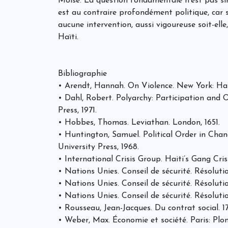
Moïse. La question fondamentale n'est pas si
est au contraire profondément politique, car s
aucune intervention, aussi vigoureuse soit-ell
Haïti.
Bibliographie
• Arendt, Hannah. On Violence. New York: Har
• Dahl, Robert. Polyarchy: Participation and 
Press, 1971.
• Hobbes, Thomas. Leviathan. London, 1651.
• Huntington, Samuel. Political Order in Chan
University Press, 1968.
• International Crisis Group. Haiti’s Gang Crisi
• Nations Unies. Conseil de sécurité. Résoluti
• Nations Unies. Conseil de sécurité. Résoluti
• Nations Unies. Conseil de sécurité. Résoluti
• Rousseau, Jean-Jacques. Du contrat social. 1
• Weber, Max. Économie et société. Paris: Plon