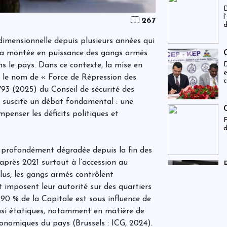
a
D
?
l
c
267
d
d
dimensionnelle depuis plusieurs années qui
, la montée en puissance des gangs armés
D
s le pays. Dans ce contexte, la mise en
e
s le nom de « Force de Répression des
c
i
93 (2025) du Conseil de sécurité des
s
et suscite un débat fondamental : une
i
mpenser les déficits politiques et
F
d
est profondément dégradée depuis la fin des
après 2021 surtout à l’accession au
r
lus, les gangs armés contrôlent
S
l
t imposent leur autorité sur des quartiers
é
 90 % de la Capitale est sous influence de
i
a
asi étatiques, notamment en matière de
s
économiques du pays (Brussels : ICG, 2024).
c