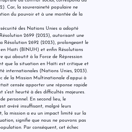
e rupture du contrat social, correspond au
L
c
). Car, la souveraineté populaire ne
e
ation du pouvoir et à une montée de la
de sécurité des Nations Unies a adopté
L
Résolution 2699 (2023), autorisant une
é
q
e
 la Résolution 2692 (2023), prolongeant le
d
en Haïti (BINUH) et enfin Résolutions
ire qui aboutit à la Force de Répression
 que la situation en Haïti est critique et
S
t
ité internationales (Nations Unies, 2023).
d
c de la Mission Multinationale d’appui à
t
H
était censée apporter une réponse rapide
 s'est heurté à des difficultés majeures.
L
e personnel. En second lieu, le
u
st avéré insuffisant, malgré leurs
 la mission a eu un impact limité sur la
uation, signifie que nous ne pouvons pas
 population. Par conséquent, cet échec
«