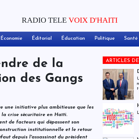
RADIO TELE
VOIX D'HAITI
Économie
Éditorial
Éducation
Politique
Santé
ndre de la
ARTICLES D
ion des Gangs
U
n
t
e
c
s
 une initiative plus ambitieuse que les
L
la crise sécuritaire en Haïti.
ent de facteurs qui dépassent son
onstruction institutionnelle et le retour
éfaut depuis l'assassinat du président