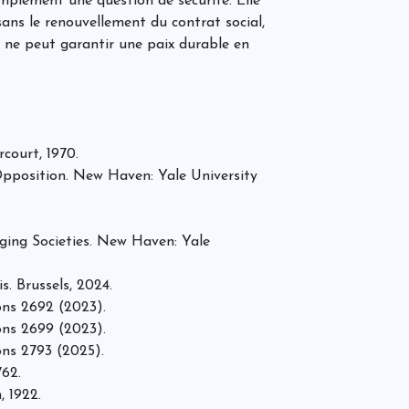
mplement une question de sécurité. Elle
a
ans le renouvellement du contrat social,
d
p
e, ne peut garantir une paix durable en
p
H
g
c
m
é
d
court, 1970.
Opposition. New Haven: Yale University
A
A
ging Societies. New Haven: Yale
L
s. Brussels, 2024.
s
ons 2692 (2023).
ons 2699 (2023).
ons 2793 (2025).
762.
E
, 1922.
h