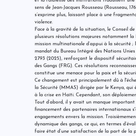
et la faiblesse des institutions traduisent un
sens de Jean-Jacques Rousseau (Rousseau, 1762
s’exprime plus, laissant place à une fragment
violence.
Face à la gravité de la situation, le Conseil 
plusieurs résolutions majeures notamment la 
mission multinationale d’appui à la sécurité ;
mandat du Bureau Intégré des Nations Unies 
2793 (2025), renforçant le dispositif sécurita
des Gangs (FRG). Ces résolutions reconnaissent
constitue une menace pour la paix et la sécur
Ce changement est principalement dû à l'éche
la Sécurité (MMAS) dirigée par le Kenya, qui 
à la crise en Haïti. Cependant, son déploiement
Tout d’abord, il y avait un manque important d
financement des partenaires internationaux s'e
engagements envers la mission. Troisièmement,
dynamique des gangs, ce qui, en termes d’éval
faire état d’une satisfaction de la part de la