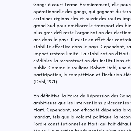
Gangs à court terme. Premièrement, elle pourr
opérationnelle des gangs, qui gagnent du terrai
certaines régions clés et ouvrir des routes i
grand Sud pour améliorer le transport des bien
plus gros défi reste l’organisation des électio
ans dans le pays. Il existe en effet des contr
stabilité effective dans le pays. Cependant, s
impact restera limité. La stabilisation d’Haïti
crédibles, la reconstruction des institutions e
public. Comme le souligne Robert Dahl, une dé
participation, la compétition et l’inclusion é
(Dahl, 1971).
En définitive, la Force de Répression des Gang
ambitieuse que les interventions précédentes v
Haïti. Cependant, son efficacité dépendra la
mandat, tels que la volonté politique, la recon
l'ordre constitutionnel en Haïti qui fait défau