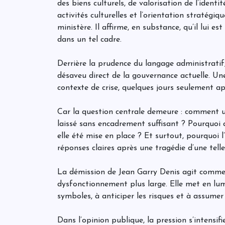
des biens culturels, de valorisation de l’ident
activités culturelles et l’orientation stratég
ministère. Il affirme, en substance, qu’il lui es
dans un tel cadre.
Derrière la prudence du langage administratif,
désaveu direct de la gouvernance actuelle. Un
contexte de crise, quelques jours seulement ap
Car la question centrale demeure : comment un
laissé sans encadrement suffisant ? Pourquoi 
elle été mise en place ? Et surtout, pourquoi l
réponses claires après une tragédie d’une tell
La démission de Jean Garry Denis agit comme 
dysfonctionnement plus large. Elle met en lum
symboles, à anticiper les risques et à assumer 
Dans l’opinion publique, la pression s’intensif