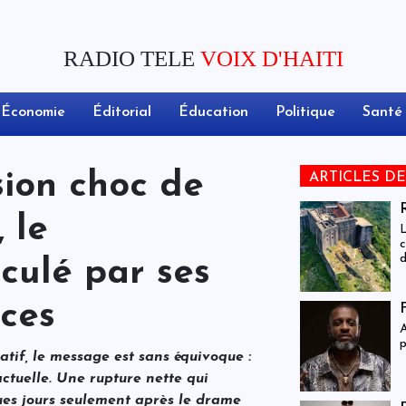
RADIO TELE
VOIX D'HAITI
Économie
Éditorial
Éducation
Politique
Santé
sion choc de
ARTICLES D
 le
SP
L
c
d
culé par ses
d
nces
A
p
tif, le message est sans équivoque :
ctuelle. Une rupture nette qui
ques jours seulement après le drame