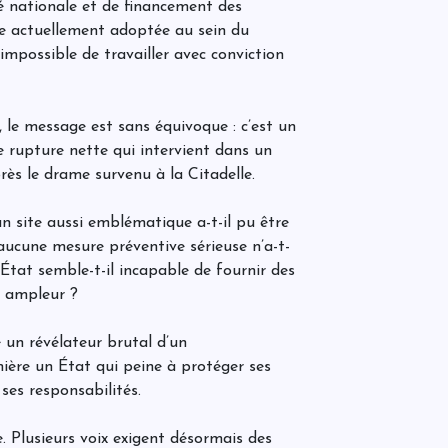
ité nationale et de financement des
C
d
ique actuellement adoptée au sein du
m
t impossible de travailler avec conviction
C
 le message est sans équivoque : c’est un
a
e rupture nette qui intervient dans un
s
rès le drame survenu à la Citadelle.
 site aussi emblématique a-t-il pu être
L
r
aucune mesure préventive sérieuse n’a-t-
g
’État semble-t-il incapable de fournir des
r
c
e ampleur ?
H
un révélateur brutal d’un
A
ière un État qui peine à protéger ses
n
É
ses responsabilités.
c
m
s
ie. Plusieurs voix exigent désormais des