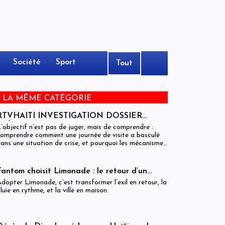
Société
Sport
Tout
E LA MÊME CATÉGORIE
RTVHAITI INVESTIGATION DOSSIER
ÉCIAL CITADELLE HENRY :
’objectif n’est pas de juger, mais de comprendre :
COMPRENDRE UN DRAME HUMAIN ET
omprendre comment une journée de visite a basculé
ans une situation de crise, et pourquoi les mécanismes
INSTITUTIONNEL
e prévention n’ont pas suffi à empêcher le drame.
Fantom choisit Limonade : le retour d’un
souffle sur Haïti
dopter Limonade, c’est transformer l’exil en retour, la
luie en rythme, et la ville en maison.