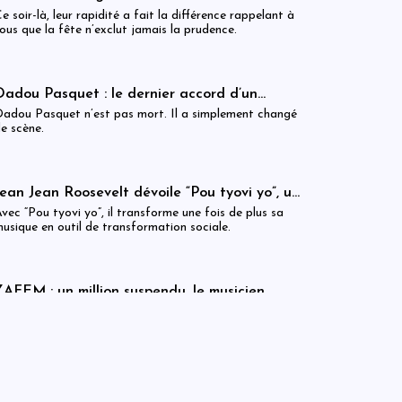
soirée de fête qui rappelle l’importance vitale
e soir-là, leur rapidité a fait la différence rappelant à
des équipes médicales
ous que la fête n’exclut jamais la prudence.
Dadou Pasquet : le dernier accord d’un
maestro qui faisait chanter l’âme haïtienne
adou Pasquet n’est pas mort. Il a simplement changé
e scène.
Jean Jean Roosevelt dévoile “Pou tyovi yo”, un
album vibrant entièrement dédié aux droits
vec “Pou tyovi yo”, il transforme une fois de plus sa
des enfants
usique en outil de transformation sociale.
ZAFEM : un million suspendu, le musicien
entre le marteau et l’enclume de la justice
ette suspension n’est pas un acquittement. C’est un
américaine
ursis lourd de conditions qui pourrait remettre le
usicien dans le feu de l’action judiciaire à tout
moment.
That’s Wat’Sub — Le Goût du Courage, la