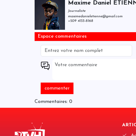
Maxime Daniel ETIEN
Journaliste
maximedanieletienne@gmail.com
+509 4133-8168
Espace commentaires
Commentaires: 0
ARTIC
Ac