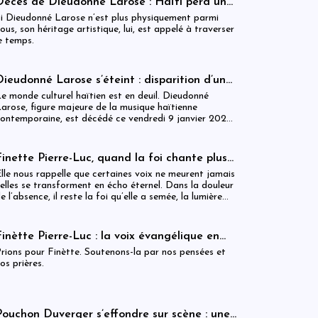
Décès de Dieudonné Larose : Haïti perd une
voix majeure de sa mémoire musicale
i Dieudonné Larose n’est plus physiquement parmi
ous, son héritage artistique, lui, est appelé à traverser
e temps.
Dieudonné Larose s’éteint : disparition d’une
légende du konpa haïtien
e monde culturel haïtien est en deuil. Dieudonné
arose, figure majeure de la musique haïtienne
ontemporaine, est décédé ce vendredi 9 janvier 2026,
 l’âge de 80 ans, dans un hôpital à Laval au Québec
Canada).
Finette Pierre-Luc, quand la foi chante plus
fort que la mort
lle nous rappelle que certaines voix ne meurent jamais
 elles se transforment en écho éternel. Dans la douleur
e l’absence, il reste la foi qu’elle a semée, la lumière
u’elle a portée et l’espérance qu’elle a laissée en
éritage.
Finètte Pierre-Luc : la voix évangélique en
lutte pour la vie, un appel vibrant aux prières
rions pour Finètte. Soutenons-la par nos pensées et
os prières.
Pouchon Duverger s’effondre sur scène : une