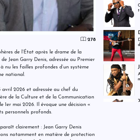
C
t
278
D
d
hères de l’État après le drame de la
e de Jean Garry Denis, adressée au Premier
 à nu les failles profondes d’un système
A
ne national.
m
3 avril 2026 et adressée au chef du
tère de la Culture et de la Communication
e 1er mai 2026. Il évoque une décision «
c
ts personnels profonds.
s
m
paraît clairement : Jean Garry Denis
tions notamment en matière de protection