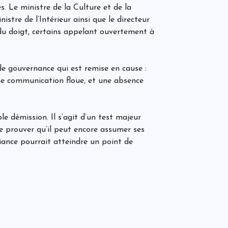
A
B
. Le ministre de la Culture et de la
a
m
stre de l’Intérieur ainsi que le directeur
à
du doigt, certains appelant ouvertement à
l
D
Y
 de gouvernance qui est remise en cause :
f
ne communication floue, et une absence
2
d
B
d
A
u
e démission. Il s’agit d’un test majeur
r
u
i
e prouver qu’il peut encore assumer ses
fiance pourrait atteindre un point de
«
r
A