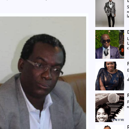
S
n
l
L
L
c
à
(
E
:
d
q
h
P
n