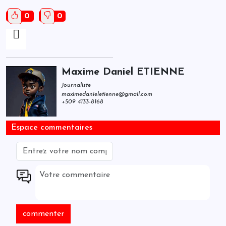
0
0
Maxime Daniel ETIENNE
Journaliste
maximedanieletienne@gmail.com
+509 4133-8168
Espace commentaires