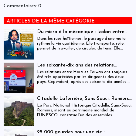
Commentaires: 0
ARTICLES DE LA MÊME CATÉGORIE
Du micro à la mécanique : Izolan entre
dans l’univers des motocyclettes en Haïti
Dans les rues haïtiennes, le passage d’une moto
rythme la vie quotidienne. Elle transporte, relie,
permet de travailler, de circuler, de tenir. Elle
occupe une place centrale dans l’économie
informelle et dans le quotidien de milliers de
personnes.
Les soixante-dix ans des relations
haïtiano-taïwanaises : entre dépendance
Les relations entre Haïti et Taïwan ont toujours
et ambiguïtés stratégiques
été très appréciées par les dirigeants des deux
pays. Cependant, après ces soixante-dix années de
coopération, elles devraient-être analysées,
évaluées et même questionnées par rapport aux
objectifs de développement durable sur lesquels
Citadelle Laferrière, Sans-Souci, Ramiers :
Haïti devrait se fixer.
gouvernance absente d’un patrimoine
Le Parc National Historique Citadelle, Sans-Souci,
mondial sous pression structurelle
Ramiers, inscrit au patrimoine mondial de
l’UNESCO, constitue l’un des ensembles
historiques les plus emblématiques d’Haïti. Mais
derrière cette reconnaissance internationale, se
déploie une réalité institutionnelle fragilisée par
25 000 gourdes pour une vie :
l’absence prolongée de gouvernance effective.