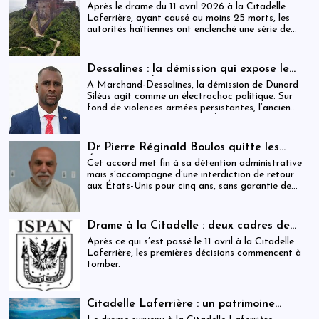
arrestations, révocations et démission
Après le drame du 11 avril 2026 à la Citadelle
après le drame de la Citadelle
Laferrière, ayant causé au moins 25 morts, les
autorités haïtiennes ont enclenché une série de
mesures judiciaires et administratives. En parallèle,
une indemnisation de 250 000 gourdes (≈ 1 913
USD) par victime est maintenue, ravivant les
Dessalines : la démission qui expose le
critiques sur la gestion des catastrophes publiques.
silence de l’État
À Marchand-Dessalines, la démission de Dunord
Siléus agit comme un électrochoc politique. Sur
fond de violences armées persistantes, l’ancien
maire accuse frontalement l’État d’inaction,
révélant une crise sécuritaire qui dépasse
désormais les capacités locales.
Dr Pierre Réginald Boulos quitte les
États-Unis pour la Colombie après un
Cet accord met fin à sa détention administrative
accord migratoire
mais s’accompagne d’une interdiction de retour
aux États-Unis pour cinq ans, sans garantie de
visa futur.
Drame à la Citadelle : deux cadres de
l’ISPAN et du MCC remerciés
Après ce qui s’est passé le 11 avril à la Citadelle
Laferrière, les premières décisions commencent à
tomber.
Citadelle Laferrière : un patrimoine
national livré à la fragmentation des