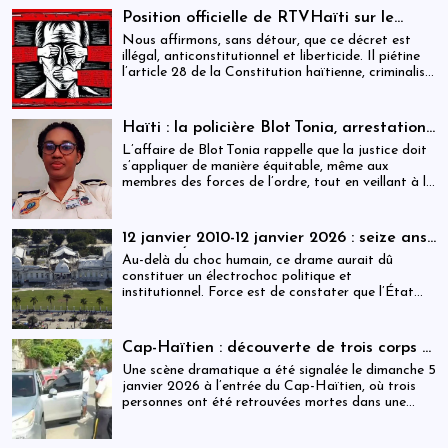
domaines de l’éducation, du travail, de la politique
Position officielle de RTVHaïti sur le
et de la famille. Ce combat, principalement initié
décret du 31 décembre 2025
Nous affirmons, sans détour, que ce décret est
par les femmes occidentales, s’est étendu dans les
illégal, anticonstitutionnel et liberticide. Il piétine
dernières décennies au monde entier. Il n’est pas
l’article 28 de la Constitution haïtienne, criminalise
terminé : des millions de femmes doivent encore
la critique, transforme la parole citoyenne en délit
lutter pour pouvoir étudier et travailler, défendre
et menace le contre-pouvoir le plus essentiel à la
leur place dans la famille et dans la société et
démocratie : la presse.
participer à la vie politique.
Haïti : la policière Blot Tonia, arrestation
et accouchement en détention
L’affaire de Blot Tonia rappelle que la justice doit
s’appliquer de manière équitable, même aux
membres des forces de l’ordre, tout en veillant à la
protection des plus vulnérables.
12 janvier 2010-12 janvier 2026 : seize ans
après, l’État haïtien face à son échec
Au-delà du choc humain, ce drame aurait dû
constituer un électrochoc politique et
institutionnel. Force est de constater que l’État
haïtien a largement manqué ce rendez-vous avec
l’histoire.
Cap-Haïtien : découverte de trois corps à
l’intérieur d’un véhicule
Une scène dramatique a été signalée le dimanche 5
janvier 2026 à l’entrée du Cap-Haïtien, où trois
personnes ont été retrouvées mortes dans une
voiture stationnée à proximité d’un point de
contrôle.