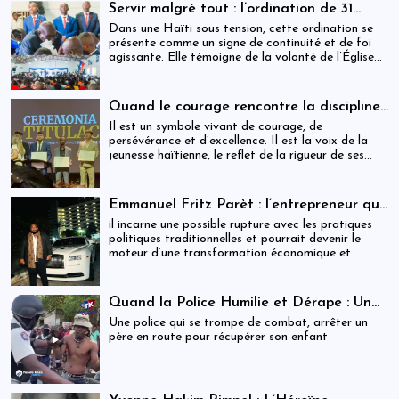
Servir malgré tout : l’ordination de 31
ministres dans une Haïti sous tension
Dans une Haïti sous tension, cette ordination se
présente comme un signe de continuité et de foi
agissante. Elle témoigne de la volonté de l’Église
de rester debout, fidèle à sa mission, et proche des
populations, malgré les incertitudes.
Quand le courage rencontre la discipline :
Cliff EXAVIER, de Delmas au Chili, un
Il est un symbole vivant de courage, de
symbole de rigueur et de réussite
persévérance et d’excellence. Il est la voix de la
jeunesse haïtienne, le reflet de la rigueur de ses
parents, et la preuve que la discipline transforme
les rêves en réalité. Cliff EXAVIER marche
aujourd’hui avec la gloire méritée, l’honneur
Emmanuel Fritz Parèt : l’entrepreneur qui
familial, et la fierté d’Haïti dans son cœur.
vise la Primature haïtienne
il incarne une possible rupture avec les pratiques
politiques traditionnelles et pourrait devenir le
moteur d’une transformation économique et
institutionnelle d’ampleur.
Quand la Police Humilie et Dérape : Un
Dreadlock Arrêté, un Enfant qui Attend,
Une police qui se trompe de combat, arrêter un
et un Discours Officiel qui Frôle le
père en route pour récupérer son enfant
Ridicule