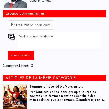
+509 43 57 4301
Espace commentaires
Commentaires: 0
ARTICLES DE LA MÊME CATÉGORIE
Femme et Société : Vers une
compréhension sociohistorique de
Pendant des siècles, dans presque toutes les
l’émancipation des femmes à travers le
sociétés, les femmes n’ont pas bénéficié des
mêmes droits que les hommes. Considérées par les
monde.
hommes comme inférieures à eux, elles ont dû se
battre pour obtenir l’égalité des sexes dans les