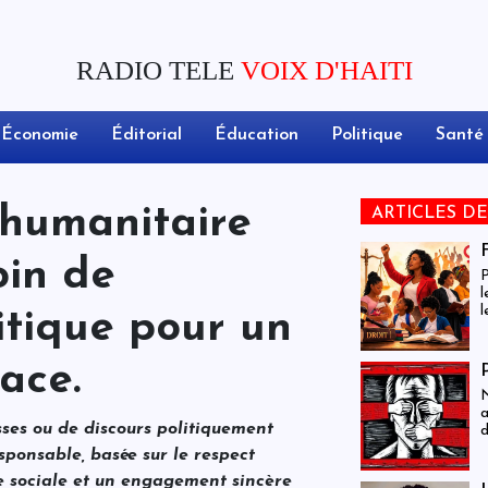
RADIO TELE
VOIX D'HAITI
Économie
Éditorial
Éducation
Politique
Santé
 humanitaire
ARTICLES D
oin de
P
l
l
itique pour un
i
l
t
ace.
p
N
é
a
n
ses ou de discours politiquement
d
e
t
d
esponsable, basée sur le respect
c
p
ce sociale et un engagement sincère
p