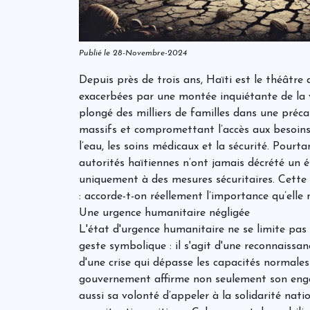
Publié le 28-Novembre-2024
Depuis près de trois ans, Haïti est le théâtre
exacerbées par une montée inquiétante de la v
plongé des milliers de familles dans une préc
massifs et compromettant l’accès aux besoins
l’eau, les soins médicaux et la sécurité. Pourtan
autorités haïtiennes n’ont jamais décrété un é
uniquement à des mesures sécuritaires. Cette
: accorde-t-on réellement l’importance qu’elle
Une urgence humanitaire négligée
L'état d'urgence humanitaire ne se limite pas
geste symbolique : il s'agit d'une reconnaissanc
d'une crise qui dépasse les capacités normales
gouvernement affirme non seulement son eng
aussi sa volonté d’appeler à la solidarité nat