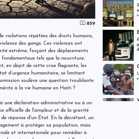
I
e
r
d
859
E
l
 de violations répétées des droits humains,
i
iolence des gangs. Ces violences ont
p
d
arité extrême, forçant des déplacements
d
 fondamentaux tels que la nourriture,
t, en dépit de cette crise flagrante, les
tat d’urgence humanitaire, se limitant
U
r
 omission soulève une question troublante
 mérite à la vie humaine en Haïti ?
 à une déclaration administrative ou à un
E
e officielle de l'ampleur et de la gravité
s
j
 de réponse d'un État. En la décrétant, un
agement à protéger sa population, mais
ionale et internationale pour remédier à