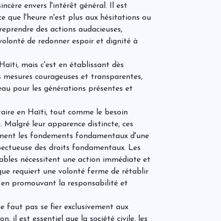
J
ncère envers l'intérêt général. Il est
a
ce que l'heure n'est plus aux hésitations ou
u
o
ntreprendre des actions audacieuses,
e
olonté de redonner espoir et dignité à
E
M
.
é
 Haïti, mais c'est en établissant dès
v
c
s mesures courageuses et transparentes,
eau pour les générations présentes et
H
a
taire en Haïti, tout comme le besoin
. Malgré leur apparence distincte, ces
orment les fondements fondamentaux d'une
spectueuse des droits fondamentaux. Les
-
rables nécessitent une action immédiate et
que requiert une volonté ferme de rétablir
, en promouvant la responsabilité et
C
 ne faut pas se fier exclusivement aux
à
 il est essentiel que la société civile, les