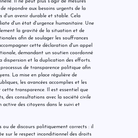
c
nelle. Il ne peut plus s'agir de mesures
s
e de répondre aux besoins urgents de la
 d'un avenir durable et stable. Cela
diate d'un état d'urgence humanitaire. Une
L
llement la gravité de la situation et de
e
tionales afin de soulager les souffrances
p
'accompagner cette déclaration d'un appel
ationale, demandant un soutien coordonné
la dispersion et la duplication des efforts.
O
n processus de transparence politique afin
2
l
oyens. La mise en place régulière de
s
publiques, les avancées accomplies et les
i
F
 cette transparence. Il est essentiel que
F
A
, des consultations avec la société civile
(
a
l
n active des citoyens dans le suivi et
v
t
s
e
c
e
ou de discours politiquement corrects : il
U
e sur le respect inconditionnel des droits
M