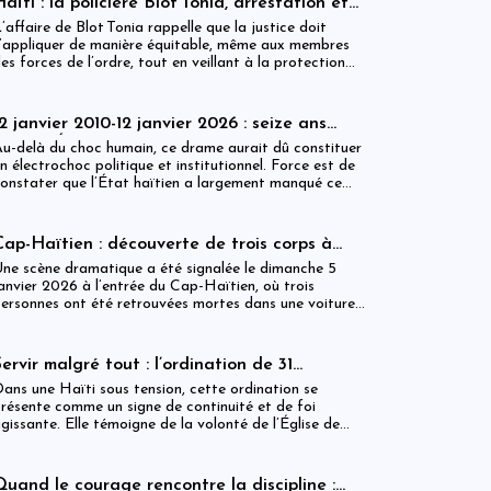
aïti : la policière Blot Tonia, arrestation et
accouchement en détention
’affaire de Blot Tonia rappelle que la justice doit
’appliquer de manière équitable, même aux membres
es forces de l’ordre, tout en veillant à la protection
es plus vulnérables.
12 janvier 2010-12 janvier 2026 : seize ans
après, l’État haïtien face à son échec
u-delà du choc humain, ce drame aurait dû constituer
n électrochoc politique et institutionnel. Force est de
onstater que l’État haïtien a largement manqué ce
endez-vous avec l’histoire.
Cap-Haïtien : découverte de trois corps à
’intérieur d’un véhicule
ne scène dramatique a été signalée le dimanche 5
anvier 2026 à l’entrée du Cap-Haïtien, où trois
ersonnes ont été retrouvées mortes dans une voiture
tationnée à proximité d’un point de contrôle.
Servir malgré tout : l’ordination de 31
ministres dans une Haïti sous tension
ans une Haïti sous tension, cette ordination se
résente comme un signe de continuité et de foi
gissante. Elle témoigne de la volonté de l’Église de
ester debout, fidèle à sa mission, et proche des
opulations, malgré les incertitudes.
Quand le courage rencontre la discipline :