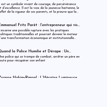
Cliff EXAVIER, de Delmas au Chili, un
l est un symbole vivant de courage, de persévérance
symbole de rigueur et de réussite
t d’excellence. Il est la voix de la jeunesse haïtienne, le
eflet de la rigueur de ses parents, et la preuve que la
iscipline transforme les rêves en réalité. Cliff
XAVIER marche aujourd’hui avec la gloire méritée,
’honneur familial, et la fierté d’Haïti dans son cœur.
Emmanuel Fritz Parèt : l’entrepreneur qui vise
la Primature haïtienne
l incarne une possible rupture avec les pratiques
olitiques traditionnelles et pourrait devenir le moteur
’une transformation économique et institutionnelle
’ampleur.
Quand la Police Humilie et Dérape : Un
Dreadlock Arrêté, un Enfant qui Attend, et
ne police qui se trompe de combat, arrêter un père en
un Discours Officiel qui Frôle le Ridicule
oute pour récupérer son enfant
Yvonne Hakim‑Rimpel : L’Héroïne Lumineuse
de l’Histoire Haïtienne et des Droits
lle est une légende vivante, une étoile qui traverse les
Humains
iècles, guidant ceux qui marchent encore vers la
ustice, la liberté et l’égalité.
Fausse Rareté ? Le MCI Met les