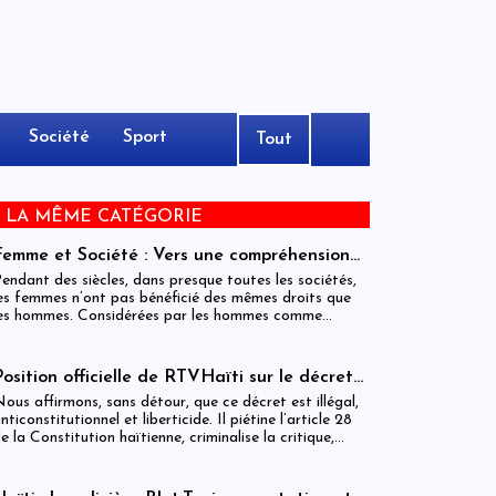
Société
Sport
Tout
E LA MÊME CATÉGORIE
Femme et Société : Vers une compréhension
sociohistorique de l’émancipation des femmes
endant des siècles, dans presque toutes les sociétés,
à travers le monde.
es femmes n’ont pas bénéficié des mêmes droits que
es hommes. Considérées par les hommes comme
nférieures à eux, elles ont dû se battre pour obtenir
’égalité des sexes dans les domaines de l’éducation, du
ravail, de la politique et de la famille. Ce combat,
Position officielle de RTVHaïti sur le décret
rincipalement initié par les femmes occidentales, s’est
du 31 décembre 2025
ous affirmons, sans détour, que ce décret est illégal,
tendu dans les dernières décennies au monde entier. Il
nticonstitutionnel et liberticide. Il piétine l’article 28
’est pas terminé : des millions de femmes doivent
e la Constitution haïtienne, criminalise la critique,
ncore lutter pour pouvoir étudier et travailler,
ransforme la parole citoyenne en délit et menace le
éfendre leur place dans la famille et dans la société et
ontre-pouvoir le plus essentiel à la démocratie : la
articiper à la vie politique.
resse.