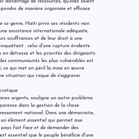
er davantage de ressources, qu'elles soient
P
C
répondre de manière organisée et efficace
d
ce genre, Haïti prive ses résidents non
une assistance internationale adéquate,
C
eurs souffrances et de leur droit à une
d
 inquiétant : celui d'une rupture évidente
r
 en détresse et les priorités des dirigeants
 des communautés les plus vulnérables est
J
, ce qui met en péril la mise en œuvre
C
e situation qui risque de s'aggraver
C
l
c
cratique
r
taires urgents, souligne un autre problème
P
P
sparence dans la gestion de la chose
l
dressement national. Dans une démocratie,
p
q
t un élément essentiel qui permet aux
eur pays fait face et de demander des
est essentiel que le peuple bénéficie d'une
d