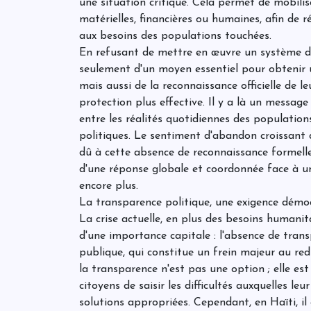
une situation critique. Cela permet de mobilis
matérielles, financières ou humaines, afin de 
aux besoins des populations touchées.
En refusant de mettre en œuvre un système de 
seulement d'un moyen essentiel pour obtenir 
mais aussi de la reconnaissance officielle de l
protection plus effective. Il y a là un message
entre les réalités quotidiennes des populations
politiques. Le sentiment d'abandon croissant
dû à cette absence de reconnaissance formelle
d'une réponse globale et coordonnée face à un
encore plus.
La transparence politique, une exigence démo
La crise actuelle, en plus des besoins humani
d'une importance capitale : l'absence de tran
publique, qui constitue un frein majeur au re
la transparence n'est pas une option ; elle es
citoyens de saisir les difficultés auxquelles l
solutions appropriées. Cependant, en Haïti, il 