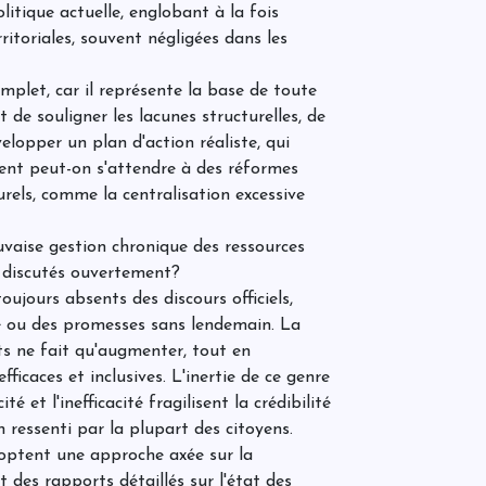
L
olitique actuelle, englobant à la fois
n
rritoriales, souvent négligées dans les
complet, car il représente la base de toute
t de souligner les lacunes structurelles, de
l
H
elopper un plan d'action réaliste, qui
l
ent peut-on s'attendre à des réformes
l
d
rels, comme la centralisation excessive
o
i
L
s
vaise gestion chronique des ressources
v
l’in
i discutés ouvertement?
d
r
2
ujours absents des discours officiels,
t
e ou des promesses sans lendemain. La
d
l
ts ne fait qu'augmenter, tout en
4
i
c
ficaces et inclusives. L'inertie de ce genre
p
t
e
é et l'inefficacité fragilisent la crédibilité
g
t
j
 ressenti par la plupart des citoyens.
p
e
v
adoptent une approche axée sur la
c
C
 des rapports détaillés sur l'état des
d