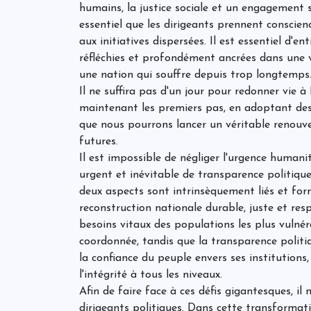
humains, la justice sociale et un engagement si
essentiel que les dirigeants prennent conscien
aux initiatives dispersées. Il est essentiel d'e
réfléchies et profondément ancrées dans une v
une nation qui souffre depuis trop longtemps
Il ne suffira pas d'un jour pour redonner vie à
maintenant les premiers pas, en adoptant de
que nous pourrons lancer un véritable renouv
futures.
Il est impossible de négliger l'urgence humani
urgent et inévitable de transparence politique
deux aspects sont intrinsèquement liés et f
reconstruction nationale durable, juste et re
besoins vitaux des populations les plus vulné
coordonnée, tandis que la transparence politi
la confiance du peuple envers ses institutions
l'intégrité à tous les niveaux.
Afin de faire face à ces défis gigantesques, il
dirigeants politiques. Dans cette transformation,