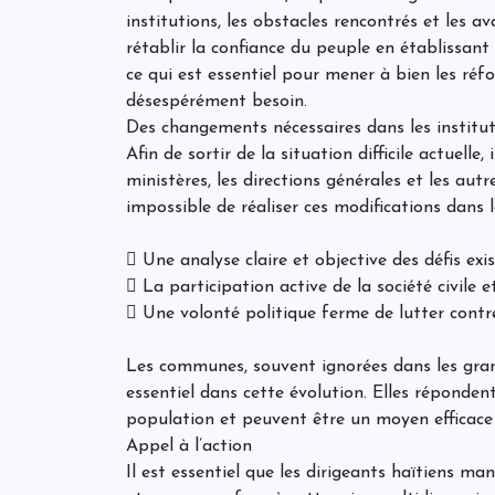
institutions, les obstacles rencontrés et les av
rétablir la confiance du peuple en établissan
ce qui est essentiel pour mener à bien les réf
désespérément besoin.
Des changements nécessaires dans les institu
Afin de sortir de la situation difficile actuelle, 
ministères, les directions générales et les autre
impossible de réaliser ces modifications dans le
 Une analyse claire et objective des défis exi
 La participation active de la société civile e
 Une volonté politique ferme de lutter contre
Les communes, souvent ignorées dans les grand
essentiel dans cette évolution. Elles réponden
population et peuvent être un moyen efficace 
Appel à l’action
Il est essentiel que les dirigeants haïtiens man