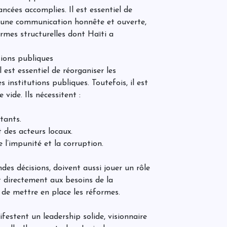
f
é
ancées accomplies. Il est essentiel de
u
n
p
t une communication honnête et ouverte,
ormes structurelles dont Haïti a
À
tions publiques
u
b
il est essentiel de réorganiser les
a
s institutions publiques. Toutefois, il est
m
 vide. Ils nécessitent :
R
p
stants.
l
t des acteurs locaux.
 l’impunité et la corruption.
D
es décisions, doivent aussi jouer un rôle
s
l
t directement aux besoins de la
de mettre en place les réformes.
ifestent un leadership solide, visionnaire
v
H