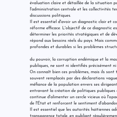
évaluation claire et détaillée de la situation p
l'administration centrale et les collectivités te
discussions politiques.
Il est essentiel d'avoir un diagnostic clair et 
réforme efficace. L'objectif de ce diagnostic es
déterminer les priorités stratégiques et de dév
répond aux besoins réels du pays. Mais comm
profondes et durables si les problèmes structu
du pouvoir, la corruption endémique et la mau
publiques, ne sont ni identifiés précisément n
On connaît bien ces problèmes, mais ils sont to
souvent remplacés par des déclarations vagu
méfiance de la population envers ses dirigean
entravant la création de politiques publiques ef
continue d'alimenter un cercle vicieux où l'opacit
de l'État et renforcent le sentiment d'abandon
Il est essentiel que les autorités haïtiennes 
transparence totale, en publiant régulièrement