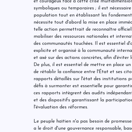
et courageux face à cette crise multidimension
symboliques ou temporaires ; il est nécessair
population tout en établissant les fondements
nécessite tout d'abord la mise en place immé
telle action permettrait de reconnaître officie
mobiliser des ressources nationales et interna
des communautés touchées. Il est essentiel d
explicite et organisé à la communauté intern
et axé sur des actions concrètes, afin d'éviter 
De plus, il est essentiel de mettre en place u
de rétablir la confiance entre l'État et ses cit
rapports détaillés sur l'état des institutions 
défis à surmonter est essentielle pour garantir
ces rapports intègrent des audits indépendants
et des dispositifs garantissant la participatio
l'évaluation des réformes.
Le peuple haïtien n'a pas besoin de promesses 
a le droit d'une gouvernance responsable, basé