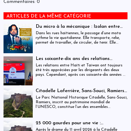
Commentaires: 0
ARTICLES DE LA MÊME CATÉGORIE
Du micro à la mécanique : Izolan entre
dans l’univers des motocyclettes en Haïti
Dans les rues haïtiennes, le passage d’une moto
rythme la vie quotidienne. Elle transporte, relie,
permet de travailler, de circuler, de tenir. Elle
occupe une place centrale dans l’économie
informelle et dans le quotidien de milliers de
personnes.
Les soixante-dix ans des relations
haïtiano-taïwanaises : entre dépendance
Les relations entre Haïti et Taïwan ont toujours
et ambiguïtés stratégiques
été très appréciées par les dirigeants des deux
pays. Cependant, après ces soixante-dix années de
coopération, elles devraient-être analysées,
évaluées et même questionnées par rapport aux
objectifs de développement durable sur lesquels
Citadelle Laferrière, Sans-Souci, Ramiers :
Haïti devrait se fixer.
gouvernance absente d’un patrimoine
Le Parc National Historique Citadelle, Sans-Souci,
mondial sous pression structurelle
Ramiers, inscrit au patrimoine mondial de
l’UNESCO, constitue l’un des ensembles
historiques les plus emblématiques d’Haïti. Mais
derrière cette reconnaissance internationale, se
déploie une réalité institutionnelle fragilisée par
25 000 gourdes pour une vie :
l’absence prolongée de gouvernance effective.
arrestations, révocations et démission
Après le drame du 11 avril 2026 à la Citadelle