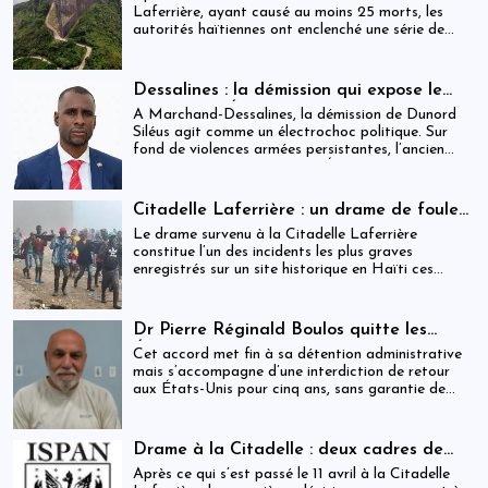
après le drame de la Citadelle
Laferrière, ayant causé au moins 25 morts, les
autorités haïtiennes ont enclenché une série de
mesures judiciaires et administratives. En parallèle,
une indemnisation de 250 000 gourdes (≈ 1 913
USD) par victime est maintenue, ravivant les
Dessalines : la démission qui expose le
critiques sur la gestion des catastrophes publiques.
silence de l’État
À Marchand-Dessalines, la démission de Dunord
Siléus agit comme un électrochoc politique. Sur
fond de violences armées persistantes, l’ancien
maire accuse frontalement l’État d’inaction,
révélant une crise sécuritaire qui dépasse
désormais les capacités locales.
Citadelle Laferrière : un drame de foule
ayant fait plus de 25 morts, enquête en
Le drame survenu à la Citadelle Laferrière
cours et zones d’ombre persistantes
constitue l’un des incidents les plus graves
enregistrés sur un site historique en Haïti ces
dernières années.
Dr Pierre Réginald Boulos quitte les
États-Unis pour la Colombie après un
Cet accord met fin à sa détention administrative
accord migratoire
mais s’accompagne d’une interdiction de retour
aux États-Unis pour cinq ans, sans garantie de
visa futur.
Drame à la Citadelle : deux cadres de
l’ISPAN et du MCC remerciés
Après ce qui s’est passé le 11 avril à la Citadelle