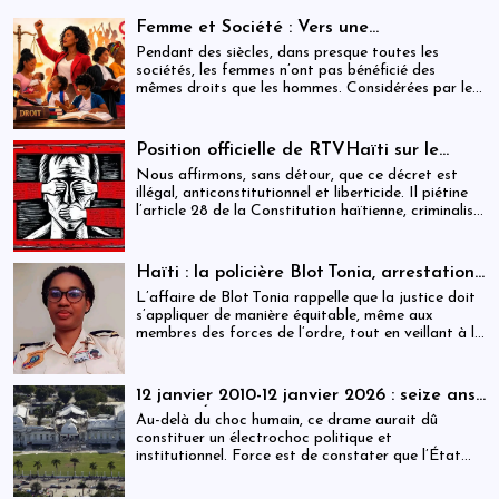
Femme et Société : Vers une
compréhension sociohistorique de
Pendant des siècles, dans presque toutes les
l’émancipation des femmes à travers le
sociétés, les femmes n’ont pas bénéficié des
mêmes droits que les hommes. Considérées par les
monde.
hommes comme inférieures à eux, elles ont dû se
battre pour obtenir l’égalité des sexes dans les
domaines de l’éducation, du travail, de la politique
Position officielle de RTVHaïti sur le
et de la famille. Ce combat, principalement initié
décret du 31 décembre 2025
Nous affirmons, sans détour, que ce décret est
par les femmes occidentales, s’est étendu dans les
illégal, anticonstitutionnel et liberticide. Il piétine
dernières décennies au monde entier. Il n’est pas
l’article 28 de la Constitution haïtienne, criminalise
terminé : des millions de femmes doivent encore
la critique, transforme la parole citoyenne en délit
lutter pour pouvoir étudier et travailler, défendre
et menace le contre-pouvoir le plus essentiel à la
leur place dans la famille et dans la société et
démocratie : la presse.
participer à la vie politique.
Haïti : la policière Blot Tonia, arrestation
et accouchement en détention
L’affaire de Blot Tonia rappelle que la justice doit
s’appliquer de manière équitable, même aux
membres des forces de l’ordre, tout en veillant à la
protection des plus vulnérables.
12 janvier 2010-12 janvier 2026 : seize ans
après, l’État haïtien face à son échec
Au-delà du choc humain, ce drame aurait dû
constituer un électrochoc politique et
institutionnel. Force est de constater que l’État
haïtien a largement manqué ce rendez-vous avec
l’histoire.