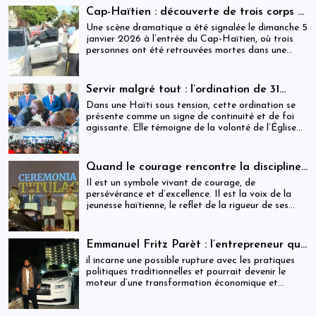
Cap-Haïtien : découverte de trois corps à
l’intérieur d’un véhicule
Une scène dramatique a été signalée le dimanche 5
janvier 2026 à l’entrée du Cap-Haïtien, où trois
personnes ont été retrouvées mortes dans une
voiture stationnée à proximité d’un point de
contrôle.
Servir malgré tout : l’ordination de 31
ministres dans une Haïti sous tension
Dans une Haïti sous tension, cette ordination se
présente comme un signe de continuité et de foi
agissante. Elle témoigne de la volonté de l’Église
de rester debout, fidèle à sa mission, et proche des
populations, malgré les incertitudes.
Quand le courage rencontre la discipline :
Cliff EXAVIER, de Delmas au Chili, un
Il est un symbole vivant de courage, de
symbole de rigueur et de réussite
persévérance et d’excellence. Il est la voix de la
jeunesse haïtienne, le reflet de la rigueur de ses
parents, et la preuve que la discipline transforme
les rêves en réalité. Cliff EXAVIER marche
aujourd’hui avec la gloire méritée, l’honneur
Emmanuel Fritz Parèt : l’entrepreneur qui
familial, et la fierté d’Haïti dans son cœur.
vise la Primature haïtienne
il incarne une possible rupture avec les pratiques
politiques traditionnelles et pourrait devenir le
moteur d’une transformation économique et
institutionnelle d’ampleur.