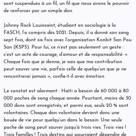
sont suspendues à un fil, un fil que nous avons le pouvoir
de renforcer par un simple don.
Johnny Rock Louissaint, étudiant en sociologie à la
FASCH, l’a compris dès 2021. Depuis, il a donné son sang
sept fois, dont six fois avec l’organisation Konbit San Pou
San (KSPS). Pour lui, ce n’est pas seulement un geste :
c’est un acte de courage, d’amour et de responsabilité. «
Chaque fois que je donne, je sais que ma contribution
peut sauver une vie, parfois celle de quelqu’un que je ne
rencontrerai jamais », confie-t-il avec émotion.
Le constat est alarmant : Haïti a besoin de 60 000 à 80
000 poches de sang chaque année. Pourtant, moins de 30
000 dons sont enregistrés, et parmi eux, seuls 20 % sont
volontaires. Chaque don volontaire devient donc une
bouée de vie pour quelqu’un dans le besoin. Une seule
poche de sang peut sauver jusqu’à trois vies. Trois vies !
Trois familles ! Trois destins qui pourraient dépendre de