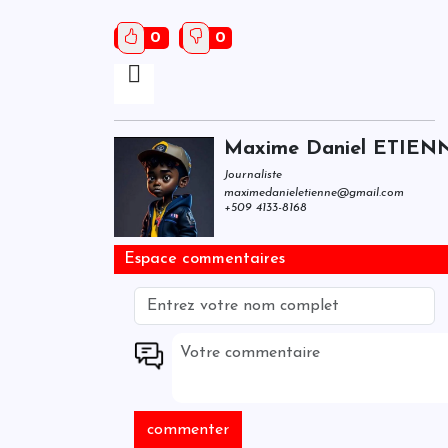
0
0
Maxime Daniel ETIEN
Journaliste
maximedanieletienne@gmail.com
+509 4133-8168
Espace commentaires