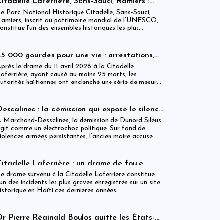
Citadelle Laferrière, Sans-Souci, Ramiers :
ixer.
gouvernance absente d’un patrimoine
e Parc National Historique Citadelle, Sans-Souci,
mondial sous pression structurelle
amiers, inscrit au patrimoine mondial de l’UNESCO,
onstitue l’un des ensembles historiques les plus
mblématiques d’Haïti. Mais derrière cette
econnaissance internationale, se déploie une réalité
nstitutionnelle fragilisée par l’absence prolongée de
25 000 gourdes pour une vie : arrestations,
ouvernance effective.
révocations et démission après le drame de
près le drame du 11 avril 2026 à la Citadelle
la Citadelle
aferrière, ayant causé au moins 25 morts, les
utorités haïtiennes ont enclenché une série de mesures
udiciaires et administratives. En parallèle, une
ndemnisation de 250 000 gourdes (≈ 1 913 USD) par
ictime est maintenue, ravivant les critiques sur la
Dessalines : la démission qui expose le silence
estion des catastrophes publiques.
de l’État
 Marchand-Dessalines, la démission de Dunord Siléus
git comme un électrochoc politique. Sur fond de
iolences armées persistantes, l’ancien maire accuse
rontalement l’État d’inaction, révélant une crise
écuritaire qui dépasse désormais les capacités locales.
Citadelle Laferrière : un drame de foule
ayant fait plus de 25 morts, enquête en cours
e drame survenu à la Citadelle Laferrière constitue
et zones d’ombre persistantes
’un des incidents les plus graves enregistrés sur un site
istorique en Haïti ces dernières années.
Dr Pierre Réginald Boulos quitte les États-