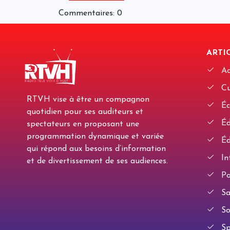
Commentaires: 0
ARTIC
Ac
Cu
RTVH vise à être un compagnon
Éc
quotidien pour ses auditeurs et
Édi
spectateurs en proposant une
programmation dynamique et variée
Éd
qui répond aux besoins d’information
In
et de divertissement de ses audiences.
Po
Sa
So
Sp