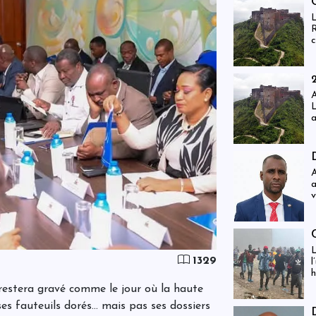
f
L
R
c
e
r
i
g
A
L
a
j
i
v
g
À
a
v
f
s
L
1329
l
h
estera gravé comme le jour où la haute
ses fauteuils dorés… mais pas ses dossiers