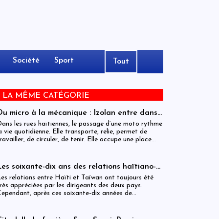
Société
Sport
Tout
E LA MÊME CATÉGORIE
Du micro à la mécanique : Izolan entre dans
l’univers des motocyclettes en Haïti
ans les rues haïtiennes, le passage d’une moto rythme
a vie quotidienne. Elle transporte, relie, permet de
ravailler, de circuler, de tenir. Elle occupe une place
entrale dans l’économie informelle et dans le quotidien
e milliers de personnes.
Les soixante-dix ans des relations haïtiano-
taïwanaises : entre dépendance et
es relations entre Haïti et Taïwan ont toujours été
ambiguïtés stratégiques
rès appréciées par les dirigeants des deux pays.
ependant, après ces soixante-dix années de
oopération, elles devraient-être analysées, évaluées et
ême questionnées par rapport aux objectifs de
éveloppement durable sur lesquels Haïti devrait se