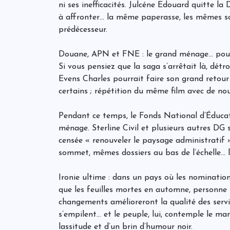
ni ses inefficacités. Julcéne Edouard quitte l
à affronter… la même paperasse, les mêmes s
prédécesseur.
Douane, APN et FNE : le grand ménage… pour
Si vous pensiez que la saga s’arrêtait là, dét
Evens Charles pourrait faire son grand retour
certains ; répétition du même film avec de nou
Pendant ce temps, le Fonds National d’Éduca
ménage. Sterline Civil et plusieurs autres DG s
censée « renouveler le paysage administratif
sommet, mêmes dossiers au bas de l’échelle… l
Ironie ultime : dans un pays où les nomination
que les feuilles mortes en automne, personne
changements amélioreront la qualité des servic
s’empilent… et le peuple, lui, contemple le m
lassitude et d’un brin d’humour noir.