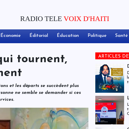
RADIO TELE
VOIX D'HAITI
Économie
Éditorial
Éducation
Politique
Santé
qui tournent,
ARTICLES D
nent
D
l
t
ions et les départs se succèdent plus
c
d
ersonne ne semble se demander si ces
rvices.
L
t
C
c
m
d