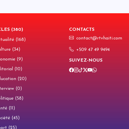
D
R
D
q
m
c
d
r
m
LES (380)
CONTACTS
S
a
i
a
contact@rtvhaiti.com
tualité (168)
p
p
e
r
lture (34)
+509 47 49 9494
a
s
M
l
onomie (9)
n
g
SUIVEZ-NOUS
C
d
r
q
a
torial (10)
p
f
E
a
e
s
ucation (20)
d
terview (0)
D
litique (58)
f
s
nté (11)
a
v
ciété (45)
u
U
ort (25)