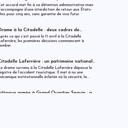
Unis pour la Colombie après un accord
et accord met fin à sa détention administrative mais
migratoire
’accompagne d’une interdiction de retour aux États-
nis pour cinq ans, sans garantie de visa futur.
Drame à la Citadelle : deux cadres de
l’ISPAN et du MCC remerciés
près ce qui s’est passé le 11 avril à la Citadelle
aferrière, les premières décisions commencent à
omber.
Citadelle Laferrière : un patrimoine national
livré à la fragmentation des responsabilités
e drame survenu à la Citadelle Laferrière dépasse le
egistre de l’accident touristique. Il met à nu une
écanique institutionnelle éclatée où la sécurité, la
égulation et la gestion patrimoniale coexistent sans
éritable articulation opérationnelle. Entre la Police
ouristique, l’ISPAN et la mairie de Milot, la chaîne de
Attaque armée à Grand Quartier Seguin : au
esponsabilité apparaît moins comme un système que
moins huit morts et plusieurs infrastructures
ette attaque intervient dans un contexte de tensions
omme une juxtaposition fragile de compétences.
incendiées
écuritaires persistantes dans la région, où des groupes
rmés tenteraient d’étendre leur influence vers des axes
tratégiques reliant notamment Jacmel et Marigot.
Citadelle : auditions en cours dans une