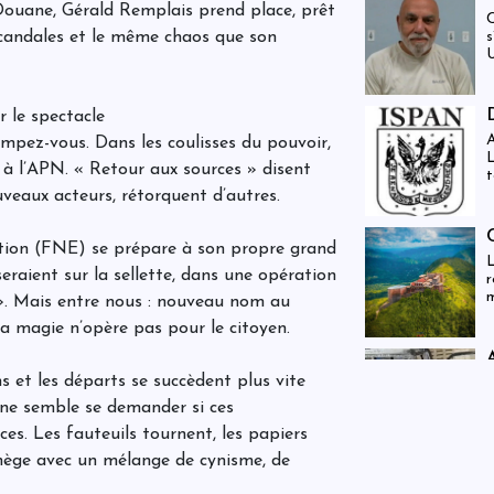
a Douane, Gérald Remplais prend place, prêt
C
s
candales et le même chaos que son
U
 le spectacle
A
rompez-vous. Dans les coulisses du pouvoir,
L
 à l’APN. « Retour aux sources » disent
t
veaux acteurs, rétorquent d’autres.
tion (FNE) se prépare à son propre grand
L
eraient sur la sellette, dans une opération
r
m
 ». Mais entre nous : nouveau nom au
r
a magie n’opère pas pour le citoyen.
v
t
r
s et les départs se succèdent plus vite
C
c
s
 ne semble se demander si ces
a
es. Les fauteuils tournent, les papiers
s
anège avec un mélange de cynisme, de