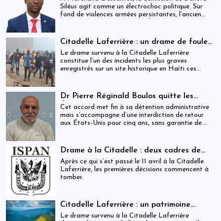
Siléus agit comme un électrochoc politique. Sur
fond de violences armées persistantes, l’ancien
maire accuse frontalement l’État d’inaction,
révélant une crise sécuritaire qui dépasse
désormais les capacités locales.
Citadelle Laferrière : un drame de foule
ayant fait plus de 25 morts, enquête en
Le drame survenu à la Citadelle Laferrière
cours et zones d’ombre persistantes
constitue l’un des incidents les plus graves
enregistrés sur un site historique en Haïti ces
dernières années.
Dr Pierre Réginald Boulos quitte les
États-Unis pour la Colombie après un
Cet accord met fin à sa détention administrative
accord migratoire
mais s’accompagne d’une interdiction de retour
aux États-Unis pour cinq ans, sans garantie de
visa futur.
Drame à la Citadelle : deux cadres de
l’ISPAN et du MCC remerciés
Après ce qui s’est passé le 11 avril à la Citadelle
Laferrière, les premières décisions commencent à
tomber.
Citadelle Laferrière : un patrimoine
national livré à la fragmentation des
Le drame survenu à la Citadelle Laferrière