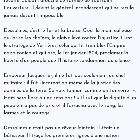
révolte. Soldat farouche de l’armée de Toussaint
Louverture, il devint le général incandescent qui ne recula
jamais devant l’impossible.
Dessalines, c’est le fer et la braise. C’est la main calleuse
qui brisa les chaînes, le glaive levé contre l’injustice. C’est
le stratège de Vertières, celui qui fit trembler l’Empire
napoléonien et qui osa, le 1er janvier 1804, proclamer la
liberté d’un peuple que l’Histoire condamnait au silence.
Empereur Jacques Ier, il ne fut pas seulement un chef
militaire : il fut l’incarnation même de la justice des
damnés de la terre. Sa voix tonnait comme un tonnerre : «
Haïti sera libre ou ne sera pas ! » Il sut que la dignité d’un
peuple n’a pas de prix, et il l’arracha avec le sang, les
larmes et le courage.
Dessalines n’était pas un rêveur lointain, il était un
bâtisseur. Il traça les premières lignes d’une nation