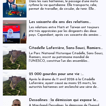
dans l’univers des motocyclettes en Haïti
Dans les rues haïtiennes, le passage d’une moto
rythme la vie quotidienne. Elle transporte, relie,
permet de travailler, de circuler, de tenir. Elle
occupe une place centrale dans l’économie
informelle et dans le quotidien de milliers de
personnes.
Les soixante-dix ans des relations
haïtiano-taïwanaises : entre dépendance
Les relations entre Haïti et Taïwan ont toujours
et ambiguïtés stratégiques
été très appréciées par les dirigeants des deux
pays. Cependant, après ces soixante-dix années de
coopération, elles devraient-être analysées,
évaluées et même questionnées par rapport aux
objectifs de développement durable sur lesquels
Citadelle Laferrière, Sans-Souci, Ramiers :
Haïti devrait se fixer.
gouvernance absente d’un patrimoine
Le Parc National Historique Citadelle, Sans-Souci,
mondial sous pression structurelle
Ramiers, inscrit au patrimoine mondial de
l’UNESCO, constitue l’un des ensembles
historiques les plus emblématiques d’Haïti. Mais
derrière cette reconnaissance internationale, se
déploie une réalité institutionnelle fragilisée par
25 000 gourdes pour une vie :
l’absence prolongée de gouvernance effective.
arrestations, révocations et démission
Après le drame du 11 avril 2026 à la Citadelle
après le drame de la Citadelle
Laferrière, ayant causé au moins 25 morts, les
autorités haïtiennes ont enclenché une série de
mesures judiciaires et administratives. En parallèle,
une indemnisation de 250 000 gourdes (≈ 1 913
USD) par victime est maintenue, ravivant les
Dessalines : la démission qui expose le
critiques sur la gestion des catastrophes publiques.
silence de l’État
À Marchand-Dessalines, la démission de Dunord