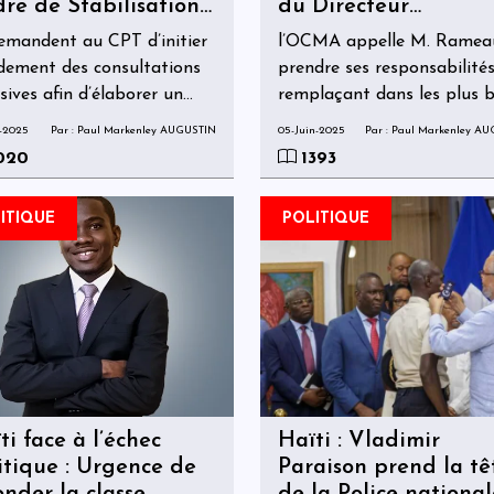
re de Stabilisation
du Directeur
-électorale au CPT
Départemental de l
demandent au CPT d’initier
l’OCMA appelle M. Ramea
Police face à l’insécu
dement des consultations
prendre ses responsabilités
galopante
usives afin d’élaborer un
remplaçant dans les plus b
 clair, assorti d’un
délais l’actuel Directeur
-2025
Par : Paul Markenley AUGUSTIN
05-Juin-2025
Par : Paul Markenley A
ndrier politique cohérent,
Départemental de la PNH
020
1393
permettrait d’aboutir à
un responsable compétent
ection d’un nouveau
doté d’une vision stratégiq
ITIQUE
POLITIQUE
vernement
et d’une capacité de
cratiquement légitime.
coordination efficace avec l
autres institutions de l’Éta
les communautés locales.
ti face à l’échec
Haïti : Vladimir
itique : Urgence de
Paraison prend la tê