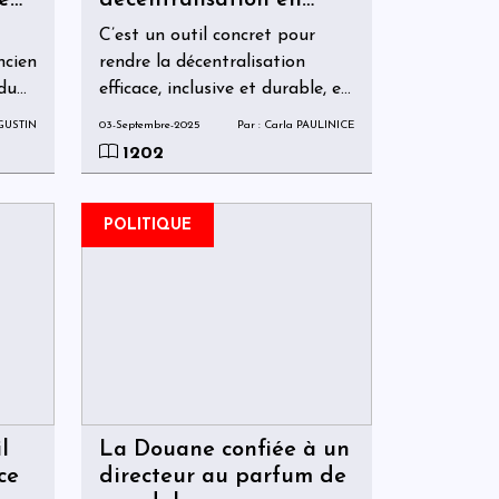
e
décentralisation en
Haïti : enjeux, défis et
C’est un outil concret pour
perspectives
ncien
rendre la décentralisation
 du
efficace, inclusive et durable, en
mmé
rapprochant la décision de ceux
UGUSTIN
03-Septembre-2025
Par : Carla PAULINICE
oût
qui vivent ses effets au
1202
quotidien, en améliorant la
ice
transparence et en stimulant
la participation citoyenne. Elle
POLITIQUE
offre une perspective où
chaque niveau de gouvernance,
du national au local, trouve sa
place et contribue à bâtir un
développement territorial plus
juste et plus solide.
l
La Douane confiée à un
ce
directeur au parfum de