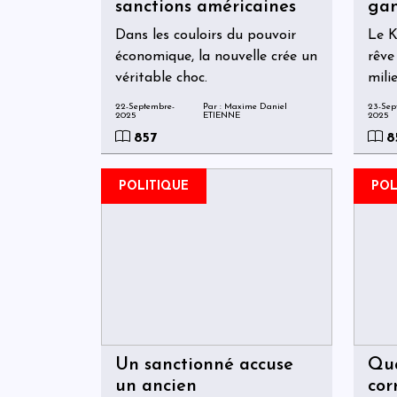
sanctions américaines
gan
com
Dans les couloirs du pouvoir
Le K
économique, la nouvelle crée un
rêve
véritable choc.
milie
rêve
22-Septembre-
Par : Maxime Daniel
23-Sep
2025
ETIENNE
2025
juste
857
8
POLITIQUE
POL
Un sanctionné accuse
Qua
un ancien
cor