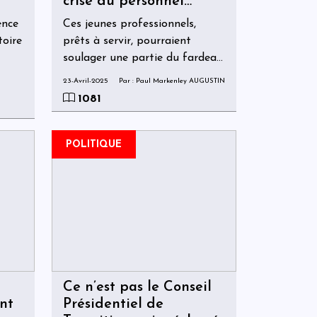
crise du personnel
 et
judiciaire en Haïti
ence
Ces jeunes professionnels,
utter
toire
prêts à servir, pourraient
te
soulager une partie du fardeau
t
ance
que subissent actuellement les
23-Avril-2025
Par : Paul Markenley AUGUSTIN
rs
juridictions du pays.
1081
on
POLITIQUE
 du
n à
ans
ité.
Ce n’est pas le Conseil
nt
Présidentiel de