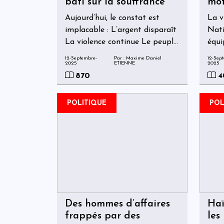
bâti sur la souffrance
mot
des
Aujourd’hui, le constat est
La v
implacable : L’argent disparaît
Nati
La violence continue Le peuple
équi
paie Et la facture, elle, reste
form
12-Septembre-
Par : Maxime Daniel
12-Sep
2025
ETIENNE
2025
insupportable.
adéq
870
4
aux 
POLITIQUE
POL
Des hommes d’affaires
Haï
frappés par des
les