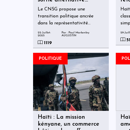
sortie alternative
ref
fondée sur la légitimité
pol
Le CNSG propose une
Haït
territoriale
transition politique ancrée
clas
dans la représentativité
simp
départementale et le retour à
visa
22-Juillet-
Par : Paul Markenley
29-Juil
2025
AUGUSTIN
l’ordre constitutionnel
poli
5
1119
com
l’int
POLITIQUE
POL
Haïti : La mission
Haï
kényane, un commerce
amé