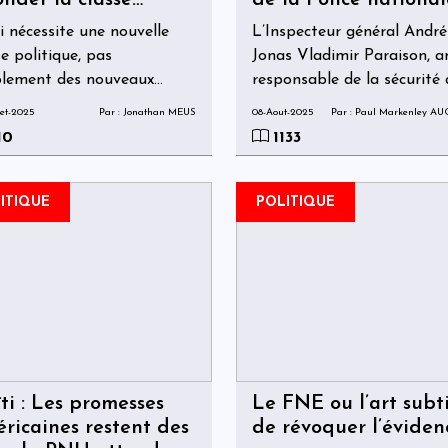
onder la classe
de la Police national
itique
dans un climat
i nécessite une nouvelle
L’Inspecteur général André
d’insécurité
se politique, pas
Jonas Vladimir Paraison, a
préoccupant
lement des nouveaux
responsable de la sécurité
ges politiques. Une classe
Palais national, a été no
let-2025
Par : Jonathan MEUS
08-Aout-2025
Par : Paul Markenley A
tique qui favorise le bien
et installé ce vendredi 8 a
10
1133
mun au détriment de
2025 comme nouveau
érêt individuel.
Directeur général de la Pol
nationale d’Haïti (PNH).
ITIQUE
POLITIQUE
ti : Les promesses
Le FNE ou l’art subti
ricaines restent des
de révoquer l’éviden