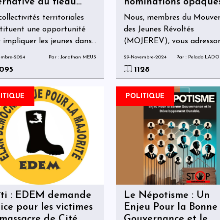
ernative au fléau
nominations opaques
ratoire intense et
réclame la transpar
ollectivités territoriales
Nous, membres du Mouve
tinue.
tituent une opportunité
des Jeunes Révoltés
 impliquer les jeunes dans
(MOJEREV), vous adresso
éveloppement local en
cette lettre pour exprimer
embre-2024
Par : Jonathan MEUS
29-Novembre-2024
Par : Pelado LAD
i.
notre profonde préoccupa
095
1128
face aux manœuvres
orchestrées par certains
ITIQUE
POLITIQUE
politiciens locaux visant à 
faire désigner comme agen
intérimaires pour la comm
de Marigot. Ces individus
utilisent des canaux politic
douteux pour faire parveni
leurs noms à la table des
négociations du CPT, au m
ti : EDEM demande
des aspirations et des inté
Le Népotisme : Un
tice pour les victimes
réels des forces vives de
Enjeu Pour la Bonne
massacre de Cité
Marigot.
Gouvernance et le