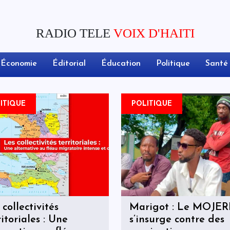
RADIO TELE
VOIX D'HAITI
Économie
Éditorial
Éducation
Politique
Santé
ITIQUE
POLITIQUE
 collectivités
Marigot : Le MOJE
ritoriales : Une
s’insurge contre des