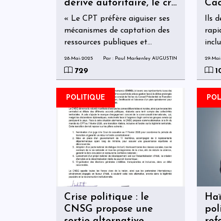
dérive autoritaire, le cri
Cad
d’alarme des
Pré
« Le CPT préfère aiguiser ses
Ils 
DEMAREH
mécanismes de captation des
rapi
ressources publiques et
incl
continuer sa lutte interne qui
plan
28-Mai-2025
Par : Paul Markenley AUGUSTIN
29-Mai
reflète la guerre économique à
cale
729
1
laquelle se livrent les agents de
qui 
l’accumulation »,
l’él
POLITIQUE
POL
gou
démo
Crise politique : le
Haï
CNSG propose une
pol