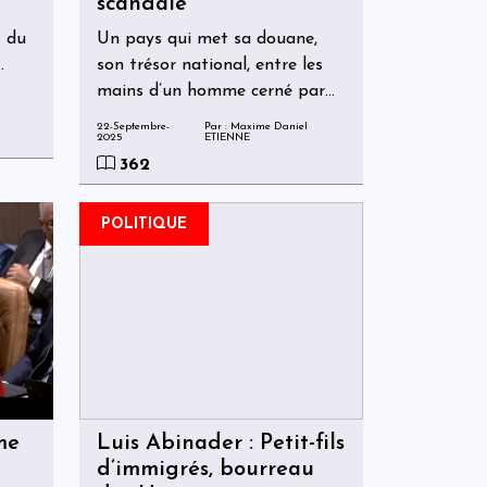
scandale
t du
Un pays qui met sa douane,
son trésor national, entre les
once
mains d’un homme cerné par
ns
de telles suspicions ne se
22-Septembre-
Par : Maxime Daniel
2025
ETIENNE
n,
ridiculise pas seulement devant
362
le monde. Il se met une balle
 un
dans le pied… avec l’arme
même qu’il aurait laissée
POLITIQUE
passer à la frontière.
avec
me
Luis Abinader : Petit-fils
d’immigrés, bourreau