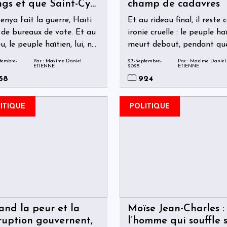
gs et que Saint-Cyr
champ de cadavres
pte ses scrutateurs
enya fait la guerre, Haïti
Et au rideau final, il reste 
 de bureaux de vote. Et au
ironie cruelle : le peuple ha
u, le peuple haïtien, lui, ne
meurt debout, pendant qu
 plus du tout. Il voudrait
dirigeants comptent les
tembre-
Par : Maxime Daniel
23-Septembre-
Par : Maxime Daniel
ETIENNE
2025
ETIENNE
 survivre.
scrutateurs assis.
58
924
ITIQUE
POLITIQUE
nd la peur et la
Moïse Jean-Charles :
ruption gouvernent,
l’homme qui souffle 