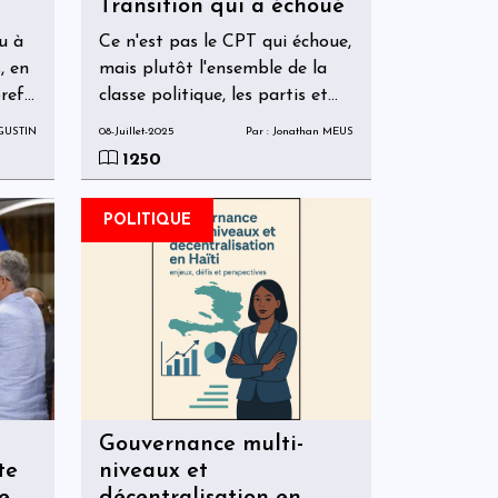
Transition qui a échoué
a
u à
Ce n'est pas le CPT qui échoue,
rité
, en
mais plutôt l'ensemble de la
refs
classe politique, les partis et
les organisations politiques
UGUSTIN
08-Juillet-2025
Par : Jonathan MEUS
 par
signataires de l'accord du 3
1250
,
avril 2024 qui ont échoué.
ue
POLITIQUE
es
t et
Gouvernance multi-
te
niveaux et